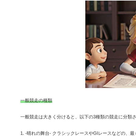
一般競走の種類
一般競走は大きく分けると、以下の3種類の競走に分類
1. -晴れの舞台- クラシックレースやGIレースなど