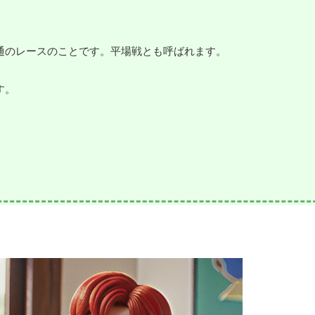
通のレースのことです。平場戦とも呼ばれます。
す。