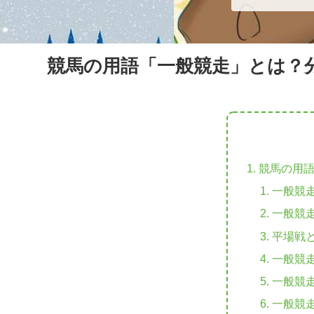
m
e
b
d
a
r
o
i
i
o
t
競馬の用語「一般競走」とは？
l
k
競馬の用
一般競
一般競
平場戦
一般競
一般競
一般競