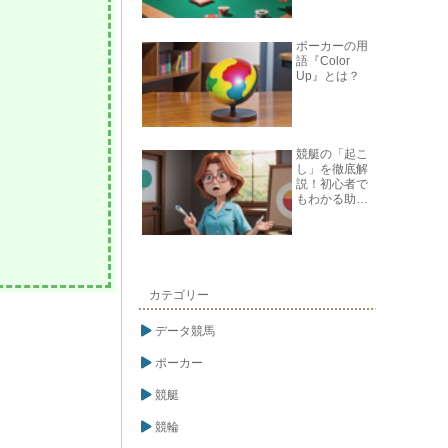
ポーカーの用
語『Color
Up』とは？
競艇の「起こ
し」を徹底解
説！初心者で
もわかる助走
テクニック
カテゴリー
データ競馬
ポーカー
競艇
競輪