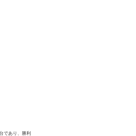
舞台であり、勝利