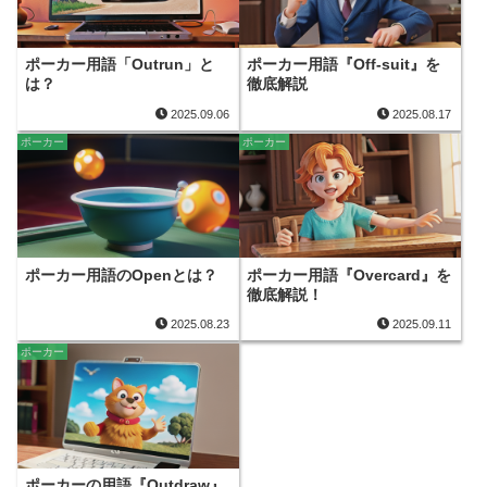
ポーカー用語「Outrun」と
ポーカー用語『Off-suit』を
は？
徹底解説
2025.09.06
2025.08.17
ポーカー
ポーカー
ポーカー用語のOpenとは？
ポーカー用語『Overcard』を
徹底解説！
2025.08.23
2025.09.11
ポーカー
ポーカーの用語『Outdraw』