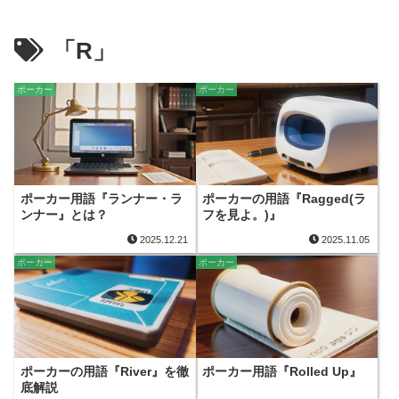
「R」
ポーカー
ポーカー
ポーカー用語『ランナー・ラ
ポーカーの用語『Ragged(ラ
ンナー』とは？
フを見よ。)』
2025.12.21
2025.11.05
ポーカー
ポーカー
ポーカーの用語『River』を徹
ポーカー用語『Rolled Up』
底解説