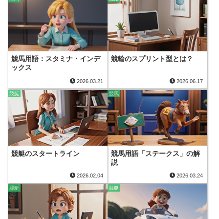
競馬用語：スタミナ・インデ
競輪のスプリント型とは？
ックス
2026.03.21
2026.06.17
競艇
競馬
競艇のスタートライン
競馬用語「ステークス」の解
説
2026.02.04
2026.03.24
競艇
競艇