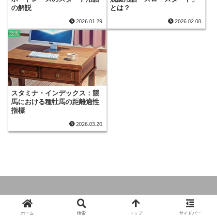
の解説
とは？
2026.01.29
2026.02.08
競馬
スタミナ・インデックス：競
馬における種牡馬の距離適性
指標
2026.03.20
Copyright © 2018-2026 keibanet All Rights Reserved.
ホーム
検索
トップ
サイドバー