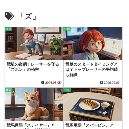
「ズ」
競艇
競艇
競艇の命綱！レーサーを守る
競艇のスタートタイミングと
「ズボン」の秘密
は？トップレーサーの平均値
も解説
2026.08.05
2026.02.01
競馬
競馬
競馬用語「ステイヤー」と
競馬用語『スパーピン』と