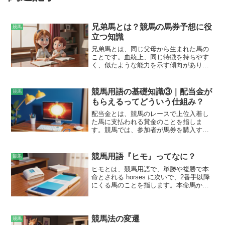
兄弟馬とは？競馬の馬券予想に役
競馬
立つ知識
兄弟馬とは、同じ父母から生まれた馬の
ことです。血統上、同じ特徴を持ちやす
く、似たような能力を示す傾向がありま
す。そのため、兄弟馬の成績がよけれ
ば、その兄弟馬も好成績を残す可能性が
高くなります。この知識は、競馬の馬券
競馬用語の基礎知識③｜配当金が
競馬
予想に役立ちます。例えば、過去にG1レ
もらえるってどういう仕組み？
ースで優勝した馬の兄弟馬がレースに出
走する場合、その馬も高い能力を有して
配当金とは、競馬のレースで上位入着し
いる可能性があります。
た馬に支払われる賞金のことを指しま
す。競馬では、参加者が馬券を購入する
ことで、レースに参加することができま
す。馬券の種類によっては、出走する馬
の順位を予想する必要があり、的中した
競馬用語『ヒモ』ってなに？
競馬
場合には配当金を受け取ることができま
ヒモとは、競馬用語で、単勝や複勝で本
す。配当金は、レースに参加した馬券の
命とされる horses に次いで、2番手以降
総売り上げから、JRA（日本中央競馬
にくる馬のことを指します。本命馬から
会）が徴収する手数料を引いた金額が、
離れた位置に付けながらも、馬券圏内に
上位入着馬の馬券を購入した人に按分し
食い込む可能性が高い馬を指し、場合に
て支払われます。具体的には、単勝馬券
よっては逆転で本命馬を脅かすこともあ
では1着馬、複勝馬券では1着から3着馬、
ります。馬券を的中させるために、本命
競馬法の変遷
馬連馬券では1着馬と2着馬の組み合わ
競馬