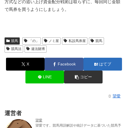
方式などの追い上げ資金配分戦術は取らずに、毎回同じ金額
で馬券を買うようにしましょう。
競馬
「の」
ノミ屋
私設馬券屋
競馬
競馬法
違法賭博
X
Facebook
はてブ
LINE
コピー
望愛
運営者
望愛
望愛です。競馬用語解説や統計データに基づいた競馬予