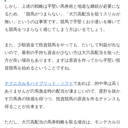
しかし、上述の戦略は手堅い馬券術と地道な継続が必要にな
るため、「競馬がつまらない」「大穴高配当を狙うスリルが
無い」というのは事実です。競馬で手堅くお小遣いを稼いで
も競馬をつまらなく感じてしまう方はいるでしょう。
また、少額資金で投資競馬をやっても、たいして利益が出な
いので、最初の手持ち資金が少ない方は大穴高配当を狙った
方が良い場合もあります。まずは原資を作ってから手堅い投
資競馬を始めるということですね。
テクニカル６ハイブリッド・ソフト
であれば、的中率は高く
ありませんが穴馬激走時の配当が凄まじいので、度肝を抜か
す穴馬券の快感を得つつ、投資競馬の原資を作るチャンスも
得ることが出来ます。
ただし、大穴高配当の馬券戦略を取る場合は、モンテカルロ