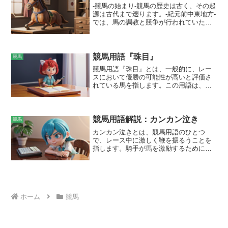
馬の次に来る可能性が高い horses を選ぶ
せ、馬単馬券では1着馬と2着馬の順位が
-競馬の始まり-競馬の歴史は古く、その起
ことは重要であり、ヒモ horses の選択は
的中した場合、それぞれに配当金が支払
源は古代まで遡ります。-紀元前中東地方-
馬券攻略のカギとなります。
われます。
では、馬の調教と競争が行われていたと
考えられており、-紀元前8世紀-には-エジ
プト-で競馬が行われていた記録が残って
います。ギリシャやローマでも競馬は盛
んに行われ、戦車を用いた競技として人
競馬用語『珠目』
競馬
気を博しました。
競馬用語『珠目』とは、一般的に、レー
スにおいて優勝の可能性が高いと評価さ
れている馬を指します。この用語は、競
馬新聞や予想サイトなどにおいて、有力
な馬をピックアップするために使用され
ます。また、単に「注目の馬」として取
り上げられる場合もあります。
競馬用語解説：カンカン泣き
競馬
カンカン泣きとは、競馬用語のひとつ
で、レース中に激しく鞭を振るうことを
指します。騎手が馬を激励するために騎
乗用ムチを激しさと頻度を上げて連続し
て叩くことが特徴です。この行為は、馬
に大きな痛みと苦痛を与え、ときに馬の
負傷や精神的トラウマを引き起こす可能
性があります。そのため、過度のカンカ
ホーム
競馬
ン泣きは競馬界で批判が強く、近年では
禁止または規制する方向に向かっていま
す。