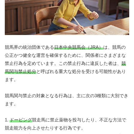
競馬界の統治団体である
日本中央競馬会（JRA）
は、競馬の
公正かつ健全な運営を確保するために、関係者にさまざまな
禁止行為を定めています。この禁止行為に違反した者は、
競
馬関与禁止処分
と呼ばれる重大な処分を受ける可能性があり
ます。
競馬関与禁止の対象となる行為は、主に次の3種類に大別でき
ます。
1.
ドーピング
競走馬に禁止薬物を投与したり、不正な方法で
競走能力を向上させたりする行為です。