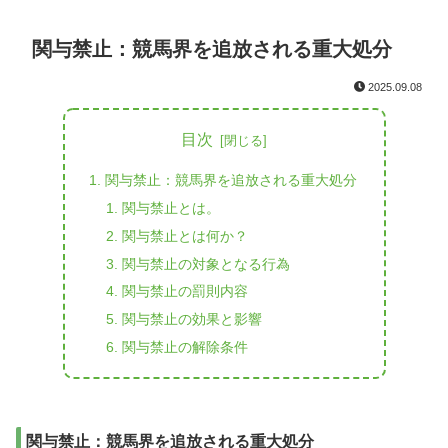
関与禁止：競馬界を追放される重大処分
2025.09.08
目次
関与禁止：競馬界を追放される重大処分
関与禁止とは。
関与禁止とは何か？
関与禁止の対象となる行為
関与禁止の罰則内容
関与禁止の効果と影響
関与禁止の解除条件
関与禁止：競馬界を追放される重大処分