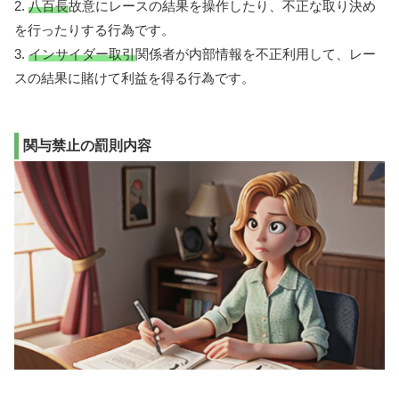
2.
八百長
故意にレースの結果を操作したり、不正な取り決め
を行ったりする行為です。
3.
インサイダー取引
関係者が内部情報を不正利用して、レー
スの結果に賭けて利益を得る行為です。
関与禁止の罰則内容