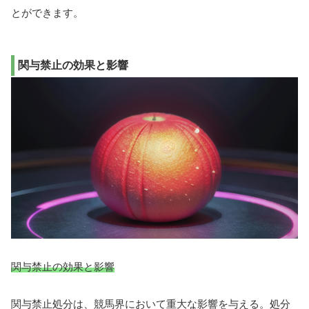
とができます。
関与禁止の効果と影響
関与禁止の効果と影響
関与禁止処分は、競馬界において重大な影響を与える。処分