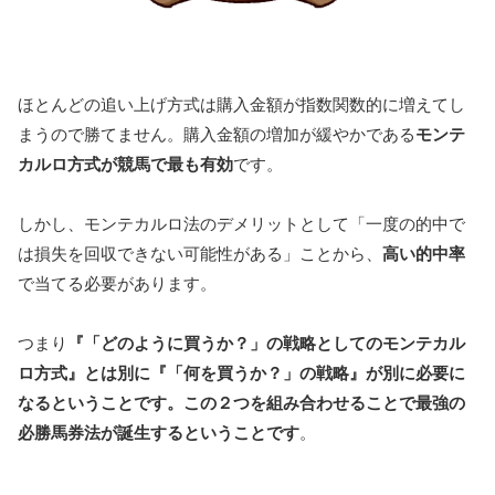
ほとんどの追い上げ方式は購入金額が指数関数的に増えてし
まうので勝てません。購入金額の増加が緩やかである
モンテ
カルロ方式が競馬で最も有効
です。
しかし、モンテカルロ法のデメリットとして「一度の的中で
は損失を回収できない可能性がある」ことから、
高い的中率
で当てる必要があります。
つまり
『「どのように買うか？」の戦略としてのモンテカル
ロ方式』とは別に『「何を買うか？」の戦略』が別に必要に
なるということです。この２つを組み合わせることで最強の
必勝馬券法が誕生するということです
。