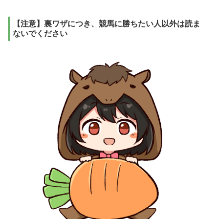
【注意】裏ワザにつき、競馬に勝ちたい人以外は読ま
ないでください