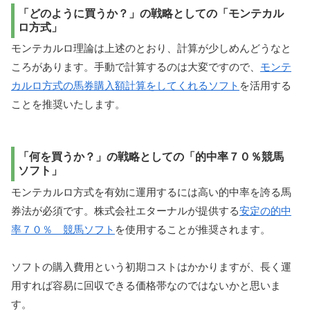
「どのように買うか？」の戦略としての「モンテカル
ロ方式」
モンテカルロ理論は上述のとおり、計算が少しめんどうなと
ころがあります。手動で計算するのは大変ですので、
モンテ
カルロ方式の馬券購入額計算をしてくれるソフト
を活用する
ことを推奨いたします。
「何を買うか？」の戦略としての「的中率７０％競馬
ソフト」
モンテカルロ方式を有効に運用するには高い的中率を誇る馬
券法が必須です。株式会社エターナルが提供する
安定の的中
率７０％ 競馬ソフト
を使用することが推奨されます。
ソフトの購入費用という初期コストはかかりますが、長く運
用すれば容易に回収できる価格帯なのではないかと思いま
す。