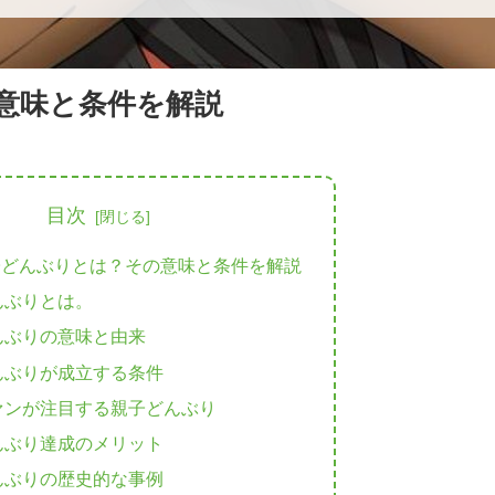
意味と条件を解説
目次
子どんぶりとは？その意味と条件を解説
んぶりとは。
んぶりの意味と由来
んぶりが成立する条件
ァンが注目する親子どんぶり
んぶり達成のメリット
んぶりの歴史的な事例