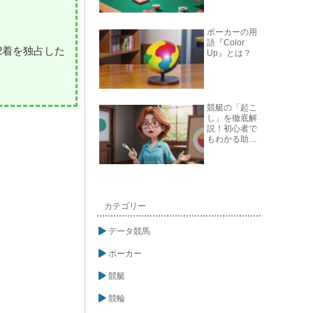
ポーカーの用
語『Color
2着を独占した
Up』とは？
競艇の「起こ
し」を徹底解
説！初心者で
もわかる助走
テクニック
カテゴリー
データ競馬
ポーカー
競艇
競輪