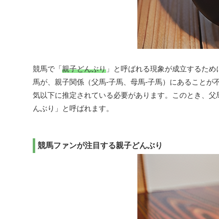
競馬で「
親子どんぶり
」と呼ばれる現象が成立するため
馬が、親子関係（父馬-子馬、母馬-子馬）にあることが
気以下に推定されている必要があります。このとき、父
んぶり」と呼ばれます。
競馬ファンが注目する親子どんぶり