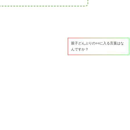
親子どんぶりの○○に入る言葉はな
んですか？