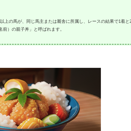
以上の馬が、同じ馬主または厩舎に所属し、レースの結果で1着と
名前）の親子丼」と呼ばれます。