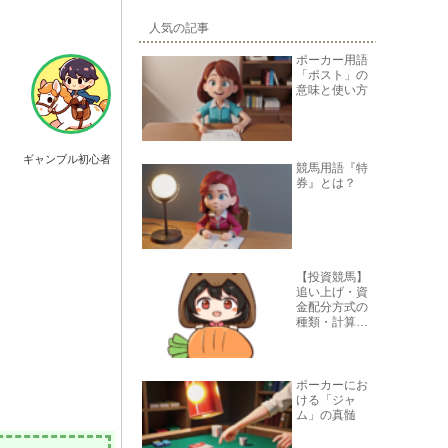
人気の記事
ポーカー用語
「ポスト」の
意味と使い方
ギャンブル初心者
競馬用語『特
券』とは？
【投資競馬】
追い上げ・資
金配分方式の
種類・計算
式・有用性一
覧
ポーカーにお
ける「ジャ
ム」の真髄