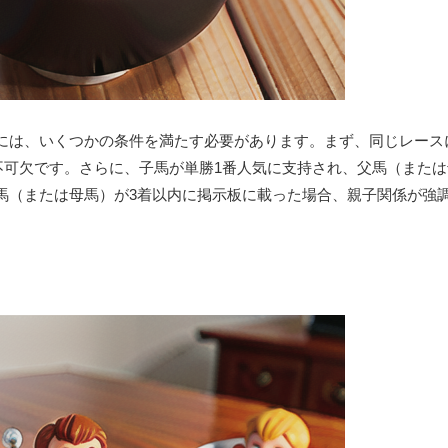
には、いくつかの条件を満たす必要があります。まず、同じレース
不可欠です。さらに、子馬が単勝1番人気に支持され、父馬（または
馬（または母馬）が3着以内に掲示板に載った場合、親子関係が強