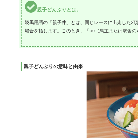
親子どんぶりとは。
競馬用語の「親子丼」とは、同じレースに出走した2頭
場合を指します。このとき、「○○（馬主または厩舎の
親子どんぶりの意味と由来