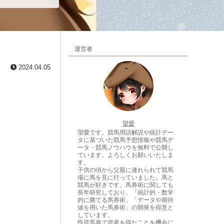
運営者
2024.04.05
望愛
望愛です。競馬用語解説や統計デー
タに基づいた競馬予想情報や競馬デ
ータ・競馬ノウハウを無料で公開し
ています。よろしくお願いいたしま
す。
子供の頃から父親に連れられて競馬
場に馬を見に行っていました。馬と
競馬が好きです。馬券術に関しても
長年研究しており、「統計的・数学
的に勝てる馬券術」「データや期待
値を用いた馬券術」の開発を得意と
しています。
投資馬券で資産を得たことを機会に