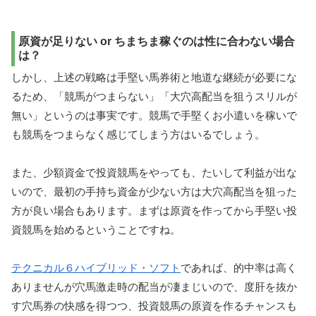
原資が足りない or ちまちま稼ぐのは性に合わない場合
は？
しかし、上述の戦略は手堅い馬券術と地道な継続が必要にな
るため、「競馬がつまらない」「大穴高配当を狙うスリルが
無い」というのは事実です。競馬で手堅くお小遣いを稼いで
も競馬をつまらなく感じてしまう方はいるでしょう。
また、少額資金で投資競馬をやっても、たいして利益が出な
いので、最初の手持ち資金が少ない方は大穴高配当を狙った
方が良い場合もあります。まずは原資を作ってから手堅い投
資競馬を始めるということですね。
テクニカル６ハイブリッド・ソフト
であれば、的中率は高く
ありませんが穴馬激走時の配当が凄まじいので、度肝を抜か
す穴馬券の快感を得つつ、投資競馬の原資を作るチャンスも