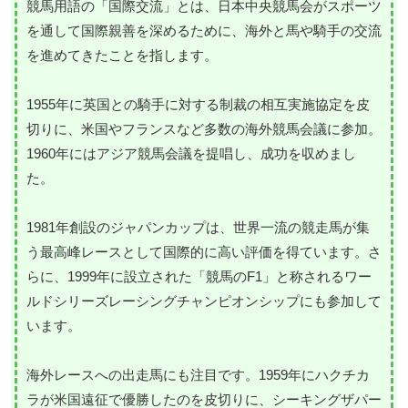
競馬用語の「国際交流」とは、日本中央競馬会がスポーツ
を通して国際親善を深めるために、海外と馬や騎手の交流
を進めてきたことを指します。
1955年に英国との騎手に対する制裁の相互実施協定を皮
切りに、米国やフランスなど多数の海外競馬会議に参加。
1960年にはアジア競馬会議を提唱し、成功を収めまし
た。
1981年創設のジャパンカップは、世界一流の競走馬が集
う最高峰レースとして国際的に高い評価を得ています。さ
らに、1999年に設立された「競馬のF1」と称されるワー
ルドシリーズレーシングチャンピオンシップにも参加して
います。
海外レースへの出走馬にも注目です。1959年にハクチカ
ラが米国遠征で優勝したのを皮切りに、シーキングザパー