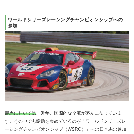
ワールドシリーズレーシングチャンピオンシップへの
参加
競馬においては
、近年、国際的な交流が盛んになっていま
す。その中でも話題を集めているのが「ワールドシリーズレ
ーシングチャンピオンシップ（WSRC）」への日本馬の参加