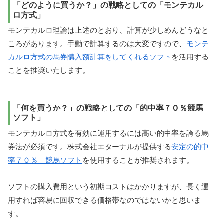
「どのように買うか？」の戦略としての「モンテカル
ロ方式」
モンテカルロ理論は上述のとおり、計算が少しめんどうなと
ころがあります。手動で計算するのは大変ですので、
モンテ
カルロ方式の馬券購入額計算をしてくれるソフト
を活用する
ことを推奨いたします。
「何を買うか？」の戦略としての「的中率７０％競馬
ソフト」
モンテカルロ方式を有効に運用するには高い的中率を誇る馬
券法が必須です。株式会社エターナルが提供する
安定の的中
率７０％ 競馬ソフト
を使用することが推奨されます。
ソフトの購入費用という初期コストはかかりますが、長く運
用すれば容易に回収できる価格帯なのではないかと思いま
す。