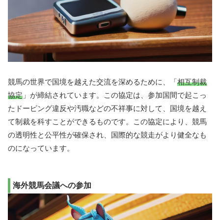
競馬の世界で国境を越えた交流を深めるために、「
相互制裁
協定
」が締結されています。この協定は、参加国間で起こっ
たドーピング違反や汚職などの不祥事に対して、国境を越え
て制裁を科すことができるものです。この協定により、競馬
の透明性と公平性が確保され、国際的な競走がより健全なも
のになっています。
海外競馬会議への参加