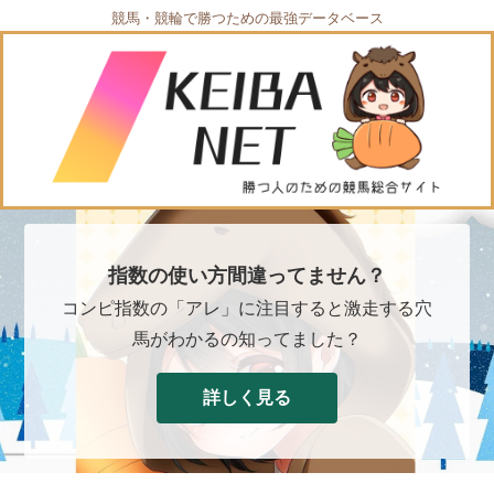
競馬・競輪で勝つための最強データベース
指数の使い方間違ってません？
コンピ指数の「アレ」に注目すると激走する穴
馬がわかるの知ってました？
詳しく見る