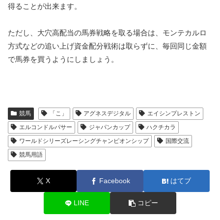
得ることが出来ます。
ただし、大穴高配当の馬券戦略を取る場合は、モンテカルロ
方式などの追い上げ資金配分戦術は取らずに、毎回同じ金額
で馬券を買うようにしましょう。
競馬
「こ」
アグネスデジタル
エイシンプレストン
エルコンドルパサー
ジャパンカップ
ハクチカラ
ワールドシリーズレーシングチャンピオンシップ
国際交流
競馬用語
X
Facebook
はてブ
LINE
コピー