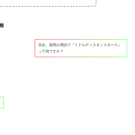
離
先生、競馬の用語で『ミドルディスタンスホース』
って何ですか？
。