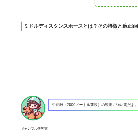
ミドルディスタンスホースとは？その特徴と適正距
中距離（2000メートル前後）の競走に強い馬だよ
ギャンブル研究家