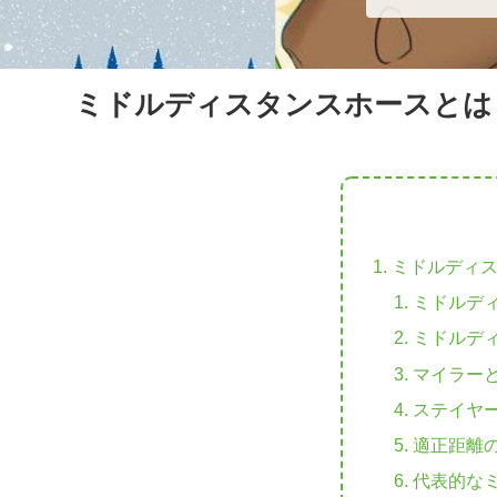
m
e
b
d
a
r
o
i
i
o
t
ミドルディスタンスホースとは
l
k
ミドルディ
ミドルデ
ミドルデ
マイラー
ステイヤ
適正距離
代表的な