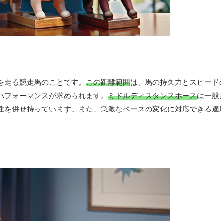
距離を走る競走馬のことです。
この距離範囲
は、馬の持久力とスピード
パフォーマンスが求められます。
ミドルディスタンスホース
は一般
性を併せ持っています。また、急激なペースの変化に対応できる適