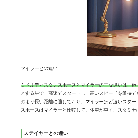
マイラーとの違い
ミドルディスタンスホースとマイラーの主な違いは、適
とする馬で、高速でスタートし、高いスピードを維持できま
のより長い距離に適しており、マイラーほど速いスター
スホースはマイラーと比較して、体重が重く、スタミナ
ステイヤーとの違い