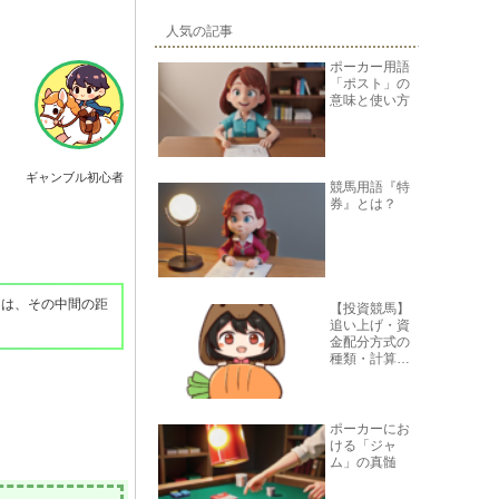
人気の記事
ポーカー用語
「ポスト」の
意味と使い方
ギャンブル初心者
競馬用語『特
券』とは？
スは、その中間の距
【投資競馬】
追い上げ・資
金配分方式の
種類・計算
式・有用性一
覧
ポーカーにお
ける「ジャ
ム」の真髄