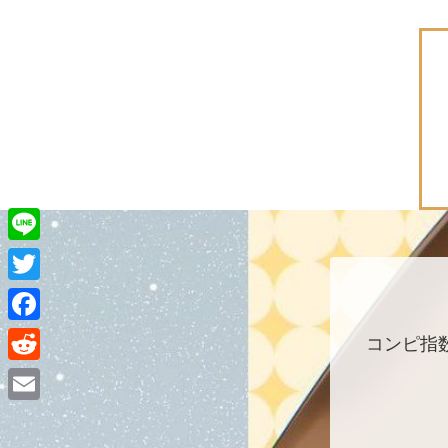
L
i
T
n
w
F
コンピ指
e
i
a
R
t
c
e
E
t
e
d