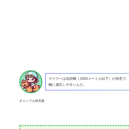
マイラーは短距離（1600メートル以下）が得意で
離に適応しやすいんだ。
ギャンブル研究家