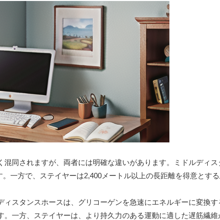
く混同されますが、両者には明確な違いがあります。ミドルディス
馬です。一方で、ステイヤーは2,400メートル以上の長距離を得意とす
ディスタンスホースは、グリコーゲンを急速にエネルギーに変換す
す。一方、ステイヤーは、より持久力のある運動に適した遅筋繊維