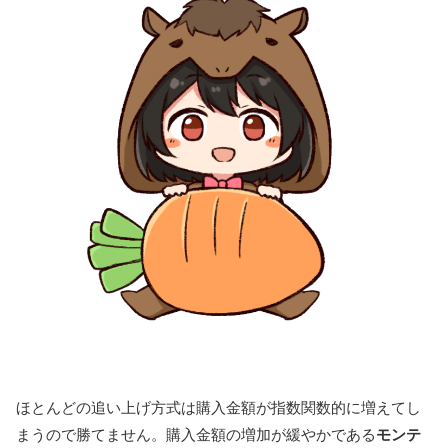
ほとんどの追い上げ方式は購入金額が指数関数的に増えてし
まうので勝てません。購入金額の増加が緩やかである
モンテ