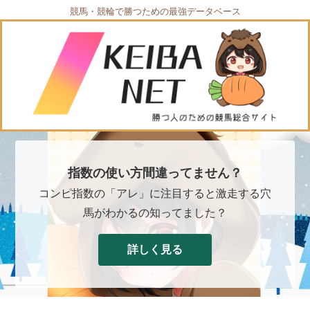
競馬・競輪で勝つための最強データベース
指数の使い方間違ってません？
コンピ指数の「アレ」に注目すると激走する穴
馬がわかるの知ってました？
詳しく見る