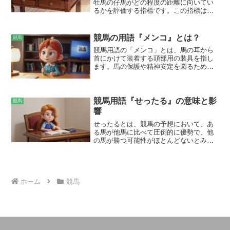
牡馬の仔馬がどの程度の距離に向いてい
のリズムも重要で、一定のリズムで走る
るかを評価する指標です。この指標は、
ことが効率的な走りにつながります。
仔馬の過去のレースにおける競走タイム
と、そのレースの距離を組み合わせて算
出されます。SIは、遺伝的な要因と実績
競馬の用語『メンコ』とは？
競馬
の両方を考慮しています。遺伝的な要因
競馬用語の「メンコ」とは、馬の耳から
は、種牡馬自身の血統やレースにおける
首にかけて装着する頭部用の装具を指し
パフォーマンスに基づいて評価されま
ます。馬の保護や精神安定を図るために
す。実績の要因は、仔馬自身のレースに
使用されます。メンコは通常、布や革な
おけるパフォーマンスに基づいていま
どの素材で作られ、馬の頭部にフィット
す。
するよう調整が可能です。メンコにはさ
まざまな種類があり、競馬のレースや調
競馬用語『せったる』の意味と影
競馬
教の用途に適したものが選択されます。
響
せったるとは、競馬の予想において、あ
る馬が他馬に比べて圧倒的に優勢で、他
の馬が勝つ可能性がほとんどないとみな
される状態を指します。このような馬は
「せったる馬」と呼ばれます。せったる
馬は、オッズが極端に低く設定され、高
い確率で勝利すると予想されます。
ホーム
競馬