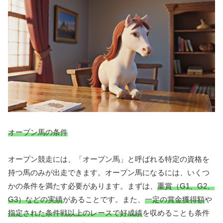
オープン馬の条件
オープン競走には、「オープン馬」と呼ばれる特定の資格を
持つ馬のみが出走できます。オープン馬になるには、いくつ
かの条件を満たす必要があります。まずは、
重賞（G1、G2、
G3）などの実績
があることです。また、
一定の賞金獲得額
や
指定された条件戦以上のレースで好成績
を収めることも条件