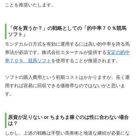
ことを推奨いたします。
「何を買うか？」の戦略としての「的中率７０％競馬
ソフト」
モンテカルロ方式を有効に運用するには高い的中率を誇る馬
券法が必須です。株式会社エターナルが提供する
安定の的中
率７０％ 競馬ソフト
を使用することが推奨されます。
ソフトの購入費用という初期コストはかかりますが、長く運
用すれば容易に回収できる価格帯なのではないかと思いま
す。
原資が足りない or ちまちま稼ぐのは性に合わない場合
は？
しかし、上述の戦略は手堅い馬券術と地道な継続が必要にな