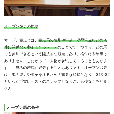
オープン競走の概要
オープン競走とは、
競走馬の性別や年齢、収得賞金などの条
件に関係なく参加できるレース
のことです。つまり、どの馬
でも参加できるという開放的な競走であり、格付けや階級は
ありません。したがって、大物が参戦してくることもありま
すし、無名の若馬が好走することもあります。オープン競走
は、馬の能力や調子を測るための重要な指標となり、G1やG2
といった重賞レースへのステップとなることも少なくありま
せん。
オープン馬の条件