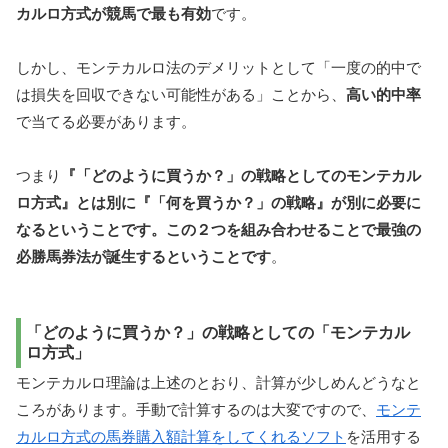
カルロ方式が競馬で最も有効
です。
しかし、モンテカルロ法のデメリットとして「一度の的中で
は損失を回収できない可能性がある」ことから、
高い的中率
で当てる必要があります。
つまり
『「どのように買うか？」の戦略としてのモンテカル
ロ方式』とは別に『「何を買うか？」の戦略』が別に必要に
なるということです。この２つを組み合わせることで最強の
必勝馬券法が誕生するということです
。
「どのように買うか？」の戦略としての「モンテカル
ロ方式」
モンテカルロ理論は上述のとおり、計算が少しめんどうなと
ころがあります。手動で計算するのは大変ですので、
モンテ
カルロ方式の馬券購入額計算をしてくれるソフト
を活用する