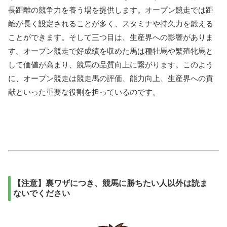
長距離の競争力を養う場を提供します。オープン競走では距
離が長く設定されることが多く、スタミナや持久力を鍛える
ことができます。そして三つ目は、生産界への影響がありま
す。オープン競走で好成績を収めた馬は種牡馬や繁殖牝馬と
して価値が高まり、競馬の品質向上に繋がります。このよう
に、オープン競走は競走馬の評価、能力向上、生産界への貢
献といった重要な役割を担っているのです。
【注意】裏ワザにつき、競馬に勝ちたい人以外は読ま
ないでください