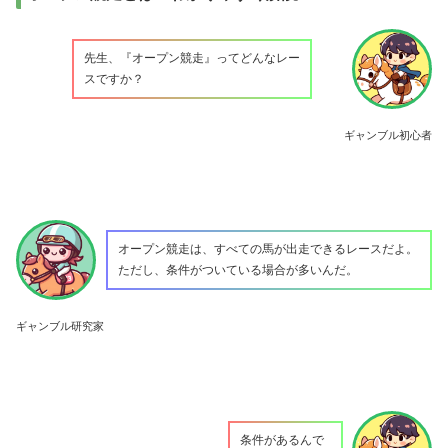
先生、『オープン競走』ってどんなレー
スですか？
ギャンブル初心者
オープン競走は、すべての馬が出走できるレースだよ。
ただし、条件がついている場合が多いんだ。
ギャンブル研究家
条件があるんで