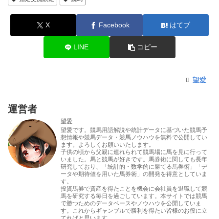
X
Facebook
はてブ
LINE
コピー
望愛
運営者
望愛
望愛です。競馬用語解説や統計データに基づいた競馬予
想情報や競馬データ・競馬ノウハウを無料で公開してい
ます。よろしくお願いいたします。
子供の頃から父親に連れられて競馬場に馬を見に行って
いました。馬と競馬が好きです。馬券術に関しても長年
研究しており、「統計的・数学的に勝てる馬券術」「デ
ータや期待値を用いた馬券術」の開発を得意としていま
す。
投資馬券で資産を得たことを機会に会社員を退職して競
馬を研究する毎日を過ごしています。本サイトでは競馬
で勝つためのデータベースやノウハウを公開していま
す。これからギャンブルで勝利を得たい皆様のお役に立
てればと思います。