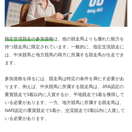
指定交流競走の参加資格
は、他の競走馬よりも優れた能力を
持つ競走馬に限定されています。一般的に、指定交流競走に
は、中央競馬と地方競馬の両方に所属する競走馬が出走でき
ます。
参加資格を得るには、競走馬は特定の条件を満たす必要があ
ります。例えば、中央競馬に所属する競走馬は、JRA認定の
重賞競走で3着以内に入賞するか、平地競走で1着を獲得して
いる必要があります。一方、地方競馬に所属する競走馬は、
NAR認定の重賞競走で1着か、交流競走で2着以内に入賞して
いる必要があります。