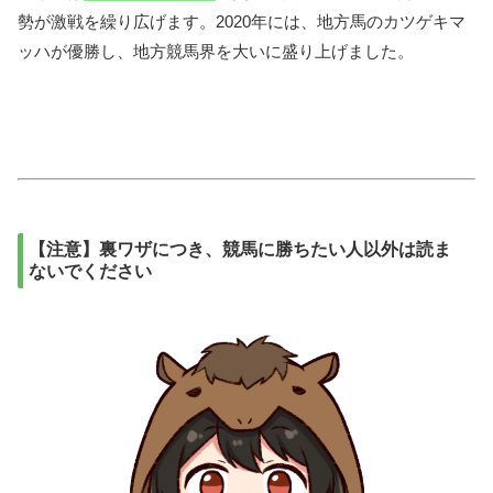
勢が激戦を繰り広げます。2020年には、地方馬のカツゲキマ
ッハが優勝し、地方競馬界を大いに盛り上げました。
【注意】裏ワザにつき、競馬に勝ちたい人以外は読ま
ないでください