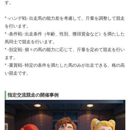
す。
* -ハンデ戦- 出走馬の能力差を考慮して、斤量を調整して競走
を行います。
* -条件戦- 出走条件（年齢、性別、獲得賞金など）を満たした
馬同士で競走を行います。
* -別定戦- 個々の馬の能力に応じて、斤量を定めて競走を行い
ます。
* -重賞戦- 特定の条件を満たした馬のみが出走できる、格の高
い競走です。
指定交流競走の開催事例