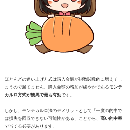
ほとんどの追い上げ方式は購入金額が指数関数的に増えてし
まうので勝てません。購入金額の増加が緩やかである
モンテ
カルロ方式が競馬で最も有効
です。
しかし、モンテカルロ法のデメリットとして「一度の的中で
は損失を回収できない可能性がある」ことから、
高い的中率
で当てる必要があります。