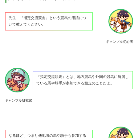
先生、『指定交流競走』という競馬の用語につ
いて教えてください。
ギャンブル初心者
『指定交流競走』とは、地方競馬や外国の競馬に所属し
ている馬や騎手が参加できる競走のことだよ。
ギャンブル研究家
なるほど、つまり他地域の馬や騎手も参加する