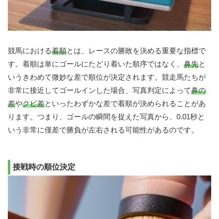
競馬における
着順
とは、レースの勝敗を決める重要な指標で
す。着順は単にゴールにたどり着いた順序ではなく、
鼻先
と
いうきわめて微妙な差で順位が決定されます。競走馬たちが
非常に接近してゴールインした場合、写真判定によって
鼻の
差
や
クビ差
といったわずかな差で着順が決められることがあ
ります。つまり、ゴールの瞬間を捉えた写真から、0.01秒と
いう非常に僅差で勝負が左右される可能性があるのです。
接戦時の順位決定