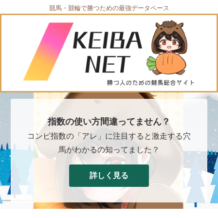
競馬・競輪で勝つための最強データベース
指数の使い方間違ってません？
コンピ指数の「アレ」に注目すると激走する穴
馬がわかるの知ってました？
詳しく見る