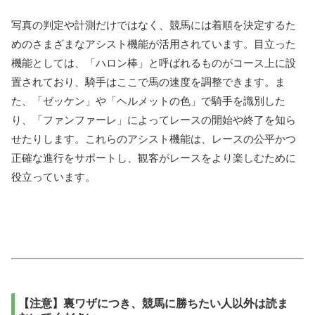
写真の判定や計測だけではなく、競馬には着順を決定するた
めのさまざまなアシスト機能が活用されています。目立った
機能としては、「ハロン棒」と呼ばれるものがコース上に設
置されており、騎手はここで馬の速度を調整できます。ま
た、「ゼッケン」や「ヘルメットの色」で騎手を識別した
り、「ファンファーレ」によってレースの開始や終了を知ら
せたりします。これらのアシスト機能は、レースの公平かつ
正確な進行をサポートし、観客がレースをより楽しむために
役立っています。
【注意】裏ワザにつき、競馬に勝ちたい人以外は読ま