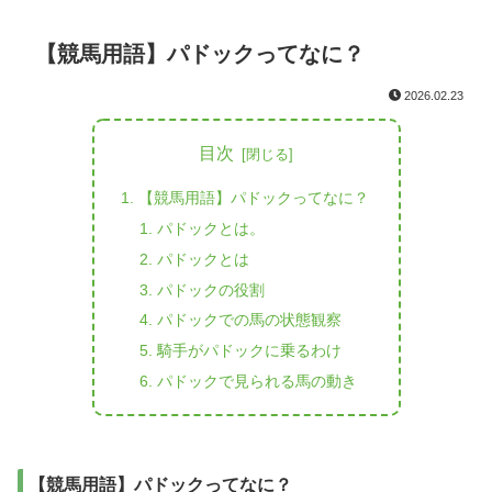
【競馬用語】パドックってなに？
2026.02.23
目次
【競馬用語】パドックってなに？
パドックとは。
パドックとは
パドックの役割
パドックでの馬の状態観察
騎手がパドックに乗るわけ
パドックで見られる馬の動き
【競馬用語】パドックってなに？