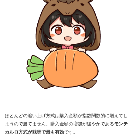
ほとんどの追い上げ方式は購入金額が指数関数的に増えてし
まうので勝てません。購入金額の増加が緩やかである
モンテ
カルロ方式が競馬で最も有効
です。