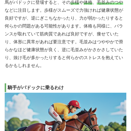
馬がパドックに登場すると、その
歩様
や
体格
、
毛並みのつや
などに注目します。歩様がスムーズで力強ければ健康状態が
良好ですが、逆にぎこちなかったり、力が弱かったりすると
何らかの問題がある可能性があります。体格も同様に、バラ
ンスが取れていて筋肉質であれば良好ですが、痩せていた
り、体形に異常があれば要注意です。毛並みはつややかで滑
らかなほど健康状態が良く、逆に毛並みがかさかさしていた
り、抜け毛が多かったりすると何らかのストレスを抱えてい
るかもしれません。
騎手がパドックに乗るわけ