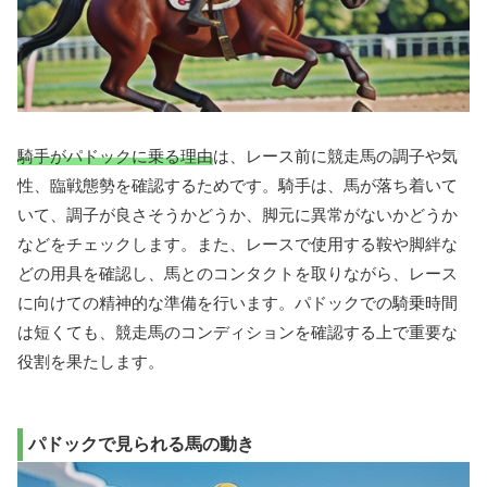
騎手がパドックに乗る理由
は、レース前に競走馬の調子や気
性、臨戦態勢を確認するためです。騎手は、馬が落ち着いて
いて、調子が良さそうかどうか、脚元に異常がないかどうか
などをチェックします。また、レースで使用する鞍や脚絆な
どの用具を確認し、馬とのコンタクトを取りながら、レース
に向けての精神的な準備を行います。パドックでの騎乗時間
は短くても、競走馬のコンディションを確認する上で重要な
役割を果たします。
パドックで見られる馬の動き