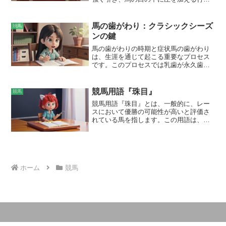
を指します。この行為は、馬の喉に圧力
をかけ、呼吸を妨げることにより、馬に
加速するよう促します。出ムチは、直線
馬の歯がわり：クラシックシーズ
競馬
の短いコースやゴール前など、馬に最大
ンの鍵
限のパフォーマンスを発揮させたい場面
で使用されます。ただし、出ムチには馬
馬の歯がわりの時期と症状馬の歯がわり
の健康に悪影響を与える可能性があるた
は、生涯を通じて起こる重要なプロセス
め、適切なタイミングと強さで使用する
です。このプロセスでは乳歯が永久歯に
必要があります。また、過去には出ムチ
置き換わり、馬の適切な歯の健康を維持
の使用が騎手の肘に負担をかけるとして
するために不可欠です。歯がわりの時期
問題視されたこともありました。現代で
は馬の品種によって異なりますが、一般
競馬用語『珠目』
競馬
は、出ムチの代わりに馬の両脇をたたい
的には生後2～5年の間に起こります。歯
競馬用語『珠目』とは、一般的に、レー
たり、手綱を強く引く「スパート」と呼
がわり中は、馬はさまざまな症状を示し
スにおいて優勝の可能性が高いと評価さ
ばれる手法などが用いられています。
ます。最も一般的な症状の一つは、口の
れている馬を指します。この用語は、競
痛みや不快感です。これは、乳歯が抜け
馬新聞や予想サイトなどにおいて、有力
るにつれて歯茎が腫れ、歯が動き始める
な馬をピックアップするために使用され
ためです。また、馬が餌を食べるのに苦
ます。また、単に「注目の馬」として取
労したり、餌をこぼしたりすることもあ
り上げられる場合もあります。
ります。さらに、過剰なよだれ、歯ぎし
り、顔が腫れるなどの症状も現れること
ホーム
競馬
があります。