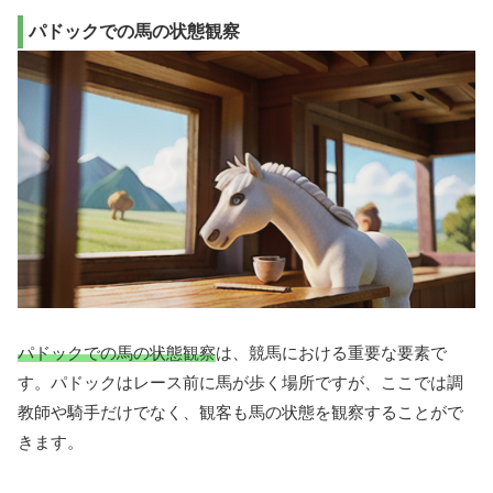
パドックでの馬の状態観察
パドックでの馬の状態観察
は、競馬における重要な要素で
す。パドックはレース前に馬が歩く場所ですが、ここでは調
教師や騎手だけでなく、観客も馬の状態を観察することがで
きます。