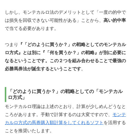
しかし、モンテカルロ法のデメリットとして「一度の的中で
は損失を回収できない可能性がある」ことから、
高い的中率
で当てる必要があります。
つまり
『「どのように買うか？」の戦略としてのモンテカル
ロ方式』とは別に『「何を買うか？」の戦略』が別に必要に
なるということです。この２つを組み合わせることで最強の
必勝馬券法が誕生するということです
。
「どのように買うか？」の戦略としての「モンテカル
ロ方式」
モンテカルロ理論は上述のとおり、計算が少しめんどうなと
ころがあります。手動で計算するのは大変ですので、
モンテ
カルロ方式の馬券購入額計算をしてくれるソフト
を活用する
ことを推奨いたします。