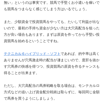
無い」というのは事実です。競馬で手堅くお小遣いを稼いで
も競馬をつまらなく感じてしまう方はいるでしょう。
また、少額資金で投資競馬をやっても、たいして利益が出な
いので、最初の手持ち資金が少ない方は大穴高配当を狙った
方が良い場合もあります。まずは原資を作ってから手堅い投
資競馬を始めるということですね。
テクニカル６ハイブリッド・ソフト
であれば、的中率は高く
ありませんが穴馬激走時の配当が凄まじいので、度肝を抜か
す穴馬券の快感を得つつ、投資競馬の原資を作るチャンスも
得ることが出来ます。
ただし、大穴高配当の馬券戦略を取る場合は、モンテカルロ
方式などの追い上げ資金配分戦術は取らずに、毎回同じ金額
で馬券を買うようにしましょう。