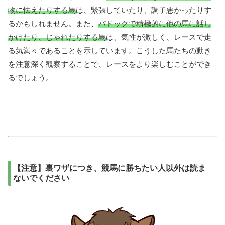
物に怯えたりする馬
は、緊張していたり、調子悪かったりす
るかもしれません。また、
パドックで積極的に他の馬に話し
かけたり、じゃれたりする馬
は、気性が激しく、レースで走
る気満々であることを示しています。こうした馬たちの動き
を注意深く観察することで、レースをより楽しむことができ
るでしょう。
【注意】裏ワザにつき、競馬に勝ちたい人以外は読ま
ないでください