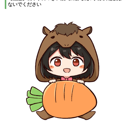
ないでください