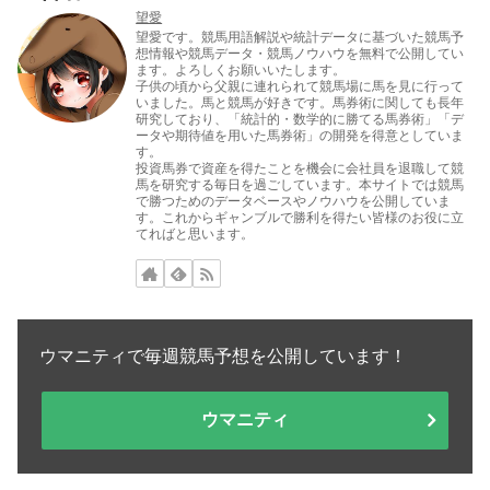
望愛
望愛です。競馬用語解説や統計データに基づいた競馬予
想情報や競馬データ・競馬ノウハウを無料で公開してい
ます。よろしくお願いいたします。
子供の頃から父親に連れられて競馬場に馬を見に行って
いました。馬と競馬が好きです。馬券術に関しても長年
研究しており、「統計的・数学的に勝てる馬券術」「デ
ータや期待値を用いた馬券術」の開発を得意としていま
す。
投資馬券で資産を得たことを機会に会社員を退職して競
馬を研究する毎日を過ごしています。本サイトでは競馬
で勝つためのデータベースやノウハウを公開していま
す。これからギャンブルで勝利を得たい皆様のお役に立
てればと思います。
ウマニティで毎週競馬予想を公開しています！
ウマニティ