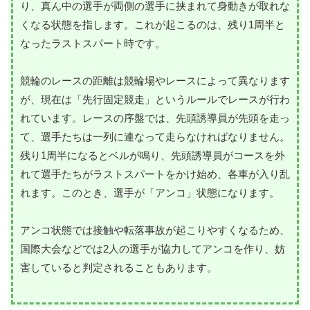
り、真ん中の選手が両側の選手に挟まれて身動きが取れな
くなる状態を指します。これが起こるのは、残り1周半と
なったラストスパート時です。
競輪のレースの距離は競輪場やレースによって異なります
が、現在は「先行固定競走」というルールでレースが行わ
れています。レースの序盤では、先頭誘導員が先頭を走っ
て、選手たちは一列に連なって走らなければなりません。
残り1周半になるとベルが鳴り、先頭誘導員がコースを外
れて選手たちがラストスパートをかけ始め、各車が入り乱
れます。このとき、選手が「アンコ」状態になります。
アンコ状態では接触や転落事故が起こりやすくなるため、
国際大会などでは2人の選手が協力してアンコを作り、妨
害していると判定されることもあります。