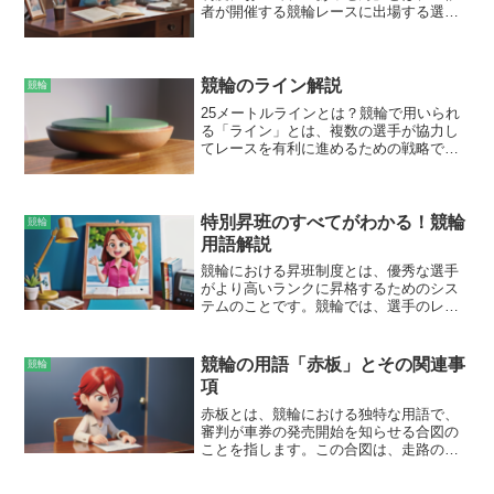
者が開催する競輪レースに出場する選手
を決定する仕組みのことです。主催者
は、日本競輪選手会に登録された選手の
中から、開催するレースに適した適格選
手を選出し、開催日程と出走するレース
競輪のライン解説
競輪
を指定します。あっせんは、公平性と公
25メートルラインとは？競輪で用いられ
正性を確保するために行われています。
る「ライン」とは、複数の選手が協力し
主催者は、選手の実績や状態を考慮して
てレースを有利に進めるための戦略で
選手を決定し、特定の選手に有利になる
す。ラインにはさまざまな種類があり、
ようなあっせんを避ける必要がありま
その中の1つが「25メートルライン」で
す。また、選手は指定されたレースに出
す。これは、先行選手がゴール直前25メ
場する義務を負い、無断欠場すると出場
ートルの位置で仕掛けるライン戦術で
特別昇班のすべてがわかる！競輪
停止などのペナルティを受けることがあ
競輪
す。先行選手が残り少ない距離で全力で
ります。
用語解説
加速することで、番手や3番手の選手が後
競輪における昇班制度とは、優秀な選手
ろから追走し、高い確率で上位入賞を狙
がより高いランクに昇格するためのシス
うことができます。
テムのことです。競輪では、選手のレベ
ルをA1～E3の6つにランク付けしていま
す。選手は、レースでの成績に応じてポ
イントを獲得し、一定のポイントに達す
競輪の用語「赤板」とその関連事
競輪
ると上位のランクに昇格できます。昇格
項
により、賞金や出場できるレースのレベ
ルも上昇します。逆に、成績が振るわな
赤板とは、競輪における独特な用語で、
い場合は降格もあり得ます。この昇班制
審判が車券の発売開始を知らせる合図の
度により、競輪は常に新鮮で競争力の高
ことを指します。この合図は、走路の周
いレースが繰り広げられるようになって
縁部にある赤色の板を掲示することで行
います。
われ、選手は赤板が出た時点で、レース