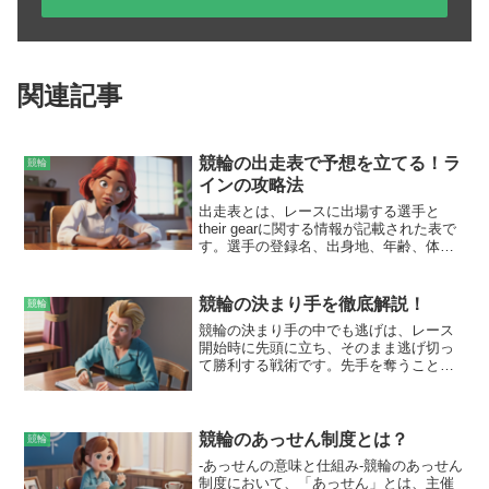
関連記事
競輪の出走表で予想を立てる！ラ
競輪
インの攻略法
出走表とは、レースに出場する選手と
their gearに関する情報が記載された表で
す。選手の登録名、出身地、年齢、体重
などの基本情報に加え、直近の戦績や獲
得賞金などが掲載されています。さら
に、選手のライン（チーム）も記載され
競輪の決まり手を徹底解説！
競輪
ており、ラインのメンバーを確認するこ
競輪の決まり手の中でも逃げは、レース
とができます。出走表は、レースの予想
開始時に先頭に立ち、そのまま逃げ切っ
を立てる際に欠かせない資料であり、選
て勝利する戦術です。先手を奪うこと
手やラインの調子を把握するための重要
で、有利な位置取りを確保し、後続との
な情報源となります。
差を広げていく狙いがあります。ただ
し、逃げ切るためには圧倒的なスピード
と持久力が必要で、他の選手が協力して
競輪のあっせん制度とは？
競輪
追走してくる場合は、逃げ切るのが難し
-あっせんの意味と仕組み-競輪のあっせん
いとされています。
制度において、「あっせん」とは、主催