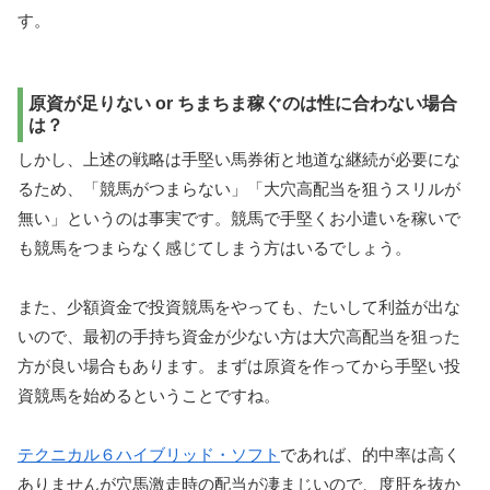
す。
原資が足りない or ちまちま稼ぐのは性に合わない場合
は？
しかし、上述の戦略は手堅い馬券術と地道な継続が必要にな
るため、「競馬がつまらない」「大穴高配当を狙うスリルが
無い」というのは事実です。競馬で手堅くお小遣いを稼いで
も競馬をつまらなく感じてしまう方はいるでしょう。
また、少額資金で投資競馬をやっても、たいして利益が出な
いので、最初の手持ち資金が少ない方は大穴高配当を狙った
方が良い場合もあります。まずは原資を作ってから手堅い投
資競馬を始めるということですね。
テクニカル６ハイブリッド・ソフト
であれば、的中率は高く
ありませんが穴馬激走時の配当が凄まじいので、度肝を抜か