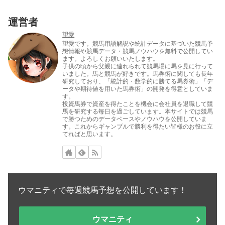
運営者
望愛
望愛です。競馬用語解説や統計データに基づいた競馬予
想情報や競馬データ・競馬ノウハウを無料で公開してい
ます。よろしくお願いいたします。
子供の頃から父親に連れられて競馬場に馬を見に行って
いました。馬と競馬が好きです。馬券術に関しても長年
研究しており、「統計的・数学的に勝てる馬券術」「デ
ータや期待値を用いた馬券術」の開発を得意としていま
す。
投資馬券で資産を得たことを機会に会社員を退職して競
馬を研究する毎日を過ごしています。本サイトでは競馬
で勝つためのデータベースやノウハウを公開していま
す。これからギャンブルで勝利を得たい皆様のお役に立
てればと思います。
ウマニティで毎週競馬予想を公開しています！
ウマニティ