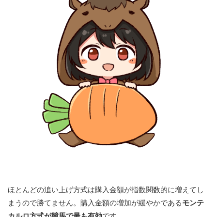
ほとんどの追い上げ方式は購入金額が指数関数的に増えてし
まうので勝てません。購入金額の増加が緩やかである
モンテ
カルロ方式が競馬で最も有効
です。