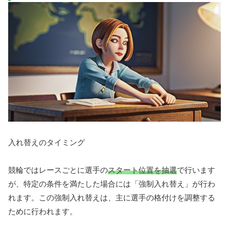
入れ替えのタイミング
競輪ではレースごとに選手の
スタート位置を抽選
で行います
が、特定の条件を満たした場合には「強制入れ替え」が行わ
れます。この強制入れ替えは、主に選手の格付けを調整する
ために行われます。