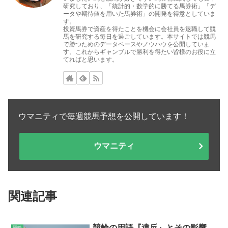
研究しており、「統計的・数学的に勝てる馬券術」「デ
ータや期待値を用いた馬券術」の開発を得意としていま
す。
投資馬券で資産を得たことを機会に会社員を退職して競
馬を研究する毎日を過ごしています。本サイトでは競馬
で勝つためのデータベースやノウハウを公開していま
す。これからギャンブルで勝利を得たい皆様のお役に立
てればと思います。
ウマニティで毎週競馬予想を公開しています！
ウマニティ
関連記事
競輪の用語『違反』とその影響
競輪