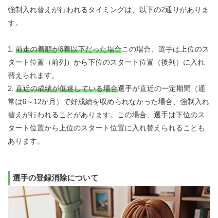
強制入れ替えが行われるタイミングは、以下の2通りがありま
す。
1.
前走の着順が6着以下だった場合
この場合、選手は上位のス
タート位置（前列）から下位のスタート位置（後列）に入れ
替えられます。
2.
直近の成績が低迷している場合
選手が直近の一定期間（通
常は6～12か月）で好成績を収められなかった場合、強制入れ
替えが行われることがあります。この場合、選手は下位のス
タート位置から上位のスタート位置に入れ替えられることも
あります。
選手の登録消除について