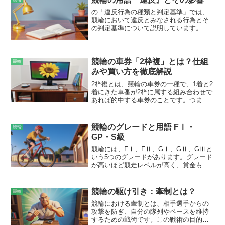
の「違反行為の種類と判定基準」では、
競輪において違反とみなされる行為とそ
の判定基準について説明しています。違
反行為は大きく分けて「移動違反」と
「後方妨害」の2種類に分けられ、それぞ
れに固有の判定基準が設けられていま
す。移動違反とは、走路内で不当な進路
競輪の車券「2枠複」とは？仕組
競輪
変更や他選手を妨害する行為を指しま
みや買い方を徹底解説
す。違反の判定には、選手の動きや他選
2枠複とは、競輪の車券の一種で、1着と2
手との距離が考慮されます。一方の後方
着にきた車番が2枠に属する組み合わせで
妨害は、後ろの選手が前の選手を妨害す
あれば的中する車券のことです。つま
る行為です。後方妨害の判定では、後ろ
り、車番が「1」「2」「3」が2枠に属し
の選手の動きや前の選手との距離に加え
ている場合、1着が「1」番で2着が「3」
て、妨害を受けた選手が減速や転倒を引
番であっても、「2」番で1着、「1」番で
き起こしているかどうかが考慮されま
競輪のグレードと用語 FⅠ・
競輪
2着になっても的中とみなされます。車番
す。
GP・S級
を枠単位で予想することができるため、
単勝や複勝と比べて的中確率が高く、初
競輪には、FⅠ、FⅡ、GⅠ、GⅡ、GⅢと
心者にもおすすめの車券となっていま
いう5つのグレードがあります。グレード
す。
が高いほど競走レベルが高く、賞金も高
くなります。FⅠとFⅡは主に地方で開催
され、GⅠからGⅢは全国規模で開催され
ます。最も高いグレードであるGⅠには
競輪の駆け引き：牽制とは？
競輪
「日本選手権競輪」や「寬仁親王牌」な
競輪における牽制とは、相手選手からの
ど、全国的な知名度を誇るレースがあり
攻撃を防ぎ、自分の隊列やペースを維持
ます。
するための戦術です。この戦術の目的