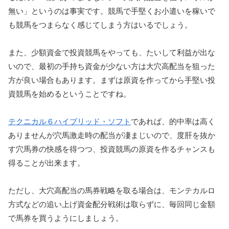
無い」というのは事実です。競馬で手堅くお小遣いを稼いで
も競馬をつまらなく感じてしまう方はいるでしょう。
また、少額資金で投資競馬をやっても、たいして利益が出な
いので、最初の手持ち資金が少ない方は大穴高配当を狙った
方が良い場合もあります。まずは原資を作ってから手堅い投
資競馬を始めるということですね。
テクニカル６ハイブリッド・ソフト
であれば、的中率は高く
ありませんが穴馬激走時の配当が凄まじいので、度肝を抜か
す穴馬券の快感を得つつ、投資競馬の原資を作るチャンスも
得ることが出来ます。
ただし、大穴高配当の馬券戦略を取る場合は、モンテカルロ
方式などの追い上げ資金配分戦術は取らずに、毎回同じ金額
で馬券を買うようにしましょう。