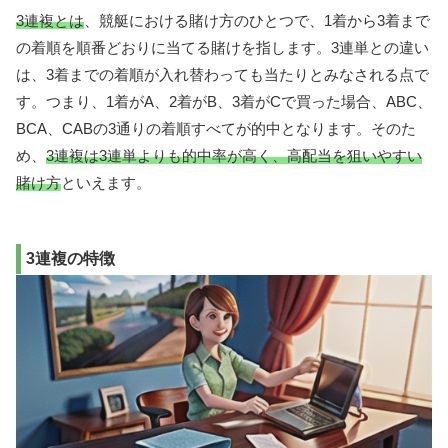
3連複とは
、競艇における賭け方のひとつで、1着から3着まで
の着順を順番どおりに当てる賭けを指します。3連単との違い
は、3着までの着順が入れ替わっても当たりとみなされる点で
す。つまり、1着がA、2着がB、3着がCで買った場合、ABC、
BCA、CABの3通りの着順すべてが的中となります。そのた
め、
3連複は3連単よりも的中率が高く、高配当を狙いやすい
賭け方
といえます。
3連複の特徴