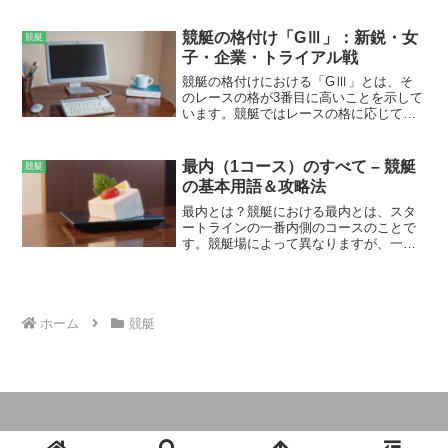
（JMBA）が定めた公式ルールに基づい
ています。ボートレーサーは、病気や負
傷、あるいは規律違反などの理由で、一
競艇の格付け「GⅢ」：新鋭・女
競艇
定期間レースに出場できなくなることが
子・企業・トライアル戦
あります。そのような場合には、復帰後
競艇の格付けにおける「GⅢ」とは、そ
最初のレースが「休み明け」となりま
のレースの格が3番目に高いことを示して
す。
います。競艇ではレースの格に応じて、
GⅠ、GⅡ、GⅢ、一般戦の4段階にラン
ク付けされています。その中で、GⅢは
GⅠ、GⅡに次ぐ格付けに位置付けられて
最内（1コース）のすべて – 競艇
競艇
います。「GⅢ」の読み方は「ジーサ
の基本用語＆攻略法
ン」です。
最内とは？競艇における最内とは、スタ
ートラインの一番内側のコースのことで
す。競艇場によって異なりますが、一般
的には1コースと呼ばれています。最内コ
ースは、スタート直後は先行艇艇の前に
進路をふさがれ、不利に働きますが、イ
ンから差せば、他艇よりも少ない旋回距
離でゴールすることができ、有利なコー
ホーム
競艇
スでもあります。そのため、最内コース
はスタートで上手く出られれば大いに有
利とされています。