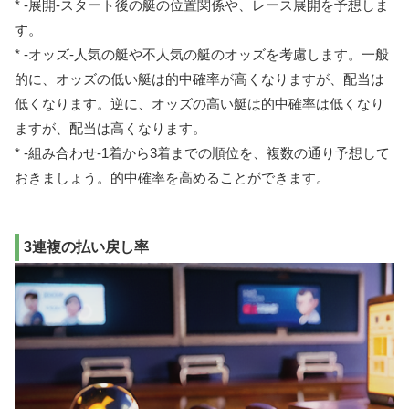
* -展開-スタート後の艇の位置関係や、レース展開を予想しま
す。
* -オッズ-人気の艇や不人気の艇のオッズを考慮します。一般
的に、オッズの低い艇は的中確率が高くなりますが、配当は
低くなります。逆に、オッズの高い艇は的中確率は低くなり
ますが、配当は高くなります。
* -組み合わせ-1着から3着までの順位を、複数の通り予想して
おきましょう。的中確率を高めることができます。
3連複の払い戻し率