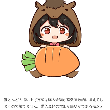
ほとんどの追い上げ方式は購入金額が指数関数的に増えてし
まうので勝てません。購入金額の増加が緩やかである
モンテ