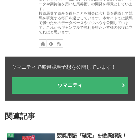
ータや期待値を用いた馬券術」の開発を得意としていま
す。
投資馬券で資産を得たことを機会に会社員を退職して競
馬を研究する毎日を過ごしています。本サイトでは競馬
で勝つためのデータベースやノウハウを公開していま
す。これからギャンブルで勝利を得たい皆様のお役に立
てればと思います。
ウマニティで毎週競馬予想を公開しています！
ウマニティ
関連記事
競艇用語『確定』を徹底解説！
競艇