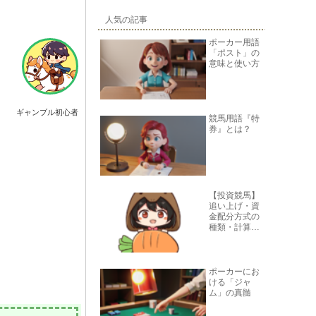
人気の記事
ポーカー用語
「ポスト」の
意味と使い方
ギャンブル初心者
競馬用語『特
券』とは？
【投資競馬】
追い上げ・資
金配分方式の
種類・計算
式・有用性一
覧
ポーカーにお
ける「ジャ
ム」の真髄