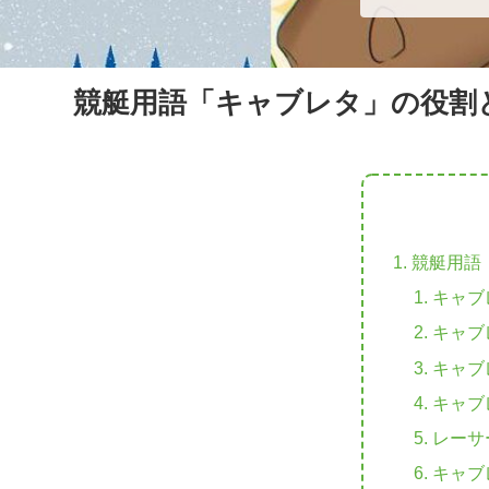
m
e
b
d
a
r
o
i
i
o
t
競艇用語「キャブレタ」の役割
l
k
競艇用語
キャブ
キャブ
キャブ
キャブ
レーサ
キャブ