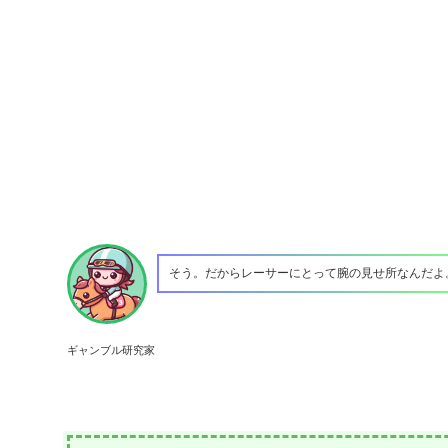
そう。だからレーサーにとって腕の見せ所なんだよ
ギャンブル研究家