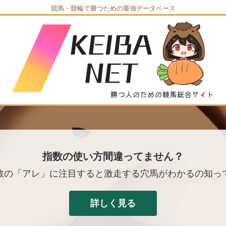
競馬・競輪で勝つための最強データベース
指数の使い方間違ってません？
数の「アレ」に注目すると激走する穴馬がわかるの知っ
詳しく見る