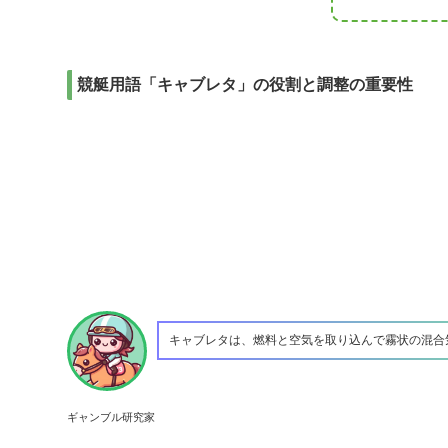
競艇用語「キャブレタ」の役割と調整の重要性
キャブレタは、燃料と空気を取り込んで霧状の混合
ギャンブル研究家