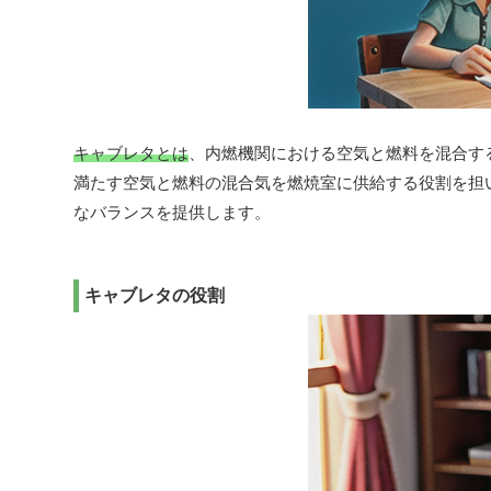
キャブレタとは
、内燃機関における空気と燃料を混合す
満たす空気と燃料の混合気を燃焼室に供給する役割を担
なバランスを提供します。
キャブレタの役割