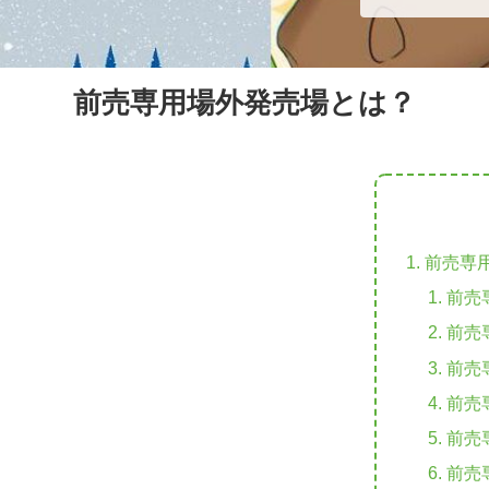
m
e
b
d
a
r
o
i
i
o
t
前売専用場外発売場とは？
l
k
前売専
前売
前売
前売
前売
前売
前売