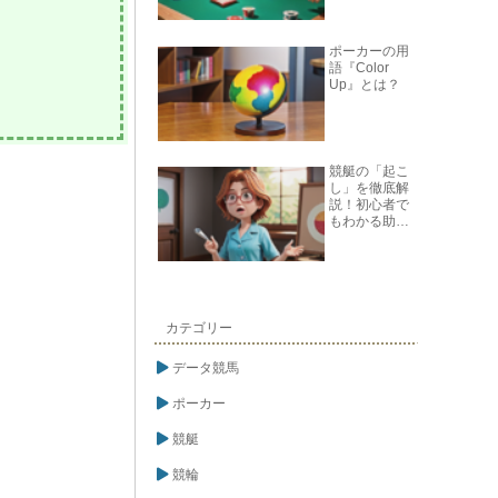
ポーカーの用
語『Color
Up』とは？
競艇の「起こ
し」を徹底解
説！初心者で
もわかる助走
テクニック
カテゴリー
データ競馬
ポーカー
競艇
競輪