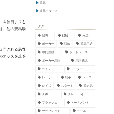
競馬
競馬ニュース
、開催日よりも
タグ
は、他の競馬場
競馬
競艇
用語
ポーカー
競輪
競馬用語
販売される馬券
専門用語
ボートレース
のオッズを反映
ポーカー用語
用語解説
ライン
モーター
レーサー
騎手
レース
レイズ
スタート
競走馬
舟券
グレード制
フラッシュ
トーナメント
サラブレッド
コール