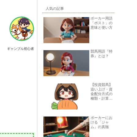
人気の記事
ポーカー用語
「ポスト」の
意味と使い方
ギャンブル初心者
競馬用語『特
券』とは？
【投資競馬】
追い上げ・資
金配分方式の
種類・計算
式・有用性一
覧
ポーカーにお
ける「ジャ
ム」の真髄