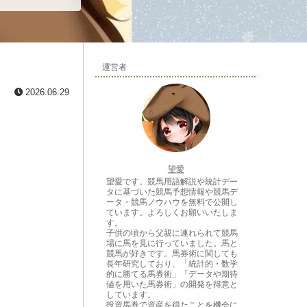
運営者
2026.06.29
望愛
望愛です。競馬用語解説や統計デー
タに基づいた競馬予想情報や競馬デ
ータ・競馬ノウハウを無料で公開し
ています。よろしくお願いいたしま
す。
子供の頃から父親に連れられて競馬
場に馬を見に行っていました。馬と
競馬が好きです。馬券術に関しても
長年研究しており、「統計的・数学
的に勝てる馬券術」「データや期待
値を用いた馬券術」の開発を得意と
しています。
投資馬券で資産を得たことを機会に