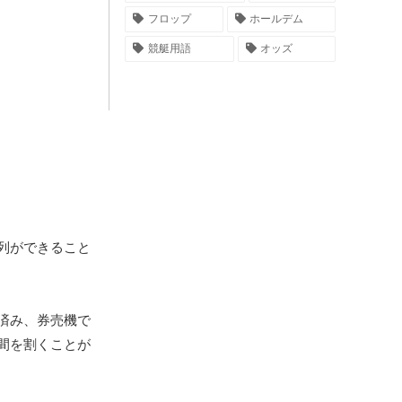
フロップ
ホールデム
競艇用語
オッズ
列ができること
済み、券売機で
間を割くことが