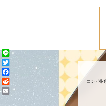
L
i
T
n
w
F
コンピ指
e
i
a
R
t
c
e
E
t
e
d