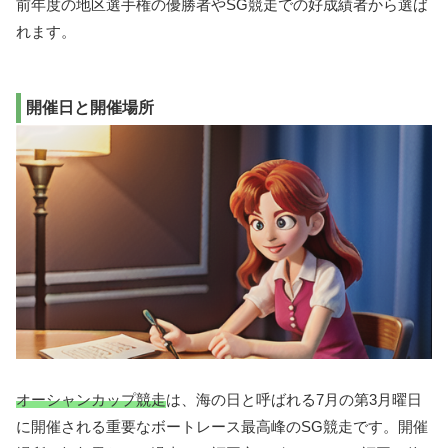
前年度の地区選手権の優勝者やSG競走での好成績者から選ば
れます。
開催日と開催場所
オーシャンカップ競走
は、海の日と呼ばれる7月の第3月曜日
に開催される重要なボートレース最高峰のSG競走です。開催