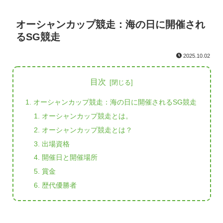
オーシャンカップ競走：海の日に開催され
るSG競走
2025.10.02
目次
オーシャンカップ競走：海の日に開催されるSG競走
オーシャンカップ競走とは。
オーシャンカップ競走とは？
出場資格
開催日と開催場所
賞金
歴代優勝者