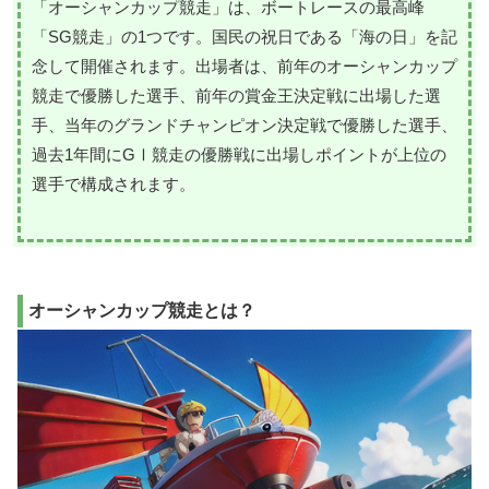
「オーシャンカップ競走」は、ボートレースの最高峰
「SG競走」の1つです。国民の祝日である「海の日」を記
念して開催されます。出場者は、前年のオーシャンカップ
競走で優勝した選手、前年の賞金王決定戦に出場した選
手、当年のグランドチャンピオン決定戦で優勝した選手、
過去1年間にGⅠ競走の優勝戦に出場しポイントが上位の
選手で構成されます。
オーシャンカップ競走とは？