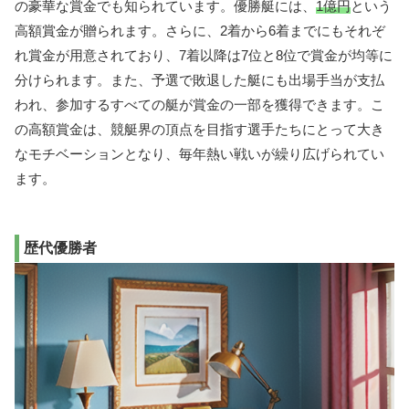
の豪華な賞金でも知られています。優勝艇には、
1億円
という
高額賞金が贈られます。さらに、2着から6着までにもそれぞ
れ賞金が用意されており、7着以降は7位と8位で賞金が均等に
分けられます。また、予選で敗退した艇にも出場手当が支払
われ、参加するすべての艇が賞金の一部を獲得できます。こ
の高額賞金は、競艇界の頂点を目指す選手たちにとって大き
なモチベーションとなり、毎年熱い戦いが繰り広げられてい
ます。
歴代優勝者