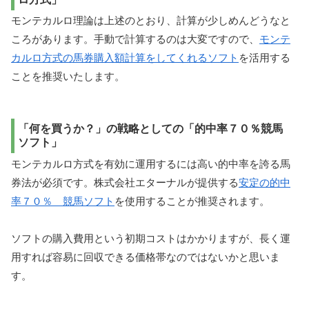
モンテカルロ理論は上述のとおり、計算が少しめんどうなと
ころがあります。手動で計算するのは大変ですので、
モンテ
カルロ方式の馬券購入額計算をしてくれるソフト
を活用する
ことを推奨いたします。
「何を買うか？」の戦略としての「的中率７０％競馬
ソフト」
モンテカルロ方式を有効に運用するには高い的中率を誇る馬
券法が必須です。株式会社エターナルが提供する
安定の的中
率７０％ 競馬ソフト
を使用することが推奨されます。
ソフトの購入費用という初期コストはかかりますが、長く運
用すれば容易に回収できる価格帯なのではないかと思いま
す。