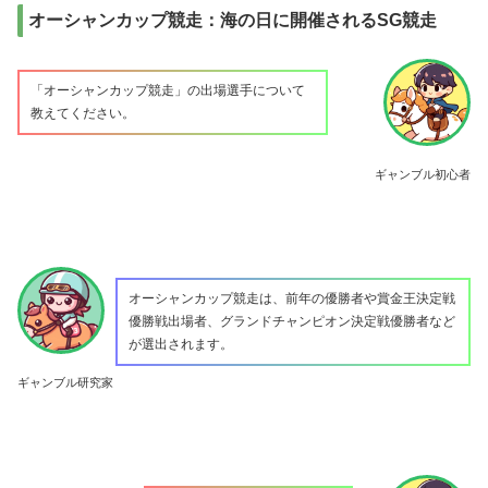
オーシャンカップ競走：海の日に開催されるSG競走
「オーシャンカップ競走」の出場選手について
教えてください。
ギャンブル初心者
オーシャンカップ競走は、前年の優勝者や賞金王決定戦
優勝戦出場者、グランドチャンピオン決定戦優勝者など
が選出されます。
ギャンブル研究家