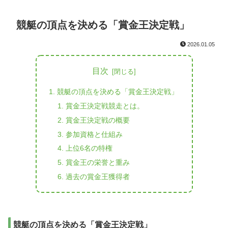
競艇の頂点を決める「賞金王決定戦」
2026.01.05
目次
競艇の頂点を決める「賞金王決定戦」
賞金王決定戦競走とは。
賞金王決定戦の概要
参加資格と仕組み
上位6名の特権
賞金王の栄誉と重み
過去の賞金王獲得者
競艇の頂点を決める「賞金王決定戦」