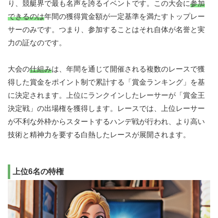
り、競艇界で最も名声を誇るイベントです。この大会に
参加
できるのは
年間の獲得賞金額が一定基準を満たすトップレー
サーのみです。つまり、参加することはそれ自体が名誉と実
力の証なのです。
大会の
仕組み
は、年間を通じて開催される複数のレースで獲
得した賞金をポイント制で累計する「賞金ランキング」を基
に決定されます。上位にランクインしたレーサーが「賞金王
決定戦」の出場権を獲得します。レースでは、上位レーサー
が不利な外枠からスタートするハンデ戦が行われ、より高い
技術と精神力を要する白熱したレースが展開されます。
上位6名の特権