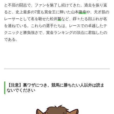
と不屈の闘志で、ファンを魅了し続けてきた。過去を振り返
ると、史上最多の7度も賞金王に輝いた山本
隆幸
や、天才肌の
レーサーとして名を馳せた松井
繁
など、錚々たる顔ぶれが名
を連ねている。これらの選手たちは、レースでの卓越したテ
クニックと勝負強さで、賞金ランキングの頂点に君臨したの
である。
【注意】裏ワザにつき、競馬に勝ちたい人以外は読ま
ないでください