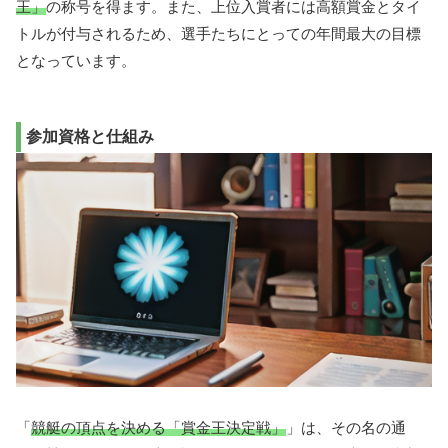
王」
の称号を得ます。また、上位入賞者には高額賞金とタイ
トルが付与されるため、選手たちにとっての年間最大の目標
となっています。
参加資格と仕組み
「
競艇の頂点を決める「賞金王決定戦」
」は、その名の通