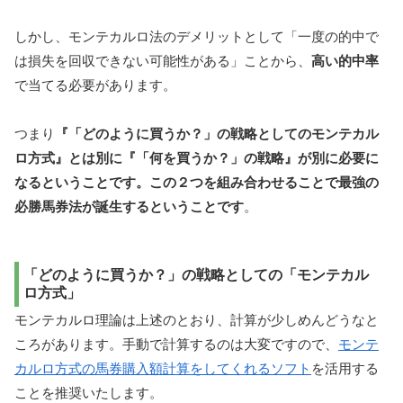
しかし、モンテカルロ法のデメリットとして「一度の的中で
は損失を回収できない可能性がある」ことから、
高い的中率
で当てる必要があります。
つまり
『「どのように買うか？」の戦略としてのモンテカル
ロ方式』とは別に『「何を買うか？」の戦略』が別に必要に
なるということです。この２つを組み合わせることで最強の
必勝馬券法が誕生するということです
。
「どのように買うか？」の戦略としての「モンテカル
ロ方式」
モンテカルロ理論は上述のとおり、計算が少しめんどうなと
ころがあります。手動で計算するのは大変ですので、
モンテ
カルロ方式の馬券購入額計算をしてくれるソフト
を活用する
ことを推奨いたします。