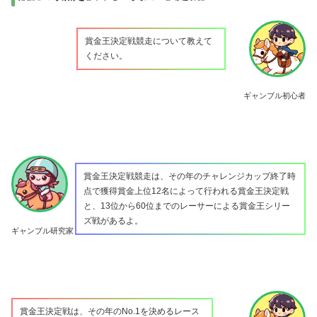
賞金王決定戦競走について教えて
ください。
ギャンブル初心者
賞金王決定戦競走は、その年のチャレンジカップ終了時
点で獲得賞金上位12名によって行われる賞金王決定戦
と、13位から60位までのレーサーによる賞金王シリー
ズ戦があるよ。
ギャンブル研究家
賞金王決定戦は、その年のNo.1を決めるレース