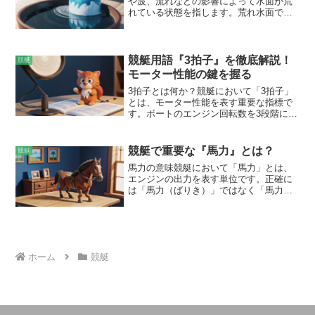
や波、流れなどの影響によって水面が荒
回時のロスも少ないため、先頭に立つと
れている状態を指します。荒れ水面で
逃げ切る確率が高くなります。
は、ボートの航行が難しくなり、予想外
の展開が起きやすくなります。荒れ水面
は、風速や波高、流れの強さなどによっ
て、4段階に分類されます。最も荒れてい
競艇用語『3拍子』を徹底解説！
競艇
る「特A」から、比較的穏やかな「A」ま
モーター性能の鍵を握る
でです。各段階によって、レースの開催
3拍子とは何か？競艇において「3拍子」
可否や選手の成績に影響が出ます。荒れ
とは、モーター性能を表す重要な指標で
水面を制した選手は、優れた技術と判断
す。ボートのエンジン回転数を3段階に分
力を持ち合わせていると評価されます。
けて表示しており、以下の3つの要素から
構成されています。* -スタート時回転数
（スタートの際にモーターが最初に回転
競艇で重要な『馬力』とは？
競艇
する速度）-* -全速時回転数（モーターが
馬力の意味競艇において「馬力」とは、
最大回転数に達したときの速度）-* -タイ
エンジンの出力を表す単位です。正確に
ム（スタート時回転数と全速時回転数の
は「馬力（ばりき）」ではなく「馬力
差）-この3つの要素のバランスによっ
（ばりょく）」と呼びます。数値が大き
て、モーターの加速性能、出足、伸びな
いほどエンジン出力が大きく、ボートが
どが決まります。3拍子が優れているほ
より速く走ることができます。ボートの
ど、ボートはスタートからの加速が速
スピードは馬力だけでなく、スクリュー
く、より速いスピードで走行できます。
の形状や船体の重量などさまざまな要因
ホーム
競艇
が影響しますが、馬力は重要な要素の1つ
です。競艇では、エンジンの排気量やシ
リンダー数などによって馬力が規定され
ています。