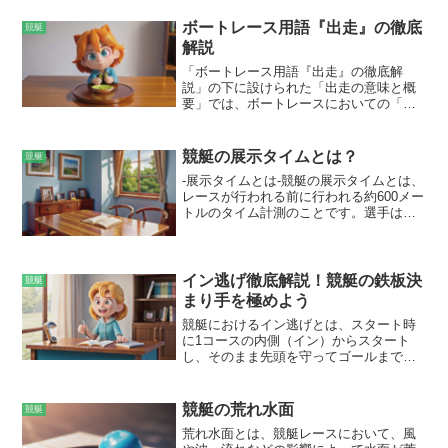
ボートレース用語『出走』の徹底
競艇
解説
「ボートレース用語『出走』の徹底解
説」の下に設けられた「出走の意味と概
要」では、ボートレースにおいての「出
走」という言葉の定義や基本的な様相に
ついて解説されています。出走とは、ボ
ートレースにおいて、選手がボートに乗
競艇の展示タイムとは？
競艇
りスタートライン上から発走し、水面を
-展示タイムとは-競艇の展示タイムとは、
周回する行為のことを指します。選手は
レースが行われる前に行われる約600メー
通常6艇の枠組みの中で競い合い、最初に
トルのタイム計測のことです。選手は、
ゴールラインを通過した選手が勝利しま
この展示タイムでスタートの練習を行
す。出走は、選手にとってレースへ参加
い、モーターの調整やコース取りを確認
するための最初のステップであり、その
します。また、展示タイムは、ファンや
後の展開に大きく影響する重要な局面で
専門家が舟券予想の材料にするためにも
イン逃げ徹底解説！競艇の鉄板決
す。
競艇
役立てられています。展示タイムは、ス
まり手を極めよう
タートのタイミングやコース取りの判断
競艇におけるイン逃げとは、スタート時
に重要な手がかりになります。展示タイ
に1コースの内側（イン）からスタート
ムが速い選手は、スタートで優位に立つ
し、そのまま先頭を守ってゴールまで逃
可能性が高く、コース取りも有利に行え
げ切る戦法です。競艇ではもっとも 基本
る傾向にあります。また、展示タイムと
的な決まり手とされており、1コース有利
レース本番のタイムを比較することで、
のコース特性を活かしたものです。特徴
選手のパフォーマンスやモーターの調子
競艇の荒れ水面
競艇
として、安定性が高いことが挙げられま
を判断することもできます。
荒れ水面とは、競艇レースにおいて、風
す。インコースは水面抵抗が少なく、旋