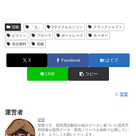
競艇
「も」
2サイクルエンジン
クランクシャフト
ピストン
プロペラ
ボートレース
モーター
混合燃料
競艇
X
Facebook
はてブ
LINE
コピー
望愛
運営者
望愛
望愛です。競馬用語解説や統計データに基づいた競馬予
想情報や競馬データ・競馬ノウハウを無料で公開してい
ます。よろしくお願いいたします。