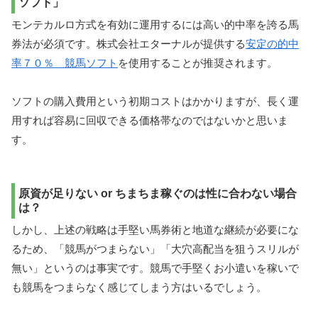
ソフト」
モンテカルロ方式を有効に運用するには高い的中率を誇る馬
券法が必須です。株式会社エターナルが提供する
安定の的中
率７０％ 競馬ソフト
を使用することが推奨されます。
ソフトの購入費用という初期コストはかかりますが、長く運
用すれば容易に回収できる価格帯なのではないかと思いま
す。
原資が足りない or ちまちま稼ぐのは性に合わない場合
は？
しかし、上述の戦略は手堅い馬券術と地道な継続が必要にな
るため、「競馬がつまらない」「大穴高配当を狙うスリルが
無い」というのは事実です。競馬で手堅くお小遣いを稼いで
も競馬をつまらなく感じてしまう方はいるでしょう。