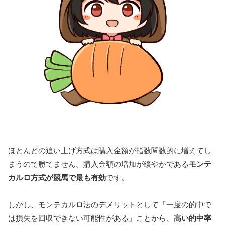
ほとんどの追い上げ方式は購入金額が指数関数的に増えてし
まうので勝てません。購入金額の増加が緩やかである
モンテ
カルロ方式が競馬で最も有効
です。
しかし、モンテカルロ法のデメリットとして「一度の的中で
は損失を回収できない可能性がある」ことから、
高い的中率