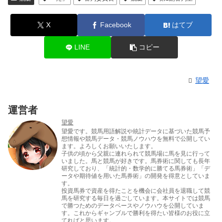
X
Facebook
はてブ
LINE
コピー
望愛
運営者
望愛
望愛です。競馬用語解説や統計データに基づいた競馬予
想情報や競馬データ・競馬ノウハウを無料で公開してい
ます。よろしくお願いいたします。
子供の頃から父親に連れられて競馬場に馬を見に行って
いました。馬と競馬が好きです。馬券術に関しても長年
研究しており、「統計的・数学的に勝てる馬券術」「デ
ータや期待値を用いた馬券術」の開発を得意としていま
す。
投資馬券で資産を得たことを機会に会社員を退職して競
馬を研究する毎日を過ごしています。本サイトでは競馬
で勝つためのデータベースやノウハウを公開していま
す。これからギャンブルで勝利を得たい皆様のお役に立
てればと思います。