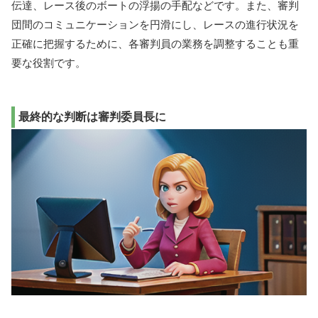
伝達、レース後のボートの浮揚の手配などです。また、審判
団間のコミュニケーションを円滑にし、レースの進行状況を
正確に把握するために、各審判員の業務を調整することも重
要な役割です。
最終的な判断は審判委員長に