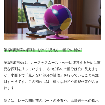
第1副審判室の役割における”見えない部分の補佐”
第1副審判室は、レースをスムーズ・公平に運営するために重
要な役割を担っています。その任務の大部分は公に見えます
が、水面下で「見えない部分の補佐」を行っていることも注
目すべきです。この補佐には、様々な雑務や調整作業が含ま
れます。
例えば、レース開始前のボートの検査や、出場選手への指示