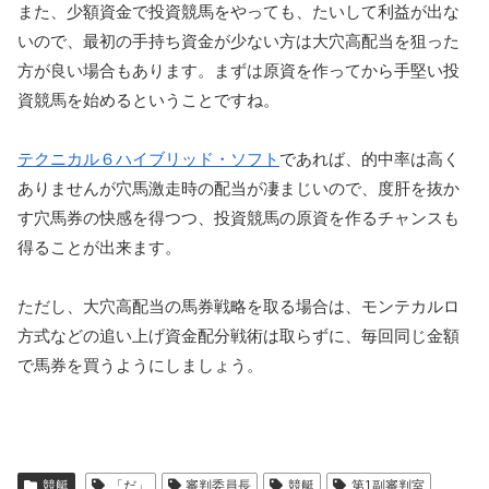
また、少額資金で投資競馬をやっても、たいして利益が出な
いので、最初の手持ち資金が少ない方は大穴高配当を狙った
方が良い場合もあります。まずは原資を作ってから手堅い投
資競馬を始めるということですね。
テクニカル６ハイブリッド・ソフト
であれば、的中率は高く
ありませんが穴馬激走時の配当が凄まじいので、度肝を抜か
す穴馬券の快感を得つつ、投資競馬の原資を作るチャンスも
得ることが出来ます。
ただし、大穴高配当の馬券戦略を取る場合は、モンテカルロ
方式などの追い上げ資金配分戦術は取らずに、毎回同じ金額
で馬券を買うようにしましょう。
競艇
「だ」
審判委員長
競艇
第1副審判室