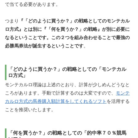
で当てる必要があります。
つまり
『「どのように買うか？」の戦略としてのモンテカル
ロ方式』とは別に『「何を買うか？」の戦略』が別に必要に
なるということです。この２つを組み合わせることで最強の
必勝馬券法が誕生するということです
。
「どのように買うか？」の戦略としての「モンテカル
ロ方式」
モンテカルロ理論は上述のとおり、計算が少しめんどうなと
ころがあります。手動で計算するのは大変ですので、
モンテ
カルロ方式の馬券購入額計算をしてくれるソフト
を活用する
ことを推奨いたします。
「何を買うか？」の戦略としての「的中率７０％競馬