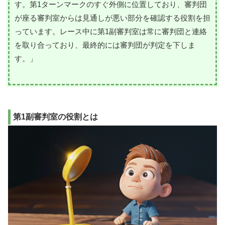
す。第1ターンマークのすぐ外側に位置しており、審判団
が座る審判室からは見通しが悪い部分を確認する役割を担
っています。レース中に第1副審判室は常に審判団と連絡
を取り合っており、最終的には審判団が判定を下しま
す。」
第1副審判室の役割とは