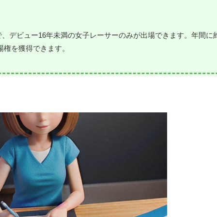
、デビュー16年未満の女子レーサーのみが出場できます。年間に約
場権を獲得できます。