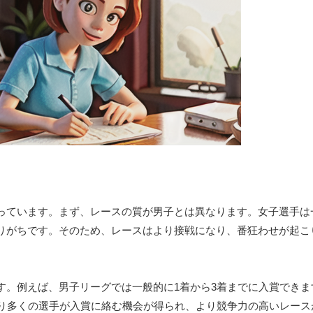
っています。まず、レースの質が男子とは異なります。女子選手は
りがちです。そのため、レースはより接戦になり、番狂わせが起こ
す。例えば、男子リーグでは一般的に1着から3着までに入賞できま
より多くの選手が入賞に絡む機会が得られ、より競争力の高いレース