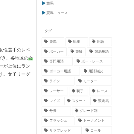
競馬
競馬ニュース
タグ
競馬
競艇
用語
女性選手のレベ
ポーカー
競輪
競馬用語
づき、各地区の
女
専門用語
ボートレース
ーが上位にラン
ポーカー用語
用語解説
す。女子リーグ
ライン
モーター
レーサー
騎手
レース
レイズ
スタート
競走馬
舟券
グレード制
フラッシュ
トーナメント
サラブレッド
コール