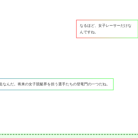
なるほど、女子レーサーだけな
んですね。
走なんだ。将来の女子競艇界を担う選手たちの登竜門の一つだね。