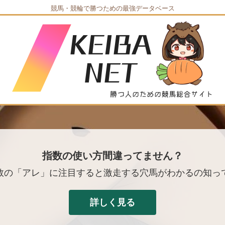
競馬・競輪で勝つための最強データベース
指数の使い方間違ってません？
数の「アレ」に注目すると激走する穴馬がわかるの知っ
詳しく見る