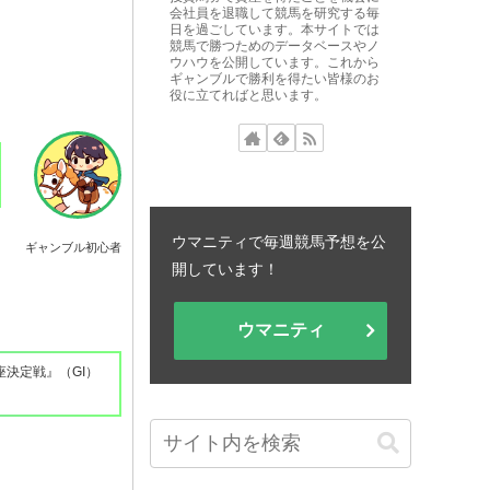
会社員を退職して競馬を研究する毎
日を過ごしています。本サイトでは
競馬で勝つためのデータベースやノ
ウハウを公開しています。これから
ギャンブルで勝利を得たい皆様のお
役に立てればと思います。
ウマニティで毎週競馬予想を公
ギャンブル初心者
開しています！
ウマニティ
決定戦』（GI）