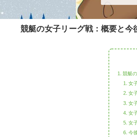
m
e
b
d
a
r
o
i
i
o
t
競艇の女子リーグ戦：概要と今
l
k
競艇
女
女
女
女
女
今