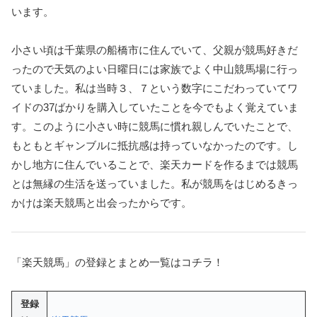
います。
小さい頃は千葉県の船橋市に住んでいて、父親が競馬好きだ
ったので天気のよい日曜日には家族でよく中山競馬場に行っ
ていました。私は当時３、７という数字にこだわっていてワ
イドの37ばかりを購入していたことを今でもよく覚えていま
す。このように小さい時に競馬に慣れ親しんでいたことで、
もともとギャンブルに抵抗感は持っていなかったのです。し
かし地方に住んでいることで、楽天カードを作るまでは競馬
とは無縁の生活を送っていました。私が競馬をはじめるきっ
かけは楽天競馬と出会ったからです。
「楽天競馬」の登録とまとめ一覧はコチラ！
登録