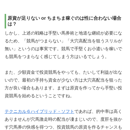
原資が足りない or ちまちま稼ぐのは性に合わない場合
は？
しかし、上述の戦略は手堅い馬券術と地道な継続が必要にな
るため、「競馬がつまらない」「大穴高配当を狙うスリルが
無い」というのは事実です。競馬で手堅くお小遣いを稼いで
も競馬をつまらなく感じてしまう方はいるでしょう。
また、少額資金で投資競馬をやっても、たいして利益が出な
いので、最初の手持ち資金が少ない方は大穴高配当を狙った
方が良い場合もあります。まずは原資を作ってから手堅い投
資競馬を始めるということですね。
テクニカル６ハイブリッド・ソフト
であれば、的中率は高く
ありませんが穴馬激走時の配当が凄まじいので、度肝を抜か
す穴馬券の快感を得つつ、投資競馬の原資を作るチャンスも