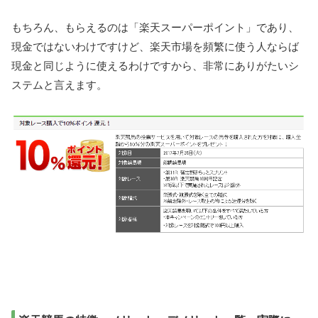
もちろん、もらえるのは「楽天スーパーポイント」であり、
現金ではないわけですけど、楽天市場を頻繁に使う人ならば
現金と同じように使えるわけですから、非常にありがたいシ
ステムと言えます。