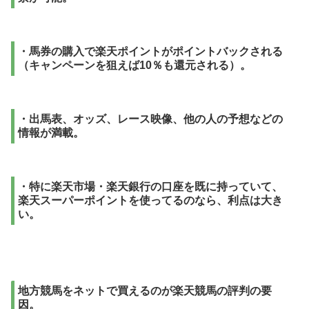
・馬券の購入で楽天ポイントがポイントバックされる
（キャンペーンを狙えば10％も還元される）。
・出馬表、オッズ、レース映像、他の人の予想などの
情報が満載。
・特に楽天市場・楽天銀行の口座を既に持っていて、
楽天スーパーポイントを使ってるのなら、利点は大き
い。
地方競馬をネットで買えるのが楽天競馬の評判の要
因。