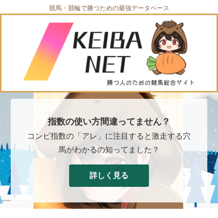
競馬・競輪で勝つための最強データベース
指数の使い方間違ってません？
コンピ指数の「アレ」に注目すると激走する穴
馬がわかるの知ってました？
詳しく見る