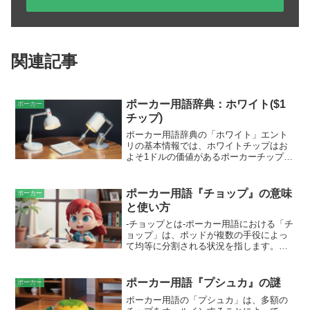
関連記事
ポーカー用語辞典：ホワイト($1
ポーカー
チップ)
ポーカー用語辞典の「ホワイト」エント
リの基本情報では、ホワイトチップはお
よそ1ドルの価値があるポーカーチップの
一種として説明しています。とくにトー
ナメントでよく使用され、通常はゲーム
の開始段階で配布されます。初心者プレ
ポーカー用語『チョップ』の意味
ポーカー
イヤーにとって、最も一般的なチップの
と使い方
価値です。また、他のチップよりも低い
価値のため、初心者でも安心してプレイ
-チョップとは-ポーカー用語における「チ
できます。
ョップ」は、ポッドが複数の手役によっ
て均等に分割される状況を指します。通
常、これはボード上に勝敗のつかない最
低の手役が形成された場合に発生しま
す。たとえば、ボードに「A-A-K-Q-J」が
ポーカー用語『プシュカ』の謎
ポーカー
出た場合、フルハウスの「AAAQJ」とス
ポーカー用語の「プシュカ」は、多額の
トレートの「AKQJ」の2つの手役がポッ