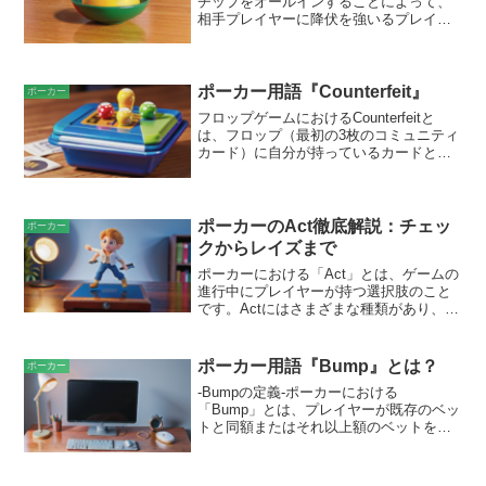
チップをオールインすることによって、
トをチョップします。この場合、各プレ
相手プレイヤーに降伏を強いるプレイの
ーヤーはポッドの半分ずつを受け取りま
ことを指します。通常、このプレイはブ
す。
ラフに基づいており、プレイヤーは弱い
ハンドを持っていても、自信を持って大
きな賭けを行います。プシュカの目的
ポーカー用語『Counterfeit』
ポーカー
は、相手プレイヤーが棄権してポットを
フロップゲームにおけるCounterfeitと
奪うことです。プシュカは非常にハイリ
は、フロップ（最初の3枚のコミュニティ
スクであり、成功する確率は相手のハン
カード）に自分が持っているカードと一
ドの強さやプレイヤーのスキルなど、さ
致する他のプレイヤーがいる場合を指し
まざまな要因に依存します。また、使用
ます。たとえば、あなたがA♥K♥を持って
される際には倫理的な問題も生じる可能
いる場合、フロップがA♦K♠Q♣だと、他
性があります。プロのポーカープレイヤ
のプレイヤーはA♠を持っている可能性が
ポーカーのAct徹底解説：チェッ
ーの中には、プシュカを不当に有利だと
ポーカー
あります。この場合、あなたのA♥は
考える人もいます。
クからレイズまで
「Counterfeit」となり、相手があなたの
ポーカーにおける「Act」とは、ゲームの
A♥よりも強いAを持っているため、ヒッ
進行中にプレイヤーが持つ選択肢のこと
トした場合に負けてしまいます。
です。Actにはさまざまな種類があり、プ
レイヤーはそれらを戦略的に行使するこ
とで、ゲームを有利に進めることができ
ます。最も一般的なActとしては、次のも
ポーカー用語『Bump』とは？
ポーカー
のがあります。* チェック ベットせずに
-Bumpの定義-ポーカーにおける
ターンをスキップする* コール 現在のベ
「Bump」とは、プレイヤーが既存のベッ
ット額と同額をコールする* レイズ 現在
トと同額またはそれ以上額のベットを行
のベット額を上回る金額でベットする* フ
うことを指します。これは、前のベット
ォールド 手札を破棄してゲームから降り
を上回ることで、参加資格を得たり、他
る
のプレイヤーにさらにベットするプレッ