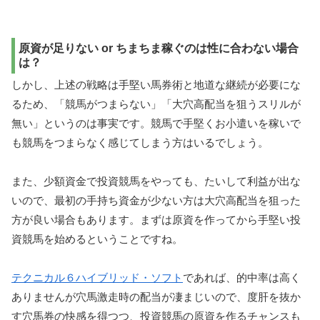
原資が足りない or ちまちま稼ぐのは性に合わない場合
は？
しかし、上述の戦略は手堅い馬券術と地道な継続が必要にな
るため、「競馬がつまらない」「大穴高配当を狙うスリルが
無い」というのは事実です。競馬で手堅くお小遣いを稼いで
も競馬をつまらなく感じてしまう方はいるでしょう。
また、少額資金で投資競馬をやっても、たいして利益が出な
いので、最初の手持ち資金が少ない方は大穴高配当を狙った
方が良い場合もあります。まずは原資を作ってから手堅い投
資競馬を始めるということですね。
テクニカル６ハイブリッド・ソフト
であれば、的中率は高く
ありませんが穴馬激走時の配当が凄まじいので、度肝を抜か
す穴馬券の快感を得つつ、投資競馬の原資を作るチャンスも