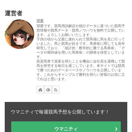
運営者
望愛
望愛です。競馬用語解説や統計データに基づいた競馬予
想情報や競馬データ・競馬ノウハウを無料で公開してい
ます。よろしくお願いいたします。
子供の頃から父親に連れられて競馬場に馬を見に行って
いました。馬と競馬が好きです。馬券術に関しても長年
研究しており、「統計的・数学的に勝てる馬券術」「デ
ータや期待値を用いた馬券術」の開発を得意としていま
す。
投資馬券で資産を得たことを機会に会社員を退職して競
馬を研究する毎日を過ごしています。本サイトでは競馬
で勝つためのデータベースやノウハウを公開していま
す。これからギャンブルで勝利を得たい皆様のお役に立
てればと思います。
ウマニティで毎週競馬予想を公開しています！
ウマニティ