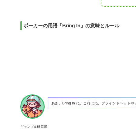
ポーカーの用語「Bring In」の意味とルール
ああ、Bring In ね。これはね、ブラインドベ
ギャンブル研究家