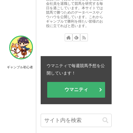
会社員を退職して競馬を研究する毎
日を過ごしています。本サイトでは
競馬で勝つためのデータベースやノ
ウハウを公開しています。これから
ギャンブルで勝利を得たい皆様のお
役に立てればと思います。
ウマニティで毎週競馬予想を公
ギャンブル初心者
開しています！
ウマニティ