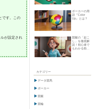
ポーカーの用
語『Color
とです。この
Up』とは？
ールが設定され
競艇の「起こ
し」を徹底解
説！初心者で
もわかる助走
テクニック
カテゴリー
データ競馬
ポーカー
競艇
競輪