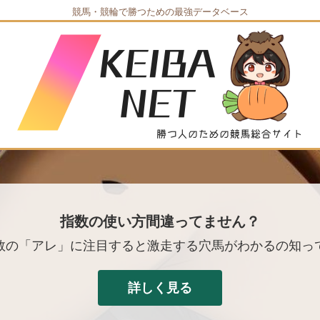
競馬・競輪で勝つための最強データベース
指数の使い方間違ってません？
数の「アレ」に注目すると激走する穴馬がわかるの知っ
詳しく見る