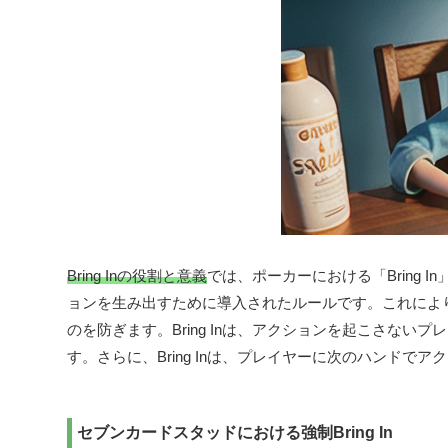
Bring Inの役割と意義
では、ポーカーにおける「Bring I
ョンを生み出すために導入されたルールです。これによ
のを防ぎます。Bring Inは、アクションを起こさな
す。さらに、Bring Inは、プレイヤーに次のハンド
セブンカードスタッドにおける強制Bring In