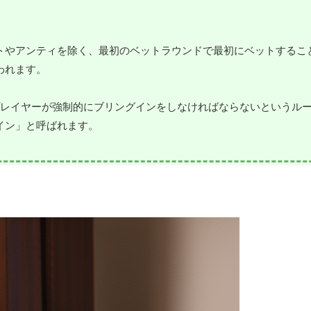
トやアンティを除く、最初のベットラウンドで最初にベットするこ
われます。
プレイヤーが強制的にブリングインをしなければならないというル
イン」と呼ばれます。