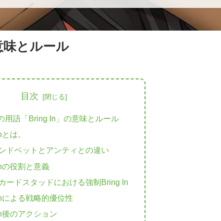
の意味とルール
目次
用語「Bring In」の意味とルール
 Inとは。
ンドベットとアンティとの違い
g Inの役割と意義
カードスタッドにおける強制Bring In
g Inによる戦略的優位性
g In後のアクション