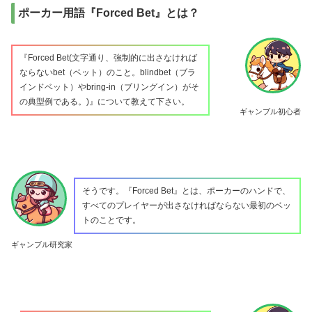
ポーカー用語『Forced Bet』とは？
『Forced Bet(文字通り、強制的に出さなければ
ならないbet（ベット）のこと。blindbet（ブラ
インドベット）やbring-in（ブリングイン）がそ
の典型例である。)』について教えて下さい。
ギャンブル初心者
そうです。『Forced Bet』とは、ポーカーのハンドで、
すべてのプレイヤーが出さなければならない最初のベッ
トのことです。
ギャンブル研究家