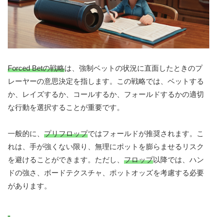
Forced Betの戦略
は、強制ベットの状況に直面したときのプ
レーヤーの意思決定を指します。この戦略では、ベットする
か、レイズするか、コールするか、フォールドするかの適切
な行動を選択することが重要です。
一般的に、
プリフロップ
ではフォールドが推奨されます。こ
れは、手が強くない限り、無理にポットを膨らませるリスク
を避けることができます。ただし、
フロップ
以降では、ハン
ドの強さ、ボードテクスチャ、ポットオッズを考慮する必要
があります。