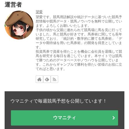
運営者
望愛
望愛です。競馬用語解説や統計データに基づいた競馬予
想情報や競馬データ・競馬ノウハウを無料で公開してい
ます。よろしくお願いいたします。
子供の頃から父親に連れられて競馬場に馬を見に行って
いました。馬と競馬が好きです。馬券術に関しても長年
研究しており、「統計的・数学的に勝てる馬券術」「デ
ータや期待値を用いた馬券術」の開発を得意としていま
す。
投資馬券で資産を得たことを機会に会社員を退職して競
馬を研究する毎日を過ごしています。本サイトでは競馬
で勝つためのデータベースやノウハウを公開していま
す。これからギャンブルで勝利を得たい皆様のお役に立
てればと思います。
ウマニティで毎週競馬予想を公開しています！
ウマニティ