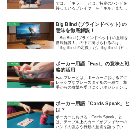
では、「キラー」とは、特定のハンドを
持っているプレイヤーを「キル」または
「ノックアウト」することで賞金を得ら
れる特別なプレイヤーです。キラーのハ
ンドはゲームによって異なりますが、通
Big Blind (ブラインドベット) の
ポーカー
常はフォー・オブ・ア・カインド以上的
意味を徹底解説！
高ランクのハンドです。キラーにノック
アウトされると、そのプレイヤーはゲー
「Big Blind (ブラインドベット) の意味を
ムから脱落し、キラーは賞金を獲得しま
徹底解説！」の下に掲げられるのは、
す。キラーの導入により、ゲームに戦略
「Big Blind の定義」だ。Big Blind（ビッ
的な要素が加わり、プレイヤーはキラー
グブラインド）とは、ポーカーゲームに
のハンドを推測したり、自分自身をキラ
おいて、ディーラーの左隣りのプレーヤ
ーのターゲットから守ったりする必要が
ーが強制的にベットする金額のことであ
ポーカー用語「Fast」の意味と戦
ポーカー
あります。
る。これは、ゲームの進行をスムーズに
略的活用
行い、ポットに資金を投入してゲームを
盛り上げるために行われる。通常のブラ
Fastプレーとは、ポーカーにおけるアグ
インドベットとは異なり、Big Blind は通
レッシブなプレースタイルの一種で、相
常、Small Blind (スモールブラインド) の
手からの攻撃を受けにくいポジションで
2倍の金額に設定される。
コールやレイズを行うことを指します。
相手が強いハンドを持っている可能性が
低い状況では、ファーストプレーヤーは
ポーカー用語「Cards Speak」と
ポーカー
ポットを積極的に獲得し、相手のミスを
は？
引き出すことができます。
ポーカーにおける「Cards Speak」と
は、テーブル上のカードがプレイヤーの
ハンドの強さや行動の意図を語っている
というコンセプトです。ポーカーはスキ
ルだけでなく運も絡むゲームですが、