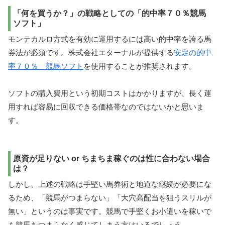
「何を買うか？」の戦略としての「的中率７０％競馬
ソフト」
モンテカルロ方式を有効に運用するには高い的中率を誇る馬
券法が必須です。株式会社エターナルが提供する
安定の的中
率７０％ 競馬ソフト
を使用することが推奨されます。
ソフトの購入費用という初期コストはかかりますが、長く運
用すれば容易に回収できる価格帯なのではないかと思いま
す。
原資が足りない or ちまちま稼ぐのは性に合わない場合
は？
しかし、上述の戦略は手堅い馬券術と地道な継続が必要にな
るため、「競馬がつまらない」「大穴高配当を狙うスリルが
無い」というのは事実です。競馬で手堅くお小遣いを稼いで
も競馬をつまらなく感じてしまう方はいるでしょう。