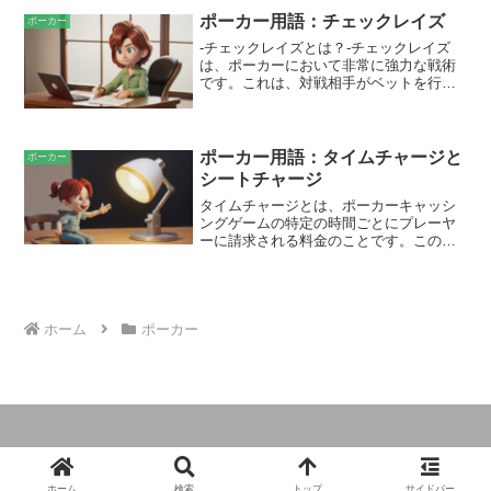
「Cards Speak」の原則を理解すること
ポーカー用語：チェックレイズ
ポーカー
で、プレイヤーはテーブル上の情報をよ
-チェックレイズとは？-チェックレイズ
り正確に解釈し、適切な戦略を立てるこ
は、ポーカーにおいて非常に強力な戦術
とができます。「Cards Speak」は、プ
です。これは、対戦相手がベットを行っ
レイヤーが自分のハンドの強さだけでな
た際に、まずコールせずにチェックし、
く、他のプレイヤーの手札についても推
その後で相手のベットよりも高い金額を
測するのに役立ちます。たとえば、ある
ベットすることを指します。この動き
プレイヤーがフロップ（最初の3枚の共通
は、複数の目的を果たします。まず、対
ポーカー用語：タイムチャージと
カード）で強いハンドをヒットしたとす
ポーカー
戦相手のブラフを誘発したり、その価値
ると、そのプレイヤーは通常アグレッシ
シートチャージ
の低いハンドを降りさせたりすることが
ブにベットしたりレイズしたりするでし
タイムチャージとは、ポーカーキャッシ
できます。また、自分のハンドの強さを
ょう。逆に、プレイヤーが弱いハンドを
ングゲームの特定の時間ごとにプレーヤ
示し、ポットをより大きくしたり、対戦
ヒットした場合は、チェックしたりフォ
ーに請求される料金のことです。この料
相手がさらなるベットを躊躇するように
ールドしたりする可能性が高くなりま
金はテーブルに座っているだけで請求さ
したりすることもできます。
す。
れ、プレイヤーがハンドに参加するかど
うかには関係ありません。タイムチャー
ジは、ゲームを終了しないプレーヤーを
排除し、テーブルでのアクションを維持
ホーム
ポーカー
するために使用されます。
Copyright © 2018-2026 keibanet All Rights Reserved.
ホーム
検索
トップ
サイドバー