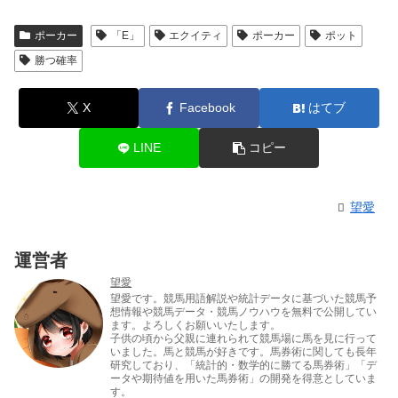
ポーカー
「E」
エクイティ
ポーカー
ポット
勝つ確率
X
Facebook
はてブ
LINE
コピー
望愛
運営者
望愛
望愛です。競馬用語解説や統計データに基づいた競馬予
想情報や競馬データ・競馬ノウハウを無料で公開してい
ます。よろしくお願いいたします。
子供の頃から父親に連れられて競馬場に馬を見に行って
いました。馬と競馬が好きです。馬券術に関しても長年
研究しており、「統計的・数学的に勝てる馬券術」「デ
ータや期待値を用いた馬券術」の開発を得意としていま
す。