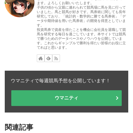
ます。よろしくお願いいたします。
子供の頃から父親に連れられて競馬場に馬を見に行って
いました。馬と競馬が好きです。馬券術に関しても長年
研究しており、「統計的・数学的に勝てる馬券術」「デ
ータや期待値を用いた馬券術」の開発を得意としていま
す。
投資馬券で資産を得たことを機会に会社員を退職して競
馬を研究する毎日を過ごしています。本サイトでは競馬
で勝つためのデータベースやノウハウを公開していま
す。これからギャンブルで勝利を得たい皆様のお役に立
てればと思います。
ウマニティで毎週競馬予想を公開しています！
ウマニティ
関連記事