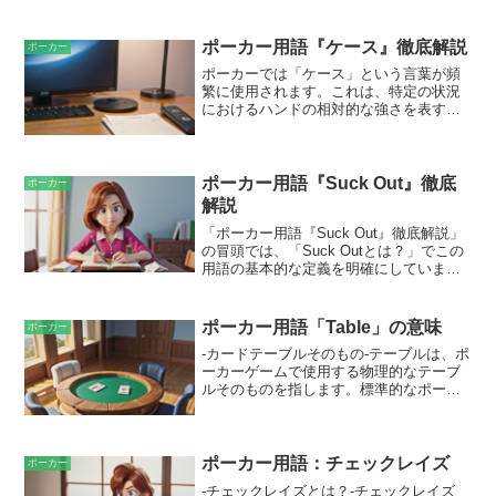
ポーカー用語『ケース』徹底解説
ポーカー
ポーカーでは「ケース」という言葉が頻
繁に使用されます。これは、特定の状況
におけるハンドの相対的な強さを表すポ
ーカー用語です。ケースは、ボード上の
カード、対戦相手のハンド、ポットのサ
イズなど、さまざまな要因によって決ま
ります。「ケース」という用語は、ハン
ポーカー用語『Suck Out』徹底
ポーカー
ドが特定の状況でどれだけ強い（または
解説
弱い）かを評価するために使用できま
「ポーカー用語『Suck Out』徹底解説」
す。たとえば、「ドローケース」は、プ
の冒頭では、「Suck Outとは？」でこの
レイヤーが強いハンドを完成させるため
用語の基本的な定義を明確にしていま
にドローが必要なケースを示します。逆
す。Suck Outとは、ポーカーにおいて、
に、「バリューケース」は、プレイヤー
相手より弱いハンドで最終的に勝つこと
がすでに強いハンドを持ち、バリューベ
です。つまり、フロップやターンでリー
ットでより多くのチップを獲得しようと
ポーカー用語「Table」の意味
ポーカー
ドしていたプレイヤーが、相手のハンド
しているケースです。
-カードテーブルそのもの-テーブルは、ポ
が自分よりも強いことが判明して敗北す
ーカーゲームで使用する物理的なテーブ
る状況のことを指します。これは、相手
ルそのものを指します。標準的なポーカ
がドローを完成させたり、ストレートや
ーテーブルは、楕円形または円形で、緑
フラッシュをヒットしたりした場合によ
色のフェルトで覆われています。フェル
く起こります。
トにはボタン（ディーラーボタン）があ
り、ゲームの進行中にディーラーの位置
ポーカー用語：チェックレイズ
ポーカー
を示します。フェルトには通常、各プレ
-チェックレイズとは？-チェックレイズ
イヤーのスタックを置くための枠線と、