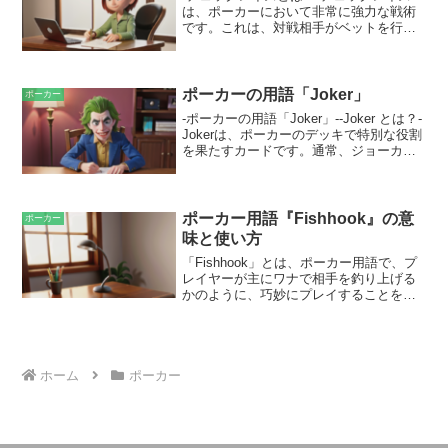
は、ポーカーにおいて非常に強力な戦術
ベットを置くためのポットエリアがあり
です。これは、対戦相手がベットを行っ
ます。テーブルには、チップを置くため
た際に、まずコールせずにチェックし、
のラックが取り付けられている場合もあ
その後で相手のベットよりも高い金額を
ります。
ベットすることを指します。この動き
は、複数の目的を果たします。まず、対
ポーカーの用語「Joker」
ポーカー
戦相手のブラフを誘発したり、その価値
-ポーカーの用語「Joker」--Joker とは？-
の低いハンドを降りさせたりすることが
Jokerは、ポーカーのデッキで特別な役割
できます。また、自分のハンドの強さを
を果たすカードです。通常、ジョーカー
示し、ポットをより大きくしたり、対戦
は2枚のデッキに1枚ずつ含まれます。ジ
相手がさらなるベットを躊躇するように
ョーカーはワイルドカードとして機能
したりすることもできます。
し、デッキの他のどのカードとしても使
うことができます。ただし、ストレート
ポーカー用語『Fishhook』の意
ポーカー
やフラッシュなどの組み合わせを作る場
味と使い方
合には、ジョーカーは使用できません。
「Fishhook」とは、ポーカー用語で、プ
ポーカーのルールによっては、ジョーカ
レイヤーが主にワナで相手を釣り上げる
ーが特定の組み合わせを強化するために
かのように、巧妙にプレイすることを意
使用されることもあります。たとえば、
味します。このテクニックは、初心者や
「ワイルドロイヤル」と呼ばれる特殊な
経験の浅いプレイヤーにプレッシャーを
役では、ジョーカーがエースと組み合わ
与え、ミスを誘発させるために使用され
せてロイヤルストレートフラッシュが作
ます。「Fishhook」を仕掛けるプレーヤ
れます。
ーは、通常、より経験豊富で、淡々と正
ホーム
ポーカー
確なベットとレイズを行います。罠に嵌
められたプレイヤーは、不必要なリスク
を負ったり、適切でないコールをしたり
する可能性があります。