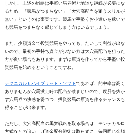
しかし、上述の戦略は手堅い馬券術と地道な継続が必要にな
るため、「競馬がつまらない」「大穴高配当を狙うスリルが
無い」というのは事実です。競馬で手堅くお小遣いを稼いで
も競馬をつまらなく感じてしまう方はいるでしょう。
また、少額資金で投資競馬をやっても、たいして利益が出な
いので、最初の手持ち資金が少ない方は大穴高配当を狙った
方が良い場合もあります。まずは原資を作ってから手堅い投
資競馬を始めるということですね。
テクニカル６ハイブリッド・ソフト
であれば、的中率は高く
ありませんが穴馬激走時の配当が凄まじいので、度肝を抜か
す穴馬券の快感を得つつ、投資競馬の原資を作るチャンスも
得ることが出来ます。
ただし、大穴高配当の馬券戦略を取る場合は、モンテカルロ
方式などの追い上げ資金配分戦術は取らずに、毎回同じ金額