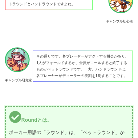
トラウンドとハンドラウンドですよね。
ギャンブル初心者
その通りです。各プレーヤーがアクトする機会があり、
1人がフォールドするか、全員がコールすると終了する
ものがベットラウンドです。一方、ハンドラウンドは、
各プレーヤーがディーラーの役割を1周することです。
ギャンブル研究家
Roundとは。
ポーカー用語の「ラウンド」は、「ベットラウンド」か