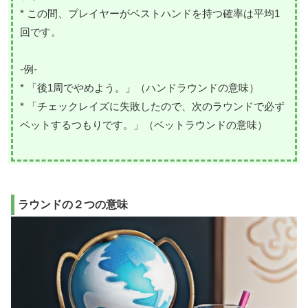
* この間、プレイヤーがベストハンドを持つ確率は平均1
回です。
-例-
* 「後1周でやめよう。」（ハンドラウンドの意味）
* 「チェックレイズに失敗したので、次のラウンドで必ず
ベットするつもりです。」（ベットラウンドの意味）
ラウンドの２つの意味