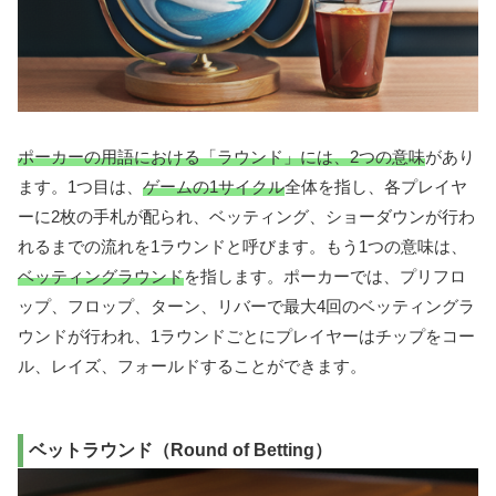
ポーカーの用語における「ラウンド」には、2つの意味
があり
ます。1つ目は、
ゲームの1サイクル
全体を指し、各プレイヤ
ーに2枚の手札が配られ、ベッティング、ショーダウンが行わ
れるまでの流れを1ラウンドと呼びます。もう1つの意味は、
ベッティングラウンド
を指します。ポーカーでは、プリフロ
ップ、フロップ、ターン、リバーで最大4回のベッティングラ
ウンドが行われ、1ラウンドごとにプレイヤーはチップをコー
ル、レイズ、フォールドすることができます。
ベットラウンド（Round of Betting）