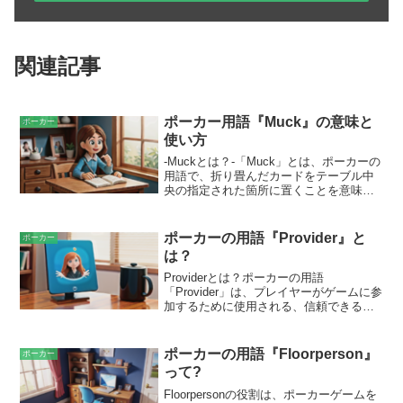
関連記事
ポーカー用語『Muck』の意味と
ポーカー
使い方
-Muckとは？-「Muck」とは、ポーカーの
用語で、折り畳んだカードをテーブル中
央の指定された箇所に置くことを意味し
ます。 プレイヤーがハンドを降りたこと
を示すもので、他のプレイヤーには見ら
れることはありません。この行為は、自
ポーカーの用語『Provider』と
ポーカー
分のハンドを他のプレイヤーに見せたく
は？
ないときに行われます。また、ポットの
勝ちを諦めることにもなります。つま
Providerとは？ポーカーの用語
り、「Muck」することは、ハンドを放棄
「Provider」は、プレイヤーがゲームに参
することを意味します。
加するために使用される、信頼できる資
金源の提供者を指します。これには、オ
ンラインポーカーサイト、ランドカジ
ノ、またはポーカーの信用システムが含
ポーカーの用語『Floorperson』
ポーカー
まれます。Providerは、プレイヤーの資金
って?
が安全かつ確実に保管され、ゲームが公
正かつ正当に行われることを保証しま
Floorpersonの役割は、ポーカーゲームを