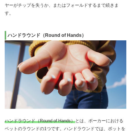
ヤーがチップを失うか、またはフォールドするまで続きま
す。
ハンドラウンド（Round of Hands）
ハンドラウンド（Round of Hands）
とは、ポーカーにおける
ベットのラウンドの1つです。ハンドラウンドでは、ポットを