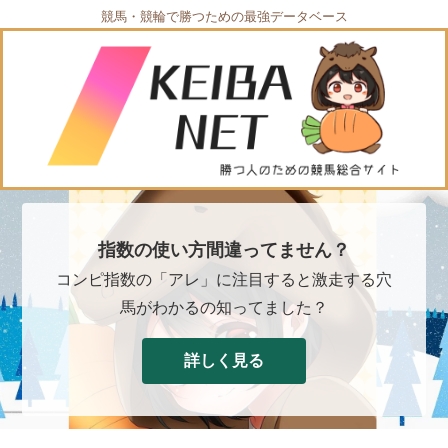
競馬・競輪で勝つための最強データベース
指数の使い方間違ってません？
コンピ指数の「アレ」に注目すると激走する穴
馬がわかるの知ってました？
詳しく見る