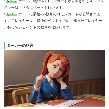
*
ターン
ボードに4枚目のコモンカードが公開されます。プレ
イヤーは、さらにベットを行います。
*
リバー
ボードに最後の5枚目のコモンカードが公開されま
す。プレイヤーは、最後のベットを行い、残ったプレイヤー
が持っているハンドの強さを比較します。
ポーカーの格言