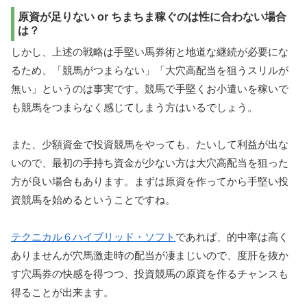
原資が足りない or ちまちま稼ぐのは性に合わない場合
は？
しかし、上述の戦略は手堅い馬券術と地道な継続が必要にな
るため、「競馬がつまらない」「大穴高配当を狙うスリルが
無い」というのは事実です。競馬で手堅くお小遣いを稼いで
も競馬をつまらなく感じてしまう方はいるでしょう。
また、少額資金で投資競馬をやっても、たいして利益が出な
いので、最初の手持ち資金が少ない方は大穴高配当を狙った
方が良い場合もあります。まずは原資を作ってから手堅い投
資競馬を始めるということですね。
テクニカル６ハイブリッド・ソフト
であれば、的中率は高く
ありませんが穴馬激走時の配当が凄まじいので、度肝を抜か
す穴馬券の快感を得つつ、投資競馬の原資を作るチャンスも
得ることが出来ます。