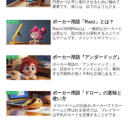
す。Providerは、ポーカーコミュニティの
円滑かつ公平に進行させるために極めて
不可欠な部分であり、プレイヤーが安全
重要です。彼らは、以下のようなさまざ
かつ安心してプレイできるようにしま
まな責任を担っています。* プレイヤーの
す。
紛争の仲裁* ゲームのルールを説明し、準
拠を確保する* チップの処理と記録* セキ
ポーカー用語「Razz」とは？
ポーカー
ュリティの監視と、プレイヤーの安全の
Razzの特徴Razzは、一般的なポーカーと
確保* ゲームの進行状況の監視と、公平性
は異なり、役の強さが逆転するユニーク
と完全性の維持
なゲームです。ストレートやフラッシュ
などの強い役は弱く、ハイカードが最強
の役となります。一番強い役はエースか
ら5までのストレートで、これが他のゲー
ム形式でのロイヤルストレートフラッシ
ポーカー用語『アンダードッグ』
ポーカー
ュに相当します。さらに、Razzではプレ
ポーカー用語の「アンダードッグ」と
イヤーはアンティを支払う必要がありま
は、試合やトーナメントにおいて、勝利
す。これは、ブラインドとは別にゲーム
する可能性が低く不利な立場にあるプレ
に参加するための強制賭け金です。アン
イヤーのことを指します。この用語は、
ティは、プレイヤーに必ず何らかの賭け
闘犬で小さな弱い犬を意味する「アンダ
金が入っていることを確保し、ゲームを
ードッグ」に由来しています。ポーカー
アクティブに保つために使用されます。
では、アンダードッグは一般的にチップ
ポーカー用語「ドロー」の意味と
ポーカー
の少ないプレイヤー、経験の浅いプレイ
使い方
ヤー、または相手よりも弱いハンドを持
-ドローゲームの仕組み-ポーカーでドロー
っているプレイヤーです。
ゲームと呼ばれる形式では、プレイヤー
は手札のカードを交換することができま
す。交換の回数は、ゲームのルールによ
って決まっています。ドローゲームの最
初の段階では、各プレイヤーに5枚の手札