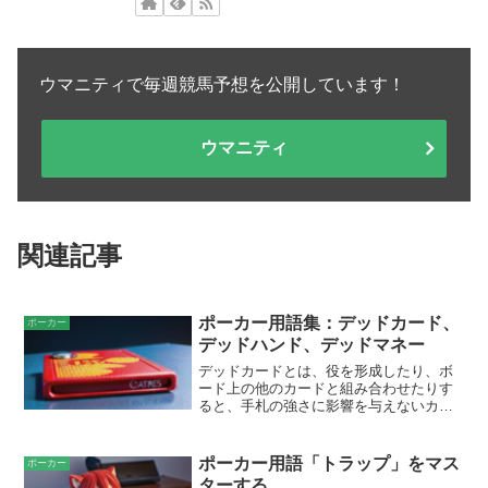
ウマニティで毎週競馬予想を公開しています！
ウマニティ
関連記事
ポーカー用語集：デッドカード、
ポーカー
デッドハンド、デッドマネー
デッドカードとは、役を形成したり、ボ
ード上の他のカードと組み合わせたりす
ると、手札の強さに影響を与えないカー
ドのことです。つまり、それらは「死ん
でいて」、プレーヤーの手札に何の効果
も与えません。デッドカードは、すでに
ポーカー用語「トラップ」をマス
ポーカー
役を形成しているカード、または相手が
ターする