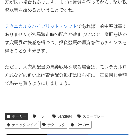
方が良い場合もあります。まずは原資を作ってから手堅い投
資競馬を始めるということですね。
テクニカル６ハイブリッド・ソフト
であれば、的中率は高く
ありませんが穴馬激走時の配当が凄まじいので、度肝を抜か
す穴馬券の快感を得つつ、投資競馬の原資を作るチャンスも
得ることが出来ます。
ただし、大穴高配当の馬券戦略を取る場合は、モンテカルロ
方式などの追い上げ資金配分戦術は取らずに、毎回同じ金額
で馬券を買うようにしましょう。
ポーカー
「S」
Sandbag
スロープレー
チェックレイズ
テクニック
ポーカー