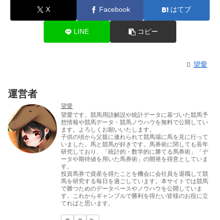
X
Facebook
はてブ
LINE
コピー
望愛
運営者
望愛
望愛です。競馬用語解説や統計データに基づいた競馬予
想情報や競馬データ・競馬ノウハウを無料で公開してい
ます。よろしくお願いいたします。
子供の頃から父親に連れられて競馬場に馬を見に行って
いました。馬と競馬が好きです。馬券術に関しても長年
研究しており、「統計的・数学的に勝てる馬券術」「デ
ータや期待値を用いた馬券術」の開発を得意としていま
す。
投資馬券で資産を得たことを機会に会社員を退職して競
馬を研究する毎日を過ごしています。本サイトでは競馬
で勝つためのデータベースやノウハウを公開していま
す。これからギャンブルで勝利を得たい皆様のお役に立
てればと思います。