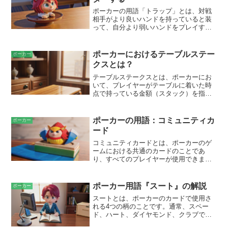
役を完成させるのを妨げる可能性のない
カードです。たとえば、フラッシュの役
ポーカーの用語「トラップ」とは、対戦
を持っている場合は、他のスートのカー
相手がより良いハンドを持っていると装
ドがデッドカードになります。同様に、
って、自分より弱いハンドをプレイする
ストレートの役がある場合は、ストレー
ことを指します。この戦略は、相手のブ
トを完成できないカードもデッドカード
ラフを引き出すか、ポットを膨らませる
です。
ことが目的です。トラップは、通常、相
ポーカーにおけるテーブルステー
ポーカー
手がアグレッシブで率直なプレイスタイ
クスとは？
ルをしている場合に効果的です。また、
対戦相手が特定のハンドタイプをプレイ
テーブルステークスとは、ポーカーにお
しやすい傾向がある場合にも有効です。
いて、プレイヤーがテーブルに着いた時
点で持っている金額（スタック）を指し
ます。テーブルステークス制のゲームで
は、プレイヤーはテーブルに着いた後に
追加で資金を追加したり、テーブルから
ポーカーの用語：コミュニティカ
ポーカー
取り出したりすることはできません。つ
ード
まり、プレイヤーはテーブルに着いた時
点で持っている金額の範囲内でプレーす
コミュニティカードとは、ポーカーのゲ
ることになります。テーブルステークス
ームにおける共通のカードのことであ
は、各プレイヤーの経済状況に応じてゲ
り、すべてのプレイヤーが使用できま
ームのレートを調節するのに役立ち、ま
す。これは、手札の5枚のカードに加え
た、プレイヤーが自身の資金管理の責任
て、テーブルの中央に置かれます。コミ
を取ることを促します。
ュニティカードは、プレイヤーがより強
ポーカー用語『スート』の解説
ポーカー
いハンドを形成できるようにし、ゲーム
スートとは、ポーカーのカードで使用さ
に大きな影響を与えます。コミュニティ
れる4つの柄のことです。通常、スペー
カードは通常、フロップ（3枚）、ターン
ド、ハート、ダイヤモンド、クラブで表
（1枚）、リバー（1枚）の3段階で公開さ
されます。各柄は、カードが所属する組
れます。プレイヤーは、これらのカード