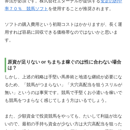
券法が必須です。株式会社エターナルが提供する
安定の的中
率７０％ 競馬ソフト
を使用することが推奨されます。
ソフトの購入費用という初期コストはかかりますが、長く運
用すれば容易に回収できる価格帯なのではないかと思いま
す。
原資が足りない or ちまちま稼ぐのは性に合わない場合
は？
しかし、上述の戦略は手堅い馬券術と地道な継続が必要にな
るため、「競馬がつまらない」「大穴高配当を狙うスリルが
無い」というのは事実です。競馬で手堅くお小遣いを稼いで
も競馬をつまらなく感じてしまう方はいるでしょう。
また、少額資金で投資競馬をやっても、たいして利益が出な
いので、最初の手持ち資金が少ない方は大穴高配当を狙った