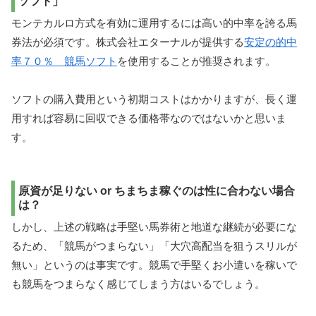
ソフト」
モンテカルロ方式を有効に運用するには高い的中率を誇る馬
券法が必須です。株式会社エターナルが提供する
安定の的中
率７０％ 競馬ソフト
を使用することが推奨されます。
ソフトの購入費用という初期コストはかかりますが、長く運
用すれば容易に回収できる価格帯なのではないかと思いま
す。
原資が足りない or ちまちま稼ぐのは性に合わない場合
は？
しかし、上述の戦略は手堅い馬券術と地道な継続が必要にな
るため、「競馬がつまらない」「大穴高配当を狙うスリルが
無い」というのは事実です。競馬で手堅くお小遣いを稼いで
も競馬をつまらなく感じてしまう方はいるでしょう。