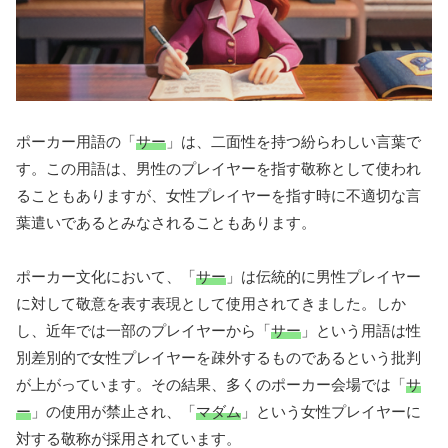
ポーカー用語の「
サー
」は、二面性を持つ紛らわしい言葉で
す。この用語は、男性のプレイヤーを指す敬称として使われ
ることもありますが、女性プレイヤーを指す時に不適切な言
葉遣いであるとみなされることもあります。
ポーカー文化において、「
サー
」は伝統的に男性プレイヤー
に対して敬意を表す表現として使用されてきました。しか
し、近年では一部のプレイヤーから「
サー
」という用語は性
別差別的で女性プレイヤーを疎外するものであるという批判
が上がっています。その結果、多くのポーカー会場では「
サ
ー
」の使用が禁止され、「
マダム
」という女性プレイヤーに
対する敬称が採用されています。