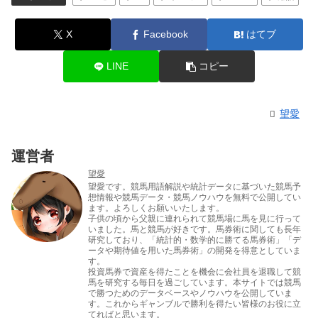
X
Facebook
はてブ
LINE
コピー
望愛
運営者
望愛
望愛です。競馬用語解説や統計データに基づいた競馬予
想情報や競馬データ・競馬ノウハウを無料で公開してい
ます。よろしくお願いいたします。
子供の頃から父親に連れられて競馬場に馬を見に行って
いました。馬と競馬が好きです。馬券術に関しても長年
研究しており、「統計的・数学的に勝てる馬券術」「デ
ータや期待値を用いた馬券術」の開発を得意としていま
す。
投資馬券で資産を得たことを機会に会社員を退職して競
馬を研究する毎日を過ごしています。本サイトでは競馬
で勝つためのデータベースやノウハウを公開していま
す。これからギャンブルで勝利を得たい皆様のお役に立
てればと思います。