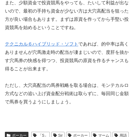
また、少額資金で投資競馬をやっても、たいして利益が出な
いので、最初の手持ち資金が少ない方は大穴高配当を狙った
方が良い場合もあります。まずは原資を作ってから手堅い投
資競馬を始めるということですね。
テクニカル６ハイブリッド・ソフト
であれば、的中率は高く
ありませんが穴馬激走時の配当が凄まじいので、度肝を抜か
す穴馬券の快感を得つつ、投資競馬の原資を作るチャンスも
得ることが出来ます。
ただし、大穴高配当の馬券戦略を取る場合は、モンテカルロ
方式などの追い上げ資金配分戦術は取らずに、毎回同じ金額
で馬券を買うようにしましょう。
ポーカー
「S」
Sir
ポーカー
マーム
用語