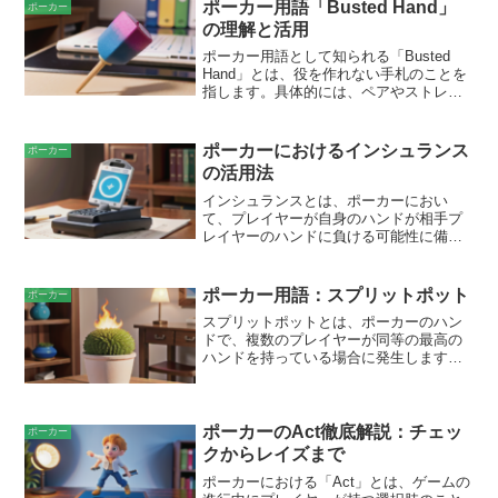
後、公開された手札の強さに応じて、各
ポーカー用語「Busted Hand」
ポーカー
プレイヤーはコール、レイズ、フォール
の理解と活用
ドすることができます。このルールによ
り、ブラフが難しくなり、ポットのサイ
ポーカー用語として知られる「Busted
ズが大きくなる傾向があります。
Hand」とは、役を作れない手札のことを
指します。具体的には、ペアやストレー
トなどの役を形成することができない手
札です。この場合、プレイヤーは通常、
フォールドすることを選択し、現在のハ
ポーカーにおけるインシュランス
ポーカー
ンドでのプレイをやめます。バストした
の活用法
ハンドは、初心者のプレイヤーにとって
は特に扱いが難しい場合があります。彼
インシュランスとは、ポーカーにおい
らは優れた手札が来るのを辛抱強く待つ
て、プレイヤーが自身のハンドが相手プ
のではなく、バストした可能性があるに
レイヤーのハンドに負ける可能性に備え
もかかわらずハンドに留まりすぎる傾向
て、追加のベットを行うオプションで
があります。しかし、経験豊富なプレイ
す。インシュランスは、特定のハンド
ヤーは、バストしたハンドを早期に認識
（フルハウスやクアッド）を持っている
ポーカー用語：スプリットポット
ポーカー
し、損失を最小限に抑えることを理解し
プレイヤーに対してのみ利用できます。
スプリットポットとは、ポーカーのハン
ています。
インシュランスのベット額は、メインポ
ドで、複数のプレイヤーが同等の最高の
ットの半分です。インシュランスに賭け
ハンドを持っている場合に発生します。
るプレイヤーは、インシュランスのポッ
この場合、ポットは等しく分割され、各
トを勝つか引き分けで得られるか、負け
プレイヤーが同じ金額の賞金を受け取る
たら失うことになります。
ことになります。スプリットポットは、
ストレートやフラッシュなどの強いハン
ポーカーのAct徹底解説：チェッ
ポーカー
ドで発生することが多く、プレイヤーが
クからレイズまで
引き分けのハンドを持っている場合にも
ポーカーにおける「Act」とは、ゲームの
発生します。