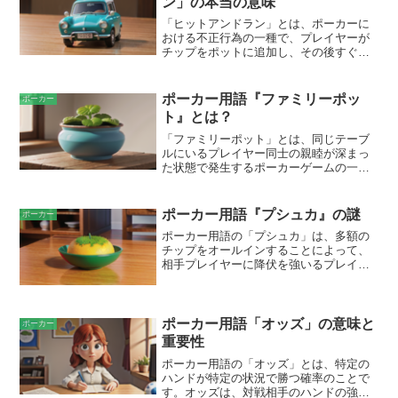
ン」の本当の意味
コミュニティカードが順次公開されます
が、ドアカードはその最初の1枚です。
「ヒットアンドラン」とは、ポーカーに
おける不正行為の一種で、プレイヤーが
チップをポットに追加し、その後すぐに
辞退することを指します。これは、プレ
イヤーがリスクを冒すことなく、ポット
を膨らませる不正な方法です。このよう
ポーカー用語『ファミリーポッ
ポーカー
な行為は、他のプレイヤーにとって不公
ト』とは？
平であり、ゲームの健全性に損害を与え
ます。
「ファミリーポット」とは、同じテーブ
ルにいるプレイヤー同士の親睦が深まっ
た状態で発生するポーカーゲームの一種
です。通常、ポーカーではプレイヤー間
で激しい競争が繰り広げられますが、フ
ァミリーポットでは、プレイヤー間の友
ポーカー用語『プシュカ』の謎
ポーカー
好感が勝り、よりリラックスした雰囲気
ポーカー用語の「プシュカ」は、多額の
の中でプレイされます。この状態では、
チップをオールインすることによって、
プレイヤーは戦略よりもコミュニケーシ
相手プレイヤーに降伏を強いるプレイの
ョンや親睦を優先し、ポーカーの楽しみ
ことを指します。通常、このプレイはブ
や社交性を重視します。
ラフに基づいており、プレイヤーは弱い
ハンドを持っていても、自信を持って大
きな賭けを行います。プシュカの目的
ポーカー用語「オッズ」の意味と
ポーカー
は、相手プレイヤーが棄権してポットを
重要性
奪うことです。プシュカは非常にハイリ
ポーカー用語の「オッズ」とは、特定の
スクであり、成功する確率は相手のハン
ハンドが特定の状況で勝つ確率のことで
ドの強さやプレイヤーのスキルなど、さ
す。オッズは、対戦相手のハンドの強さ
まざまな要因に依存します。また、使用