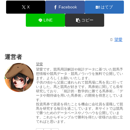
X
Facebook
はてブ
LINE
コピー
望愛
運営者
望愛
望愛です。競馬用語解説や統計データに基づいた競馬予
想情報や競馬データ・競馬ノウハウを無料で公開してい
ます。よろしくお願いいたします。
子供の頃から父親に連れられて競馬場に馬を見に行って
いました。馬と競馬が好きです。馬券術に関しても長年
研究しており、「統計的・数学的に勝てる馬券術」「デ
ータや期待値を用いた馬券術」の開発を得意としていま
す。
投資馬券で資産を得たことを機会に会社員を退職して競
馬を研究する毎日を過ごしています。本サイトでは競馬
で勝つためのデータベースやノウハウを公開していま
す。これからギャンブルで勝利を得たい皆様のお役に立
てればと思います。