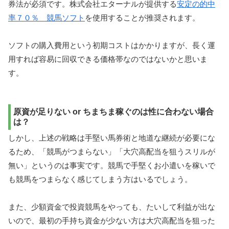
券法が必須です。株式会社エターナルが提供する
安定の的中
率７０％ 競馬ソフト
を使用することが推奨されます。
ソフトの購入費用という初期コストはかかりますが、長く運
用すれば容易に回収できる価格帯なのではないかと思いま
す。
原資が足りない or ちまちま稼ぐのは性に合わない場合
は？
しかし、上述の戦略は手堅い馬券術と地道な継続が必要にな
るため、「競馬がつまらない」「大穴高配当を狙うスリルが
無い」というのは事実です。競馬で手堅くお小遣いを稼いで
も競馬をつまらなく感じてしまう方はいるでしょう。
また、少額資金で投資競馬をやっても、たいして利益が出な
いので、最初の手持ち資金が少ない方は大穴高配当を狙った