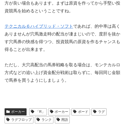
方が良い場合もあります。まずは原資を作ってから手堅い投
資競馬を始めるということですね。
テクニカル６ハイブリッド・ソフト
であれば、的中率は高く
ありませんが穴馬激走時の配当が凄まじいので、度肝を抜か
す穴馬券の快感を得つつ、投資競馬の原資を作るチャンスも
得ることが出来ます。
ただし、大穴高配当の馬券戦略を取る場合は、モンテカルロ
方式などの追い上げ資金配分戦術は取らずに、毎回同じ金額
で馬券を買うようにしましょう。
ポーカー
「R」
ポーカー
ボード
ラグ
ラグフロップ
ランク
用語