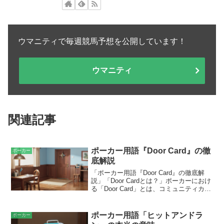
ウマニティで毎週競馬予想を公開しています！
ウマニティ
関連記事
ポーカー用語『Door Card』の徹
ポーカー
底解説
「ポーカー用語『Door Card』の徹底解
説」「Door Cardとは？」ポーカーにおけ
る「Door Card」とは、コミュニティカー
ドとして最初に公開されるカードのこと
です。ドアカードは、プレイヤーが自分
のハンドの強さを評価し、戦略を練る上
ポーカー用語「ヒットアンドラ
ポーカー
で重要な手がかりとなります。合計5枚の