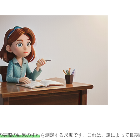
の実際の結果のずれ
を測定する尺度です。これは、運によって長期