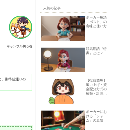
人気の記事
ポーカー用語
「ポスト」の
意味と使い方
ギャンブル初心者
競馬用語『特
券』とは？
ど、期待値通りの
【投資競馬】
追い上げ・資
金配分方式の
種類・計算
式・有用性一
覧
ポーカーにお
ける「ジャ
ム」の真髄