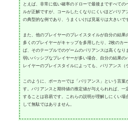
とえば、非常に低い確率のドローで最後まですべての
ルが正解ですが、コールしたくなりにくいほどバリア
の典型的な例であり、うまくいけば見返りは大きいで
また、他のプレイヤーのプレイスタイルが自分の結果
多くのプレイヤーがキャップを多用したり、2枚のカ
ば、そのテーブルでのゲームのバリアンスは高くなり
弱いパッシブなプレイヤーが多い場合、自分の結果の
レイヤーのプレイスタイルによっても、バリアンス（
このように、ポーカーでは「バリアンス」という言葉
す。バリアンスと期待値の推定値が与えられれば、一
することは容易です。これらの説明が理解しにくい場
して無駄ではありません。