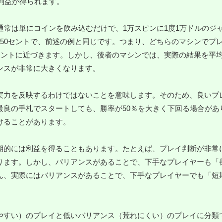
の利益が得られます。
通常は単にコインを飲み込むだけで、1万スピンに1度1万ドルのジ
50セントで、前述の例と同じです。つまり、どちらのマシンでプ
セントに近づきます。しかし、後者のマシンでは、実際の結果を平
ンスが非常に大きくなります。
実力を反映するわけではないことを意味します。そのため、良いプ
最良の手札でスタートしても、勝率が50％を大きく下回る場合があ
けることがあります。
期的には利益を得ることもあります。たとえば、プレイ判断が非常
ります。しかし、バリアンスがあることで、下手なプレイヤーも「
ん、実際にはバリアンスがあることで、下手なプレイヤーでも「短
やすい）のプレイと低いバリアンス（荒れにくい）のプレイに分類