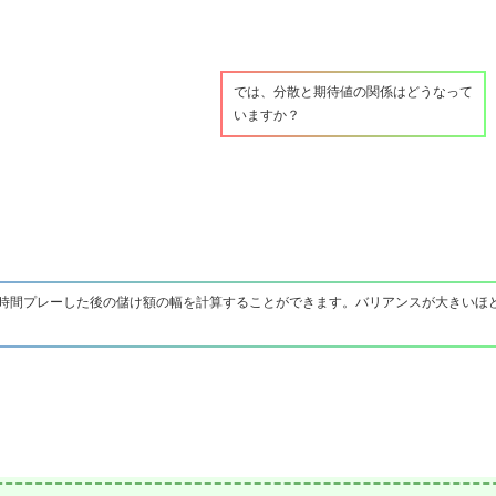
では、分散と期待値の関係はどうなって
いますか？
時間プレーした後の儲け額の幅を計算することができます。バリアンスが大きいほ