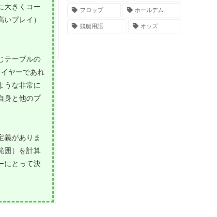
に大きくコー
フロップ
ホールデム
高いプレイ）
競艇用語
オッズ
じテーブルの
レイヤーであれ
ような非常に
自身と他のプ
定義がありま
範囲）を計算
ーにとって決