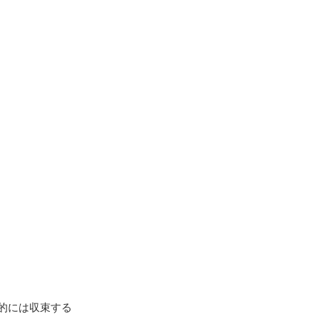
的には収束する