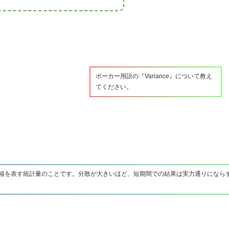
ポーカー用語の『Variance』について教え
てください。
幅を表す統計量のことです。分散が大きいほど、短期間での結果は実力通りになら