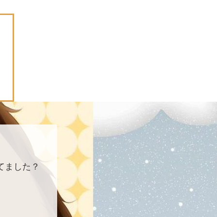
てました？