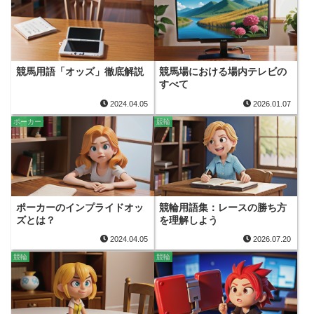
競馬用語「オッズ」徹底解説
競馬場における場内テレビの
すべて
2024.04.05
2026.01.07
ポーカー
競輪
ポーカーのインプライドオッ
競輪用語集：レースの勝ち方
ズとは？
を理解しよう
2024.04.05
2026.07.20
競輪
競輪