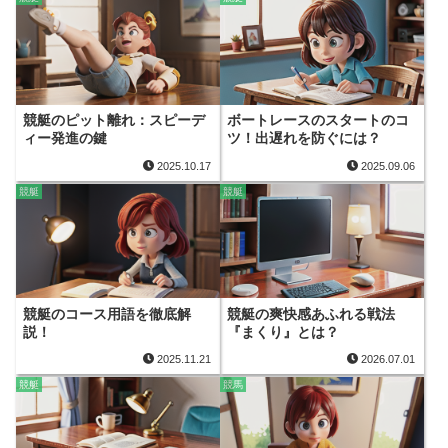
競艇のピット離れ：スピーデ
ボートレースのスタートのコ
ィー発進の鍵
ツ！出遅れを防ぐには？
2025.10.17
2025.09.06
競艇
競艇
競艇のコース用語を徹底解
競艇の爽快感あふれる戦法
説！
『まくり』とは？
2025.11.21
2026.07.01
競艇
競馬