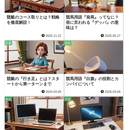
競艇のコース取りとは？戦略
競馬用語『発馬』ってなに？
を徹底解説！
俗に言われる『デッパ』の意
味は？
2025.11.22
2025.06.27
競艇
競馬
競艇の『行き足』とは？スタ
競馬用語『白旗』の役割とカ
ートから第一ターンまで
ンパイについて
2024.04.05
2026.03.04
競艇
競艇