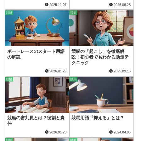
2025.11.07
2026.06.25
競艇
競艇
ボートレースのスタート用語
競艇の「起こし」を徹底解
の解説
説！初心者でもわかる助走テ
クニック
2026.01.29
2025.09.16
競艇
競馬
競艇の審判員とは？役割と責
競馬用語『抑える』とは？
任
2026.01.23
2024.04.05
競艇
競艇