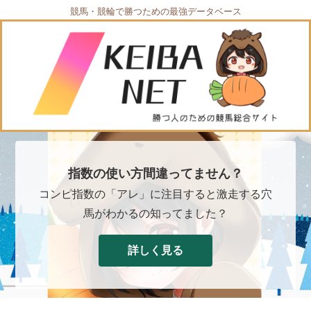
競馬・競輪で勝つための最強データベース
指数の使い方間違ってません？
コンピ指数の「アレ」に注目すると激走する穴
馬がわかるの知ってました？
詳しく見る