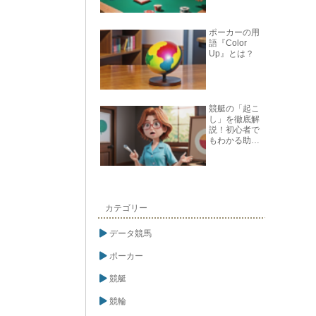
ポーカーの用
語『Color
Up』とは？
競艇の「起こ
し」を徹底解
説！初心者で
もわかる助走
テクニック
カテゴリー
データ競馬
ポーカー
競艇
競輪