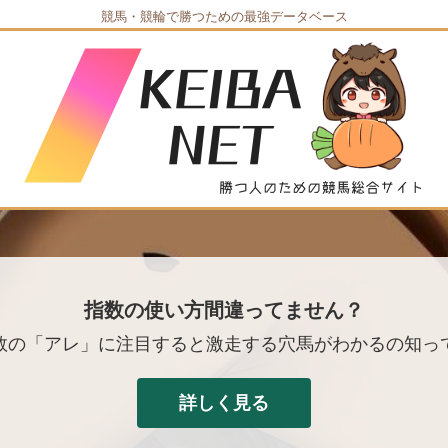
競馬・競輪で勝つための最強データベース
指数の使い方間違ってません？
数の「アレ」に注目すると激走する穴馬がわかるの知っ
詳しく見る