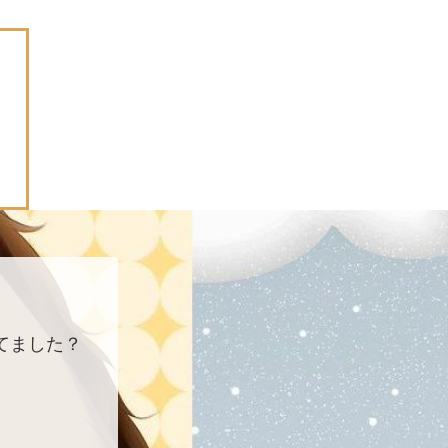
てました？