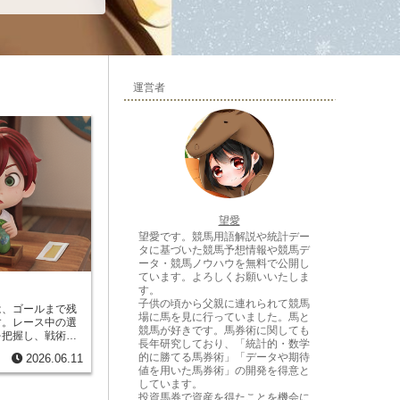
運営者
望愛
望愛です。競馬用語解説や統計デー
タに基づいた競馬予想情報や競馬デ
ータ・競馬ノウハウを無料で公開し
ています。よろしくお願いいたしま
す。
子供の頃から父親に連れられて競馬
は、ゴールまで残
場に馬を見に行っていました。馬と
す。レース中の選
競馬が好きです。馬券術に関しても
を把握し、戦術を
長年研究しており、「統計的・数学
から約200mごと
的に勝てる馬券術」「データや期待
2026.06.11
要な要素となって
値を用いた馬券術」の開発を得意と
しています。
投資馬券で資産を得たことを機会に