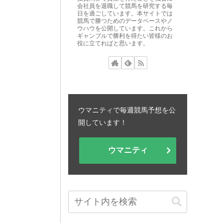
会社員を退職して競馬を研究する毎
日を過ごしています。本サイトでは
競馬で勝つためのデータベースやノ
ウハウを公開しています。これから
ギャンブルで勝利を得たい皆様のお
役に立てればと思います。
ウマニティで毎週競馬予想を公
開しています！
ウマニティ