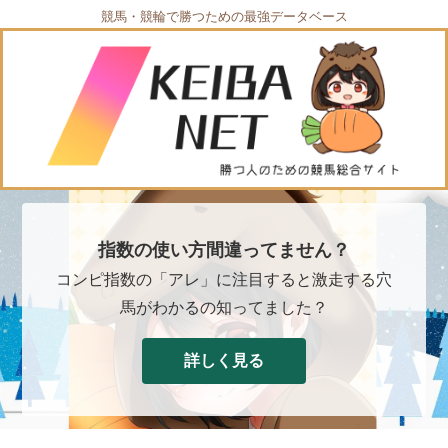
競馬・競輪で勝つための最強データベース
指数の使い方間違ってません？
コンピ指数の「アレ」に注目すると激走する穴
馬がわかるの知ってました？
詳しく見る