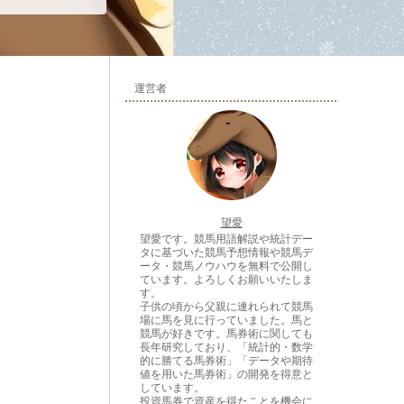
運営者
望愛
望愛です。競馬用語解説や統計デー
タに基づいた競馬予想情報や競馬デ
ータ・競馬ノウハウを無料で公開し
ています。よろしくお願いいたしま
す。
子供の頃から父親に連れられて競馬
場に馬を見に行っていました。馬と
競馬が好きです。馬券術に関しても
長年研究しており、「統計的・数学
的に勝てる馬券術」「データや期待
値を用いた馬券術」の開発を得意と
しています。
投資馬券で資産を得たことを機会に