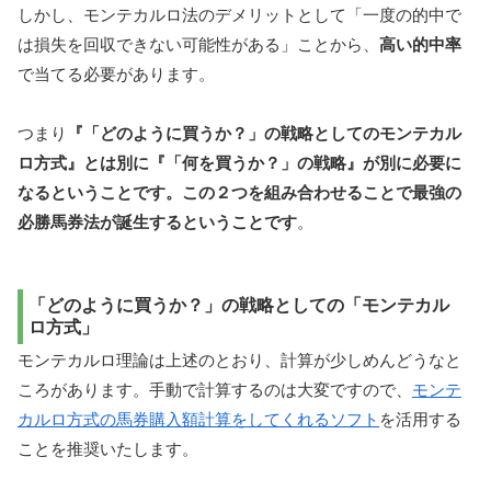
しかし、モンテカルロ法のデメリットとして「一度の的中で
は損失を回収できない可能性がある」ことから、
高い的中率
で当てる必要があります。
つまり
『「どのように買うか？」の戦略としてのモンテカル
ロ方式』とは別に『「何を買うか？」の戦略』が別に必要に
なるということです。この２つを組み合わせることで最強の
必勝馬券法が誕生するということです
。
「どのように買うか？」の戦略としての「モンテカル
ロ方式」
モンテカルロ理論は上述のとおり、計算が少しめんどうなと
ころがあります。手動で計算するのは大変ですので、
モンテ
カルロ方式の馬券購入額計算をしてくれるソフト
を活用する
ことを推奨いたします。