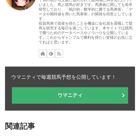
子供の頃から父親に連れられて競馬場に馬を見に行って
いました。馬と競馬が好きです。馬券術に関しても長年
研究しており、「統計的・数学的に勝てる馬券術」「デ
ータや期待値を用いた馬券術」の開発を得意としていま
す。
投資馬券で資産を得たことを機会に会社員を退職して競
馬を研究する毎日を過ごしています。本サイトでは競馬
で勝つためのデータベースやノウハウを公開していま
す。これからギャンブルで勝利を得たい皆様のお役に立
てればと思います。
ウマニティで毎週競馬予想を公開しています！
ウマニティ
関連記事