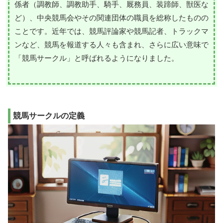
係者（調教師、調教助手、騎手、厩務員、装蹄師、獣医な
ど）、中央競馬会やその関連団体の職員を総称したものの
ことです。近年では、競馬評論家や競馬記者、トラックマ
ンなど、競馬を報道する人々も含まれ、さらに広い意味で
「競馬サークル」と呼ばれるようになりました。
競馬サークルの定義