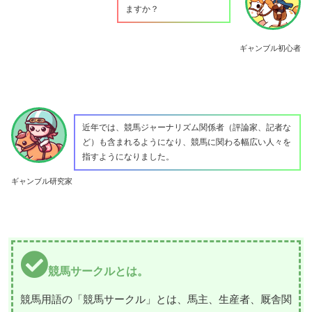
ますか？
ギャンブル初心者
近年では、競馬ジャーナリズム関係者（評論家、記者な
ど）も含まれるようになり、競馬に関わる幅広い人々を
指すようになりました。
ギャンブル研究家
競馬サークルとは。
競馬用語の「競馬サークル」とは、馬主、生産者、厩舎関