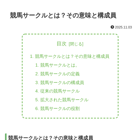
競馬サークルとは？その意味と構成員
2025.11.03
目次
競馬サークルとは？その意味と構成員
競馬サークルとは。
競馬サークルの定義
競馬サークルの構成員
従来の競馬サークル
拡大された競馬サークル
競馬サークルの役割
競馬サークルとは？その意味と構成員