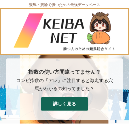
競馬・競輪で勝つための最強データベース
指数の使い方間違ってません？
コンピ指数の「アレ」に注目すると激走する穴
馬がわかるの知ってました？
詳しく見る