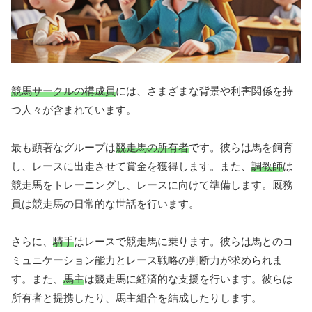
競馬サークルの構成員
には、さまざまな背景や利害関係を持
つ人々が含まれています。
最も顕著なグループは
競走馬の所有者
です。彼らは馬を飼育
し、レースに出走させて賞金を獲得します。また、
調教師
は
競走馬をトレーニングし、レースに向けて準備します。厩務
員は競走馬の日常的な世話を行います。
さらに、
騎手
はレースで競走馬に乗ります。彼らは馬とのコ
ミュニケーション能力とレース戦略の判断力が求められま
す。また、
馬主
は競走馬に経済的な支援を行います。彼らは
所有者と提携したり、馬主組合を結成したりします。