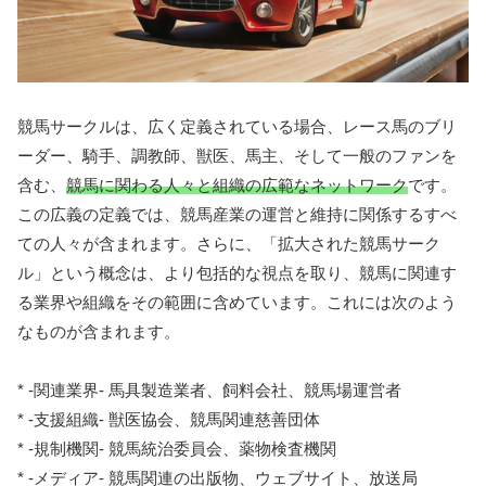
競馬サークルは、広く定義されている場合、レース馬のブリ
ーダー、騎手、調教師、獣医、馬主、そして一般のファンを
含む、
競馬に関わる人々と組織の広範なネットワーク
です。
この広義の定義では、競馬産業の運営と維持に関係するすべ
ての人々が含まれます。さらに、「拡大された競馬サーク
ル」という概念は、より包括的な視点を取り、競馬に関連す
る業界や組織をその範囲に含めています。これには次のよう
なものが含まれます。
* -関連業界- 馬具製造業者、飼料会社、競馬場運営者
* -支援組織- 獣医協会、競馬関連慈善団体
* -規制機関- 競馬統治委員会、薬物検査機関
* -メディア- 競馬関連の出版物、ウェブサイト、放送局