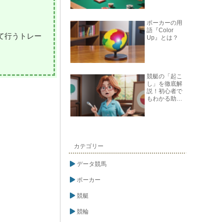
ポーカーの用
語『Color
て行うトレー
Up』とは？
競艇の「起こ
し」を徹底解
説！初心者で
もわかる助走
テクニック
カテゴリー
データ競馬
ポーカー
競艇
競輪