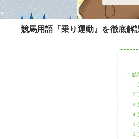
m
e
b
d
a
r
o
i
i
o
t
競馬用語『乗り運動』を徹底解
l
k
競