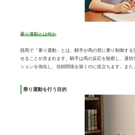
乗り運動とは何か
競馬で「乗り運動」とは、騎手が馬の背に乗り制御する
せることが含まれます。騎手は馬の反応を観察し、適切
ションを強化し、信頼関係を築くのに役立ちます。また
乗り運動を行う目的