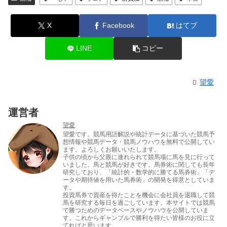
X
Facebook
はてブ
LINE
コピー
望愛
運営者
望愛
望愛です。競馬用語解説や統計データに基づいた競馬予
想情報や競馬データ・競馬ノウハウを無料で公開してい
ます。よろしくお願いいたします。
子供の頃から父親に連れられて競馬場に馬を見に行って
いました。馬と競馬が好きです。馬券術に関しても長年
研究しており、「統計的・数学的に勝てる馬券術」「デ
ータや期待値を用いた馬券術」の開発を得意としていま
す。
投資馬券で資産を得たことを機会に会社員を退職して競
馬を研究する毎日を過ごしています。本サイトでは競馬
で勝つためのデータベースやノウハウを公開していま
す。これからギャンブルで勝利を得たい皆様のお役に立
てればと思います。