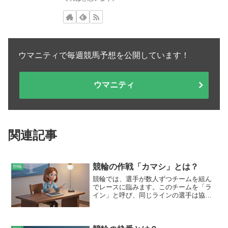
ウマニティで毎週競馬予想を公開しています！
ウマニティ
関連記事
競輪の作戦「カマシ」とは？
競輪
競輪では、選手が数人ずつチームを組ん
でレースに臨みます。このチームを「ラ
イン」と呼び、同じラインの選手は協力
してレースを進めます。ラインの中で
も、先頭を走る選手を「先行選手」と呼
びます。先行選手は、レースのペースを
コントロールし、他のラインをけん制す