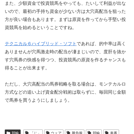
また、少額資金で投資競馬をやっても、たいして利益が出な
いので、最初の手持ち資金が少ない方は大穴高配当を狙った
方が良い場合もあります。まずは原資を作ってから手堅い投
資競馬を始めるということですね。
テクニカル６ハイブリッド・ソフト
であれば、的中率は高く
ありませんが穴馬激走時の配当が凄まじいので、度肝を抜か
す穴馬券の快感を得つつ、投資競馬の原資を作るチャンスも
得ることが出来ます。
ただし、大穴高配当の馬券戦略を取る場合は、モンテカルロ
方式などの追い上げ資金配分戦術は取らずに、毎回同じ金額
で馬券を買うようにしましょう。
競輪
「じ」
ウェア
勝負服
競輪
車番