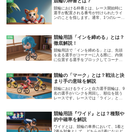
競輪の枠番とは？
競輪
る重要な役割を担っています。先行選手
競輪における枠番とは、レース開始時に
は通常、チームの中で最も力のある選手
選手が配置される番号が付けられたライ
が務め、レースの序盤から先頭に立って
ンのことを指します。通常、1つのレース
集団を引っ張ります。他のラインの選手
には6つの枠が設定され、各枠には1名か
は、先行選手の動きを伺いながら、隙を
ら2名の選手が入ります。それぞれの枠に
見て前に出ようとしています。
は番号が割り当てられており、1枠から6
枠まで順番に並びます。レースでは、選
競輪用語「インを締める」とは？
競輪
手は決められた枠内に位置し、スタート
徹底解説！
の合図とともに一斉に発走します。
競輪用語で「インを締める」とは、先頭
を走る選手がコーナーに入る際に、内側
に位置する選手をブロックしてコーナー
を通過することを指します。インを締め
る理由は、コーナーをインコースで抜け
るメリットを活かすためです。インコー
競輪の「マーク」とは？戦法と決
競輪
スは最も距離が短いルートなので、先頭
まり手の意味を解説
を走る選手がインを締めてコーナーを通
過すると、後ろを追走する選手は外側を
競輪におけるラインと自力選手競輪は、9
通って抜く必要があり、距離が長くなる
名の選手がバンクを周回し、順位を競う
ため不利になります。一方、インを締め
レースです。レースでは「ライン」と呼
る際にはいくつかのルールがあります。
ばれる同組の選手が協力してレースを進
基本的には、先頭選手はコーナーに入る
めます。ラインは、ゴールまでの距離に
直前までインを締めることができます
合わせて3つに分けられます。先頭の選手
競輪用語『ワイド』とは？種類や
競輪
が、コーナーに入り出した後はインを締
が主導権を握る「1番ライン」、その背後
的中確率を解説
めることができません。また、先頭選手
に位置する「2番ライン」、3番目に位置
がインを締める際に、後ろを追走する選
する「3番ライン」です。一方、「自力選
ワイドとは、競輪の車券において、1着と
手と接触したり、妨害したりすると失格
手」とは、一人でレースを進める選手の
2着を対象として、どちらが1着になりど