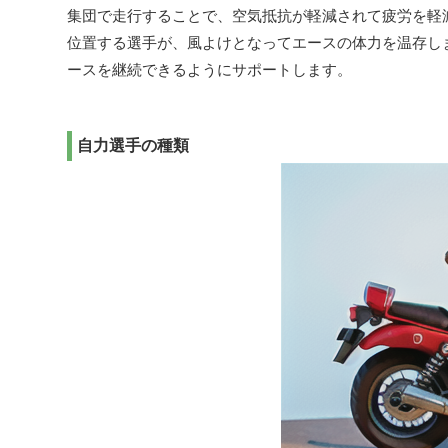
集団で走行することで、空気抵抗が軽減されて疲労を軽
位置する選手が、風よけとなってエースの体力を温存し
ースを継続できるようにサポートします。
自力選手の種類