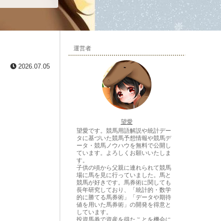
運営者
2026.07.05
望愛
望愛です。競馬用語解説や統計デー
タに基づいた競馬予想情報や競馬デ
ータ・競馬ノウハウを無料で公開し
ています。よろしくお願いいたしま
す。
子供の頃から父親に連れられて競馬
場に馬を見に行っていました。馬と
競馬が好きです。馬券術に関しても
長年研究しており、「統計的・数学
的に勝てる馬券術」「データや期待
値を用いた馬券術」の開発を得意と
しています。
投資馬券で資産を得たことを機会に