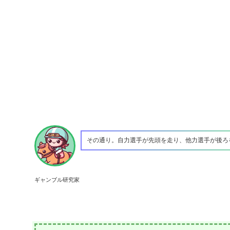
その通り。自力選手が先頭を走り、他力選手が後ろ
ギャンブル研究家