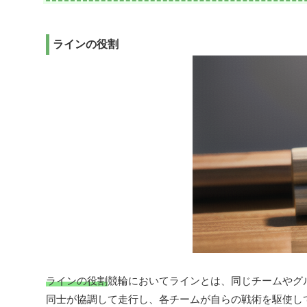
ラインの役割
ラインの役割
競輪においてラインとは、同じチームやグ
同士が協調して走行し、各チームが自らの戦術を駆使し