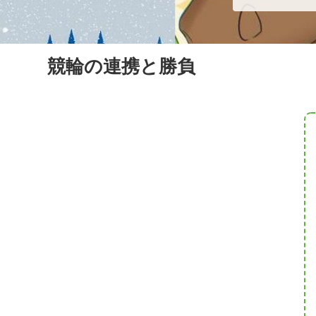
m
e
b
d
a
r
o
i
i
o
t
競輪の連携と勝負
l
k