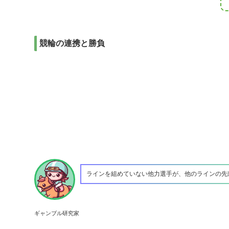
競輪の連携と勝負
ラインを組めていない他力選手が、他のラインの先
ギャンブル研究家