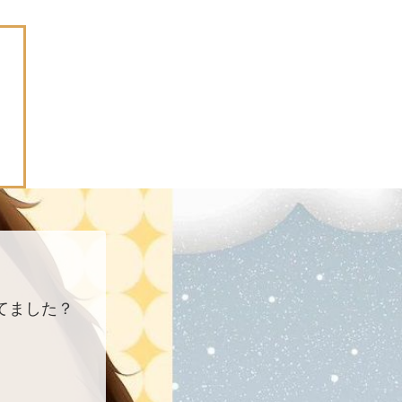
てました？