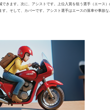
減できます。次に、アシストです。上位入賞を狙う選手（エース）
ます。そして、カバーです。アシスト選手はエースの落車や事故な