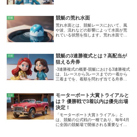
の状態で競技に参加できるかどうかを確
認するためのものです。プロペラやモー
ターの出力、艇体のサイズや重量など
が、ルールに基づいて厳正にチェックさ
競艇の荒れ水面
競艇
れます。この前検に合格しなければ、選
荒れ水面とは、競艇レースにおいて、風
手はレースに出走することができませ
や波、流れなどの影響によって水面が荒
ん。
れている状態を指します。荒れ水面で
は、ボートの航行が難しくなり、予想外
の展開が起きやすくなります。荒れ水面
は、風速や波高、流れの強さなどによっ
て、4段階に分類されます。最も荒れてい
競艇の3連勝複式とは？高配当が
競艇
る「特A」から、比較的穏やかな「A」ま
狙える舟券
でです。各段階によって、レースの開催
-3連勝複式の概要-競艇における3連勝複式
可否や選手の成績に影響が出ます。荒れ
は、1レースから3レースまでの一着から
水面を制した選手は、優れた技術と判断
三着までを、着順を問わず当てる舟券で
力を持ち合わせていると評価されます。
す。例えば、1レースで1号艇、2レースで
3号艇、3レースで2号艇の三艇がそれぞれ
一着となった場合、1-3-2の組み合わせを
モーターボート大賞トライアルと
競艇
購入していれば3連勝複式が的中となりま
は？ 優勝戦で3着以内は優先出場
す。3連勝複式は高配当が狙える舟券とし
決定！
て知られており、例えば2023年1月16日
に開催されたボートレース下関の第28回
「モーターボート大賞トライアル」と
G1開設記念 若松ボート開設72周年記念競
は、競艇の公式戦の一種であり、毎年4月
走では、3連勝複式の払戻金が2,168,200
に全国の競艇場で開催される重要なイベ
円にも上りました。
ントです。このトライアルレースは、そ
の年の7月に開催される競艇の最高峰のレ