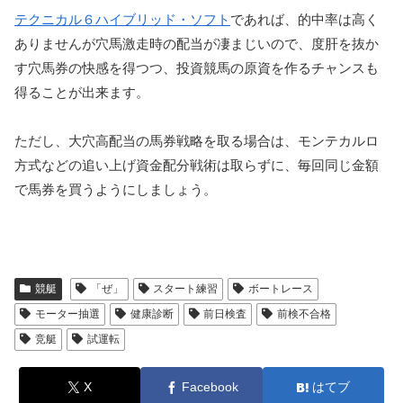
テクニカル６ハイブリッド・ソフト
であれば、的中率は高く
ありませんが穴馬激走時の配当が凄まじいので、度肝を抜か
す穴馬券の快感を得つつ、投資競馬の原資を作るチャンスも
得ることが出来ます。
ただし、大穴高配当の馬券戦略を取る場合は、モンテカルロ
方式などの追い上げ資金配分戦術は取らずに、毎回同じ金額
で馬券を買うようにしましょう。
競艇
「ぜ」
スタート練習
ボートレース
モーター抽選
健康診断
前日検査
前検不合格
竞艇
試運転
X
Facebook
はてブ