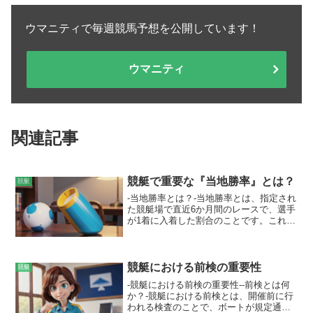
ウマニティで毎週競馬予想を公開しています！
ウマニティ
関連記事
競艇で重要な『当地勝率』とは？
競艇
-当地勝率とは？-当地勝率とは、指定され
た競艇場で直近6か月間のレースで、選手
が1着に入着した割合のことです。これ
は、選手のその競艇場における相性を表
しており、高いほどその競艇場で好成績
を残していることを意味します。競艇場
の水質やコースの特徴など、各競艇場ご
競艇における前検の重要性
競艇
とに異なる条件に適応した選手のレース
-競艇における前検の重要性--前検とは何
スキルを反映しています。
か？-競艇における前検とは、開催前に行
われる検査のことで、ボートが規定通り