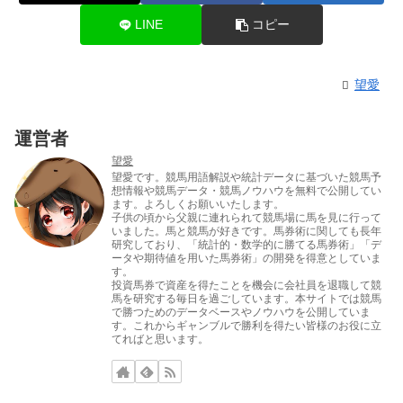
LINE
コピー
望愛
運営者
望愛
望愛です。競馬用語解説や統計データに基づいた競馬予
想情報や競馬データ・競馬ノウハウを無料で公開してい
ます。よろしくお願いいたします。
子供の頃から父親に連れられて競馬場に馬を見に行って
いました。馬と競馬が好きです。馬券術に関しても長年
研究しており、「統計的・数学的に勝てる馬券術」「デ
ータや期待値を用いた馬券術」の開発を得意としていま
す。
投資馬券で資産を得たことを機会に会社員を退職して競
馬を研究する毎日を過ごしています。本サイトでは競馬
で勝つためのデータベースやノウハウを公開していま
す。これからギャンブルで勝利を得たい皆様のお役に立
てればと思います。