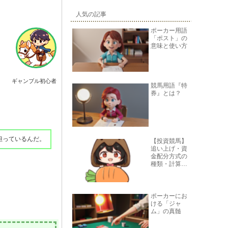
人気の記事
ポーカー用語
「ポスト」の
意味と使い方
ギャンブル初心者
競馬用語『特
券』とは？
担っているんだ。
【投資競馬】
追い上げ・資
金配分方式の
種類・計算
式・有用性一
覧
ポーカーにお
ける「ジャ
ム」の真髄