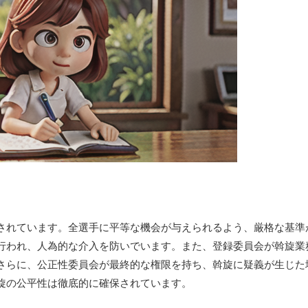
されています。全選手に平等な機会が与えられるよう、厳格な基準
行われ、人為的な介入を防いでいます。また、登録委員会が斡旋業
さらに、公正性委員会が最終的な権限を持ち、斡旋に疑義が生じた
旋の公平性は徹底的に確保されています。