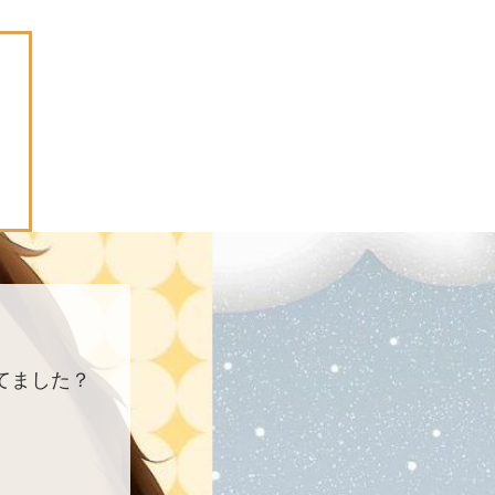
てました？