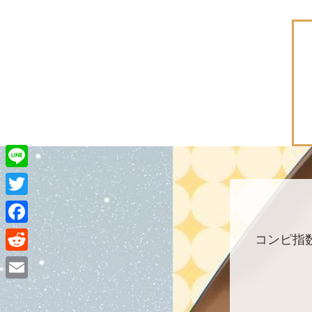
L
i
T
n
w
F
コンピ指
e
i
a
R
t
c
e
E
t
e
d