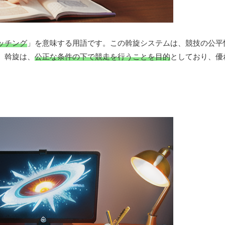
ッチング
」を意味する用語です。この斡旋システムは、競技の公平
。斡旋は、
公正な条件の下で競走を行うことを目的
としており、優