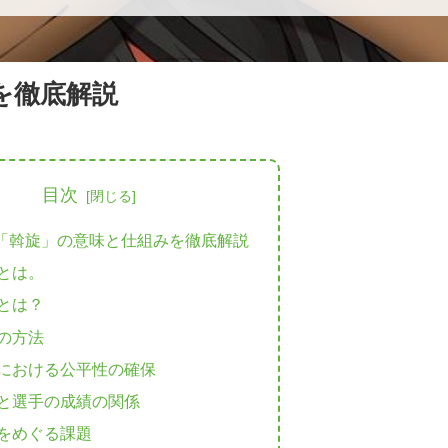
を徹底解説
目次
「斡旋」の意味と仕組みを徹底解説
とは。
とは？
の方法
における公平性の確保
と選手の成績の関係
をめぐる課題