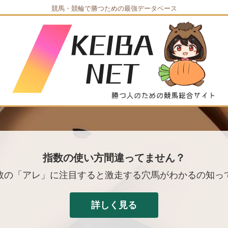
競馬・競輪で勝つための最強データベース
指数の使い方間違ってません？
数の「アレ」に注目すると激走する穴馬がわかるの知っ
詳しく見る