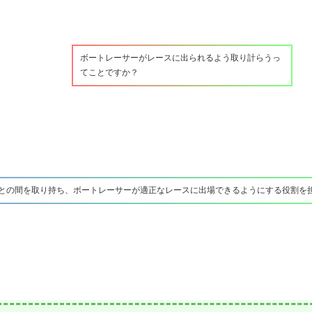
ボートレーサーがレースに出られるよう取り計らうっ
てことですか？
との間を取り持ち、ボートレーサーが適正なレースに出場できるようにする役割を