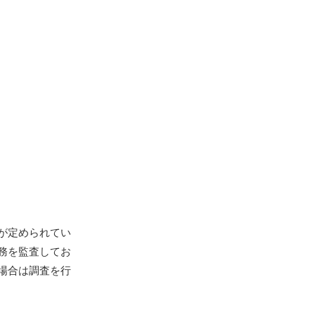
が定められてい
務を監査してお
場合は調査を行