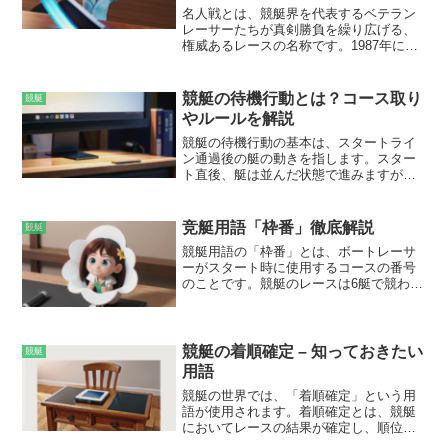
名人戦とは、競艇界を代表するベテラン
レーサーたちが真剣勝負を繰り広げる、
権威あるレースの名称です。1987年に第1
回が開催され、毎年12月に熱戦が繰り広
げられています。出場選手は、その年の
獲得賞金上位者を中心に、過去にG1レー
競艇の待機行動とは？コース取り
競艇
スで優勝した実績のあるレーサーたちが
やルールを解説
選出されます。レースは、予選、準優勝
戦、優勝戦の3日間で行われ、最終日には
競艇の待機行動の基本は、スタートライ
優勝賞金1億円が懸けられます。
ン通過後の艇の動きを指します。スター
ト直後、艇は並んだ状態で進みますが、
この時点ではエンジン全開で自由に動け
ません。進入と呼ばれる「決め打ち」の
コース取りをするまでは、一定の速度で
竞艇用語「枠番」徹底解説
競艇
慎重に待機することが求められます。待
競艇用語の「枠番」とは、ボートレーサ
機行動の主な目的は、艇同士の接触を避
ーがスタート時に使用するコースの番号
けることです。各艇は決め打ちのコース
のことです。競艇のレースは6艇で競わ
を割り当てられており、それまで無謀な
れ、枠番はスタートラインに並んだボー
動きをすると、他艇と衝突する危険があ
トの順番を表します。枠番の振り分け方
ります。そのため、決め打ちポイントま
は、直近6走の平均スタートタイミングが
で慎重に待機し、進入コースが確定して
速いボート順に1号艇から6号艇まで決定
競艇の着順確定 – 知っておきたい
から加速を始めるのが基本です。
競艇
されます。スタートタイミングとは、ス
用語
タート合図からスタートラインを通過す
競艇の世界では、「着順確定」という用
るまでのタイム差のことです。
語が使用されます。着順確定とは、競艇
においてレースの結果が確定し、順位が
決まることを指します。ゴールラインを