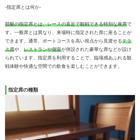
-指定席とは何か-
競艇の指定席とは、レースの直近で観戦できる特別な座席
で
す。一般席とは異なり、来場時に指定された席に座ることが
できます。通常、ボートコースを高い視点から見渡せる
テラ
ス席
や、
レストランや個室
が併設された豪華な席などが設け
られています。指定席を利用することで、臨場感あふれる観
戦体験や快適な空間での飲食を楽しむことができます。
指定席の種類