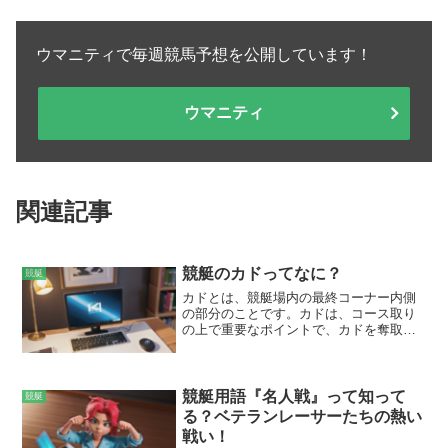
ウマニティで毎週競馬予想を公開しています！
ウマニティ
関連記事
競艇のカドってなに？
競艇
カドとは、競艇場内の最終コーナー内側
の部分のことです。カドは、コース取り
の上で重要なポイントで、カドを奪取す
ることで、有利なコースを確保すること
ができます。カドを取るためには、イン
コース（内側のコース）からスタート
し、最終コーナーでアウト側の艇を追い
競艇用語『名人戦』って知って
競艇
抜く必要があります。
る？ベテランレーサーたちの熱い
戦い！