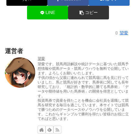
LINE
コピー
望愛
運営者
望愛
望愛です。競馬用語解説や統計データに基づいた競馬予
想情報や競馬データ・競馬ノウハウを無料で公開してい
ます。よろしくお願いいたします。
子供の頃から父親に連れられて競馬場に馬を見に行って
いました。馬と競馬が好きです。馬券術に関しても長年
研究しており、「統計的・数学的に勝てる馬券術」「デ
ータや期待値を用いた馬券術」の開発を得意としていま
す。
投資馬券で資産を得たことを機会に会社員を退職して競
馬を研究する毎日を過ごしています。本サイトでは競馬
で勝つためのデータベースやノウハウを公開していま
す。これからギャンブルで勝利を得たい皆様のお役に立
てればと思います。