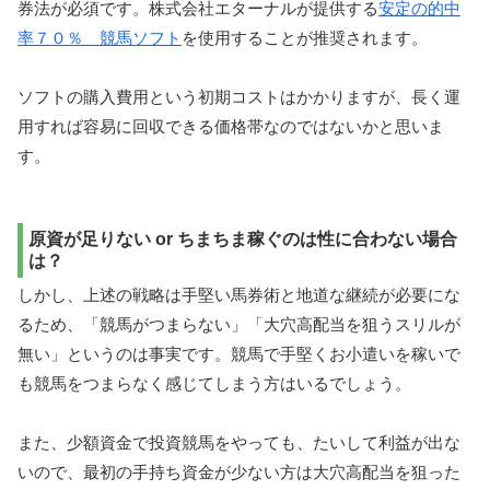
券法が必須です。株式会社エターナルが提供する
安定の的中
率７０％ 競馬ソフト
を使用することが推奨されます。
ソフトの購入費用という初期コストはかかりますが、長く運
用すれば容易に回収できる価格帯なのではないかと思いま
す。
原資が足りない or ちまちま稼ぐのは性に合わない場合
は？
しかし、上述の戦略は手堅い馬券術と地道な継続が必要にな
るため、「競馬がつまらない」「大穴高配当を狙うスリルが
無い」というのは事実です。競馬で手堅くお小遣いを稼いで
も競馬をつまらなく感じてしまう方はいるでしょう。
また、少額資金で投資競馬をやっても、たいして利益が出な
いので、最初の手持ち資金が少ない方は大穴高配当を狙った