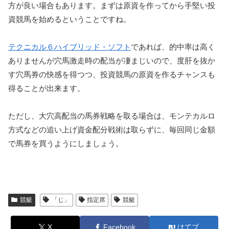
方が良い場合もあります。まずは原資を作ってから手堅い投
資競馬を始めるということですね。
テクニカル６ハイブリッド・ソフト
であれば、的中率は高く
ありませんが穴馬激走時の配当が凄まじいので、度肝を抜か
す穴馬券の快感を得つつ、投資競馬の原資を作るチャンスも
得ることが出来ます。
ただし、大穴高配当の馬券戦略を取る場合は、モンテカルロ
方式などの追い上げ資金配分戦術は取らずに、毎回同じ金額
で馬券を買うようにしましょう。
競艇
「じ」
指定席
競艇
X
Facebook
はてブ