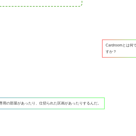
Cardroomとは何
すか？
専用の部屋があったり、仕切られた区画があったりするんだ。