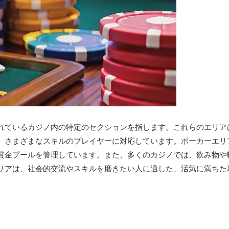
れているカジノ内の特定のセクションを指します。これらのエリア
、さまざまなスキルのプレイヤーに対応しています。ポーカーエリ
賞金プールを管理しています。また、多くのカジノでは、飲み物や
リアは、社会的交流やスキルを磨きたい人に適した、活気に満ちた