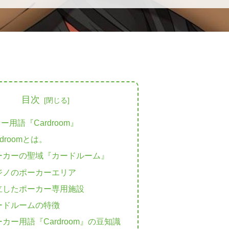
目次
ー用語『Cardroom』
rdroomとは。
ーカーの聖域『カードルーム』
ジノのポーカーエリア
立したポーカー専用施設
ードルームの特徴
カー用語『Cardroom』の豆知識