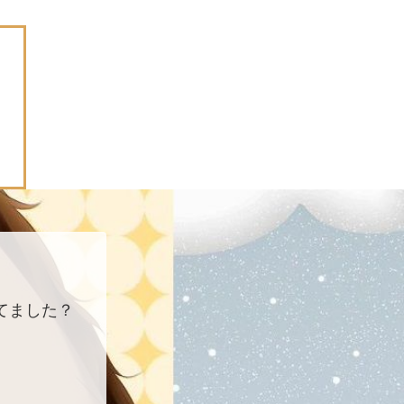
てました？