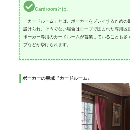
Cardroomとは。
「カードルーム」とは、ポーカーをプレイするための
設けられ、そうでない場合はロープで囲まれた専用区
ポーカー専用のカードルームが営業していることも多
プなどが挙げられます。
ポーカーの聖域『カードルーム』