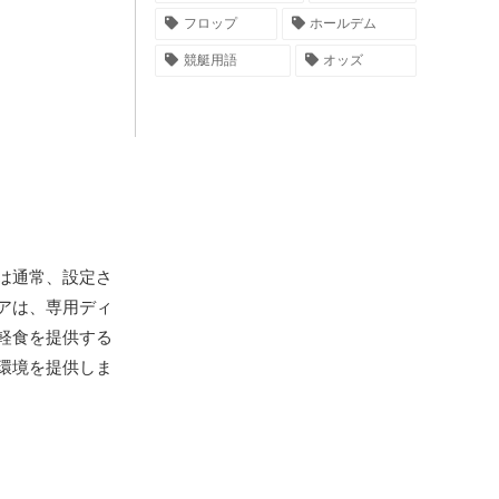
フロップ
ホールデム
競艇用語
オッズ
は通常、設定さ
アは、専用ディ
軽食を提供する
環境を提供しま