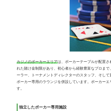
カジノのポーカーエリア
は、ポーカーテーブルが配置さ
れた賭け金制限があり、初心者から経験豊富なプロまで
ーラー、トーナメントディレクターのスタッフ、そして
ポーカー専用のラウンジを併設しています。ポーカーエ
す。
独立したポーカー専用施設