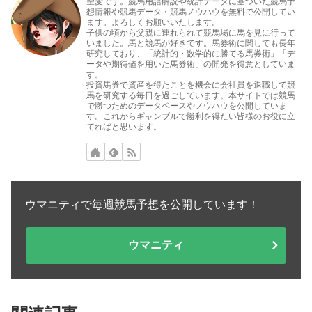
望愛です。競馬用語解説や統計データに基づいた競馬予
想情報や競馬データ・競馬ノウハウを無料で公開してい
ます。よろしくお願いいたします。
子供の頃から父親に連れられて競馬場に馬を見に行って
いました。馬と競馬が好きです。馬券術に関しても長年
研究しており、「統計的・数学的に勝てる馬券術」「デ
ータや期待値を用いた馬券術」の開発を得意としていま
す。
投資馬券で資産を得たことを機会に会社員を退職して競
馬を研究する毎日を過ごしています。本サイトでは競馬
で勝つためのデータベースやノウハウを公開していま
す。これからギャンブルで勝利を得たい皆様のお役に立
てればと思います。
ウマニティで毎週競馬予想を公開しています！
ウマニティ