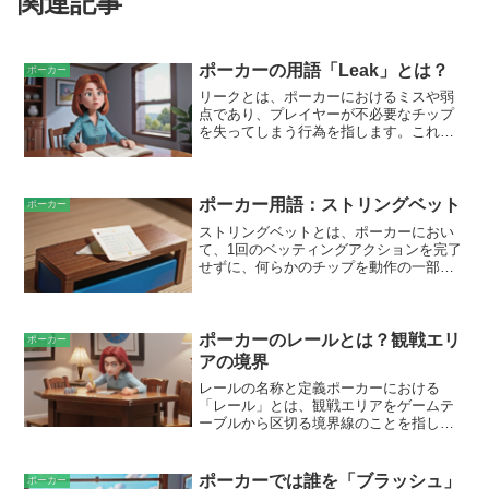
関連記事
ポーカーの用語「Leak」とは？
ポーカー
リークとは、ポーカーにおけるミスや弱
点であり、プレイヤーが不必要なチップ
を失ってしまう行為を指します。これら
のミスは、戦略的ミス、テクニカルミ
ス、さらには精神的な誤りなど、さまざ
まな形をとることがあります。リークが
あると、プレイヤーは本来得られるはず
ポーカー用語：ストリングベット
ポーカー
の収益よりも低い収益を得ることにな
ストリングベットとは、ポーカーにおい
り、长期的に見れば大きな損失につなが
て、1回のベッティングアクションを完了
ります。
せずに、何らかのチップを動作の一部と
してテーブルに置くことを指す用語で
す。この動きは、他のプレイヤーに情報
を与えたり、アクションを遅らせたりす
る不正行為とみなされます。ストリング
ポーカーのレールとは？観戦エリ
ポーカー
ベットは通常、複数のチップを一度にテ
アの境界
ーブルに置くことによって行われ、プレ
レールの名称と定義ポーカーにおける
イヤーの意図が不明確になります。
「レール」とは、観戦エリアをゲームテ
ーブルから区切る境界線のことを指しま
す。この境界線は通常、ロープやフェン
スで構成され、ゲームプレイを妨害した
り、プレイヤーの集中力を乱したりする
ポーカーでは誰を「ブラッシュ」
ポーカー