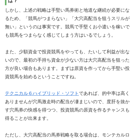
は？
しかし、上述の戦略は手堅い馬券術と地道な継続が必要にな
るため、「競馬がつまらない」「大穴高配当を狙うスリルが
無い」というのは事実です。競馬で手堅くお小遣いを稼いで
も競馬をつまらなく感じてしまう方はいるでしょう。
また、少額資金で投資競馬をやっても、たいして利益が出な
いので、最初の手持ち資金が少ない方は大穴高配当を狙った
方が良い場合もあります。まずは原資を作ってから手堅い投
資競馬を始めるということですね。
テクニカル６ハイブリッド・ソフト
であれば、的中率は高く
ありませんが穴馬激走時の配当が凄まじいので、度肝を抜か
す穴馬券の快感を得つつ、投資競馬の原資を作るチャンスも
得ることが出来ます。
ただし、大穴高配当の馬券戦略を取る場合は、モンテカルロ