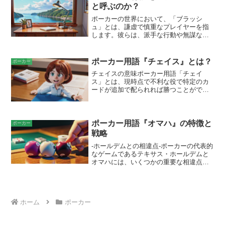
ことなく、観戦者がゲームを観戦できる
と呼ぶのか？
ように作られています。
ポーカーの世界において、「ブラッシ
ュ」とは、謙虚で慎重なプレイヤーを指
します。彼らは、派手な行動や無謀な賭
けではなく、堅実さと忍耐強さで知られ
ています。ブラッシュは慎重にハンドを
選び、ポットコミットする前に慎重に検
ポーカー用語『チェイス』とは？
ポーカー
討します。また、彼らは対戦相手のプレ
チェイスの意味ポーカー用語「チェイ
イスタイルを観察し、ブラフやバリュー
ス」とは、現時点で不利な役で特定のカ
ベットを見極めるのに優れます。ブラッ
ードが追加で配られれば勝つことができ
シュは、長期的には安定した利益を上げ
る状況を指します。プレイヤーは、まだ
ることができ、ポーカーテーブルで最も
公開されていないカードに依存してより
尊敬されるプレイヤーの一人です。
強い役を得る可能性に賭けます。たとえ
ば、ストレートまたはフラッシュになる
ポーカー用語『オマハ』の特徴と
ポーカー
には追加の1枚または2枚のカードが必要
戦略
な状況などがチェイスに該当します。
-ホールデムとの相違点-ポーカーの代表的
なゲームであるテキサス・ホールデムと
オマハには、いくつかの重要な相違点が
あります。まず、 ホールデムでは各プレ
イヤーに配られるホールカードは2枚です
が、オマハでは4枚です。この4枚から、
プレイヤーは5枚のコミュニティカードと
合わせて、最高の5枚の役を作ります。も
ホーム
ポーカー
う一つの大きな違いは、ハンドのランク
付けです。オマハでは、2ペアとフルハウ