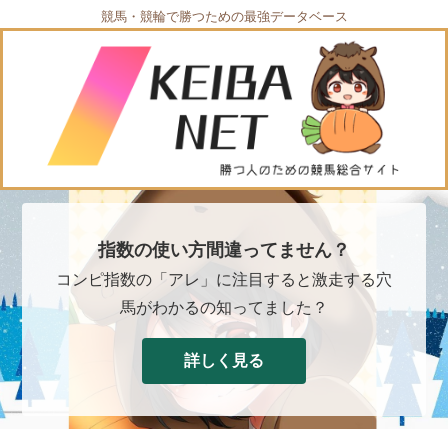
競馬・競輪で勝つための最強データベース
指数の使い方間違ってません？
コンピ指数の「アレ」に注目すると激走する穴
馬がわかるの知ってました？
詳しく見る